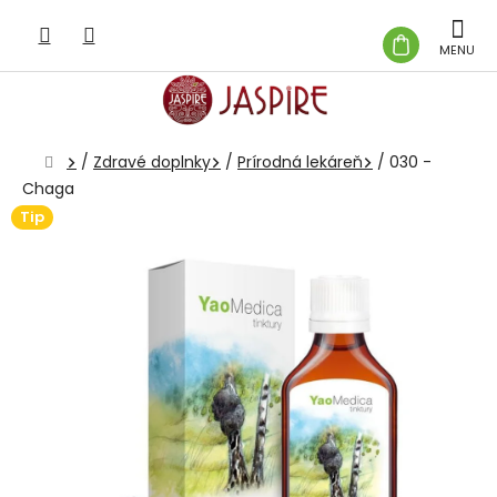
Prejsť
na
NÁKUP
obsah
KOŠÍK
Domov
/
Zdravé doplnky
/
Prírodná lekáreň
/
030 -
Chaga
Tip