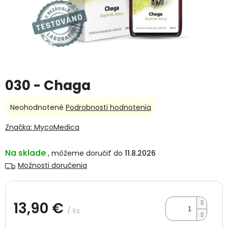
030 - Chaga
Priemerné
Neohodnotené
Podrobnosti hodnotenia
hodnotenie
produktu
Značka:
MycoMedica
je
0,0
Na sklade
11.8.2026
z
5
Možnosti doručenia
hviezdičiek.
13,90 €
/ ks
Jednotková