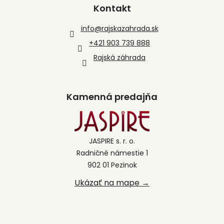
Kontakt
info
@
rajskazahrada.sk
+421 903 739 888
Rajská záhrada
Kamenná predajňa
JASPIRE s. r. o.
Radničné námestie 1
902 01 Pezinok
Ukázať na mape →