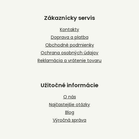
Z
á
p
Zákaznícky servis
ä
t
Kontakty
i
Doprava a platba
e
Obchodné podmienky
Ochrana osobných údajov
Reklamácia a vrátenie tovaru
Užitočné informácie
O nás
Najčastejšie otázky
Blog
Výročná správa