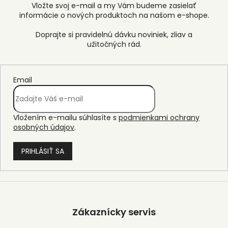
Vložte svoj e-mail a my Vám budeme zasielať
informácie o nových produktoch na našom e-shope.
Email
Vložením e-mailu súhlasíte s
podmienkami ochrany
osobných údajov
.
PRIHLÁSIŤ SA
Z
á
p
Zákaznícky servis
ä