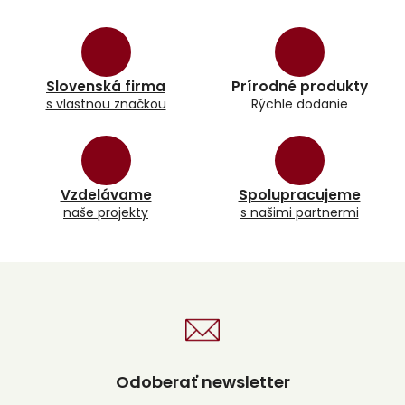
v
l
á
d
a
Slovenská firma
Prírodné produkty
c
s vlastnou značkou
Rýchle dodanie
i
e
p
r
v
k
Vzdelávame
Spolupracujeme
y
naše projekty
s našimi partnermi
v
ý
p
i
s
u
Odoberať newsletter