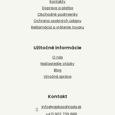
t
Kontakty
i
Doprava a platba
e
Obchodné podmienky
Ochrana osobných údajov
Reklamácia a vrátenie tovaru
Užitočné informácie
O nás
Najčastejšie otázky
Blog
Výročná správa
Kontakt
info
@
rajskazahrada.sk
+421 903 739 888