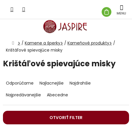
Prejsť
na
NÁKUP
obsah
KOŠÍK
Domov
/
Kamene a šperky
/
Kameňové produkty
/
Krištáľové spievajúce misky
Krištáľové spievajúce misky
R
a
Odporúčame
Najlacnejšie
Najdrahšie
d
e
Najpredávanejšie
Abecedne
n
i
e
OTVORIŤ FILTER
p
r