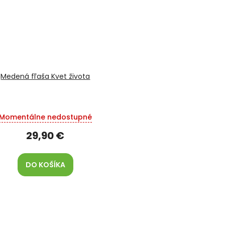
Medená fľaša Kvet života
Momentálne nedostupné
29,90 €
DO KOŠÍKA
O
v
l