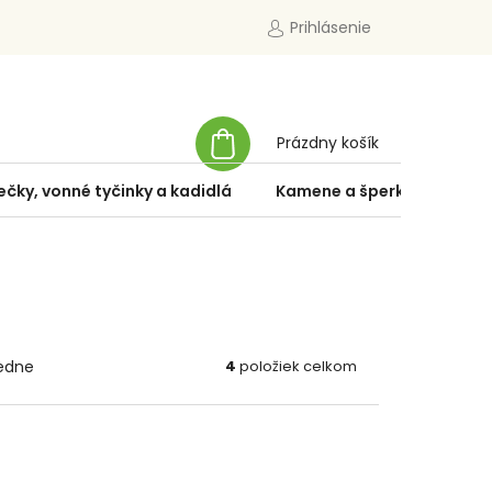
Prihlásenie
NÁKUPNÝ
Prázdny košík
KOŠÍK
ečky, vonné tyčinky a kadidlá
Kamene a šperky
Špe
edne
4
položiek celkom