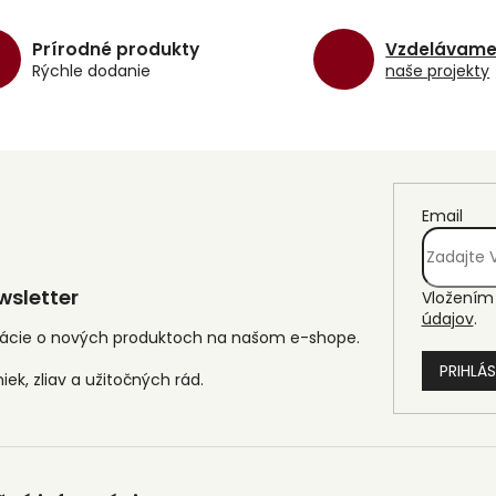
á
d
Prírodné produkty
Vzdelávam
a
Rýchle dodanie
naše projekty
c
i
e
p
r
v
k
Email
y
v
ý
p
sletter
Vložením 
i
údajov
.
s
mácie o nových produktoch na našom e-shope.
u
PRIHLÁS