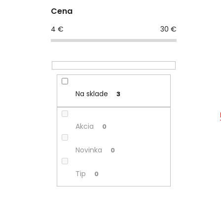
Cena
4
€
30
€
Na sklade
3
Akcia
0
Novinka
0
Tip
0