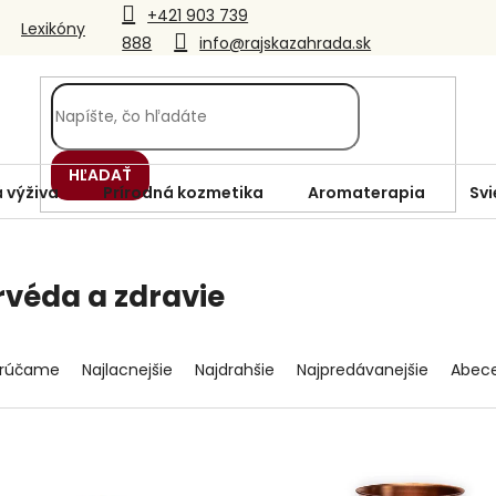
+421 903 739
Lexikóny
888
info@rajskazahrada.sk
HĽADAŤ
 výživa
Prírodná kozmetika
Aromaterapia
Svi
rvéda a zdravie
rúčame
Najlacnejšie
Najdrahšie
Najpredávanejšie
Abec