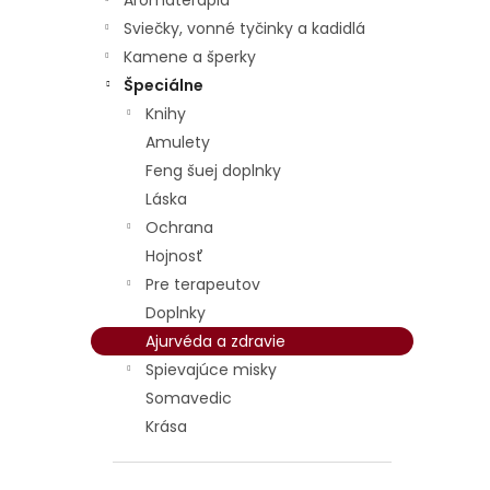
Aromaterapia
p
i
Sviečky, vonné tyčinky a kadidlá
r
s
Kamene a šperky
o
p
d
r
Špeciálne
u
o
Knihy
k
d
Amulety
t
u
Feng šuej doplnky
o
k
Láska
v
t
Ochrana
o
v
Hojnosť
Pre terapeutov
Doplnky
Ajurvéda a zdravie
Spievajúce misky
Somavedic
Krása