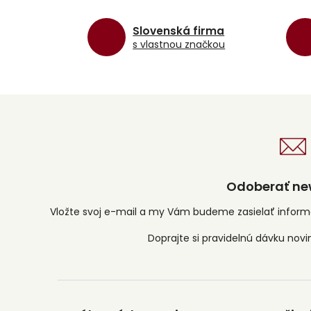
Slovenská firma
s vlastnou značkou
Odoberať new
Vložte svoj e-mail a my Vám budeme zasielať infor
Z
á