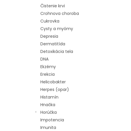
Čistenie krvi
Crohnova choroba
Cukrovka
Cysty a myómy
Depresia
Dermatitída
Detoxikácia tela
DNA
Ekzémy
Erekcia
Helicobakter
Herpes (opar)
Histamín
Hnačka
Horúčka
Impotencia
Imunita