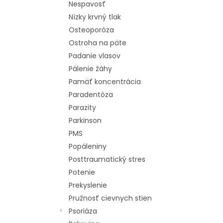
Nespavosť
Nízky krvný tlak
Osteoporóza
Ostroha na päte
Padanie vlasov
Pálenie žáhy
Pamäť koncentrácia
Paradentóza
Parazity
Parkinson
PMS
Popáleniny
Posttraumatický stres
Potenie
Prekyslenie
Pružnosť cievnych stien
Psoriáza