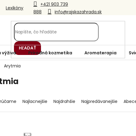
+421 903 739
Lexikóny
888
info@rajskazahrada.sk
HĽADAŤ
 výživa
Prírodná kozmetika
Aromaterapia
Svi
Arytmia
tmia
rúčame
Najlacnejšie
Najdrahšie
Najpredávanejšie
Abec