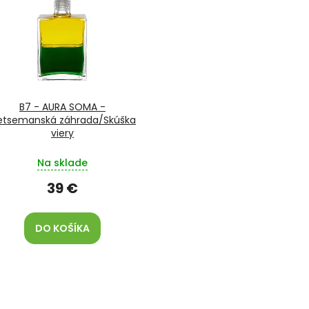
B7 - AURA SOMA -
etsemanská záhrada/Skúška
viery
Na sklade
39 €
DO KOŠÍKA
O
v