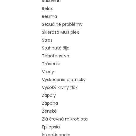
Rakovina
Relax
Reuma
Sexuálne problémy
Skleróza Multiplex
Stres
Stuhnutá šija
Tehotenstvo
Trávenie
Vredy
Vyskočenie platničky
Vysoký krvný tlak
Zápaly
Zápcha
Ženské
Zlá črevná mikrobiota
Epilepsia
Inkontinencia