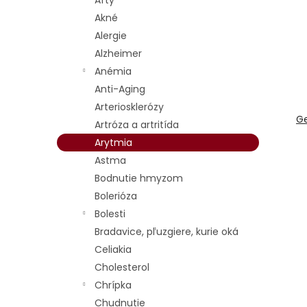
Afty
p
i
Akné
r
s
Alergie
o
p
d
r
Alzheimer
u
o
Anémia
k
d
Anti-Aging
t
u
Arteriosklerózy
o
k
G
Artróza a artritída
v
t
Arytmia
o
v
Astma
Bodnutie hmyzom
Bolerióza
Bolesti
Bradavice, pľuzgiere, kurie oká
Celiakia
Cholesterol
Chrípka
Chudnutie