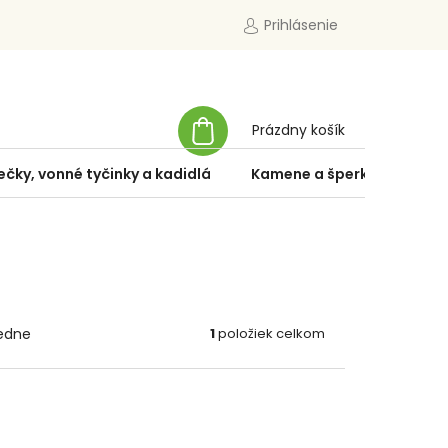
Prihlásenie
NÁKUPNÝ
Prázdny košík
KOŠÍK
ečky, vonné tyčinky a kadidlá
Kamene a šperky
Špe
edne
1
položiek celkom