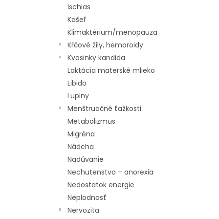
Ischias
Kašeľ
Klimaktérium/menopauza
Kŕčové žily, hemoroidy
Kvasinky kandida
Laktácia materské mlieko
Libido
Lupiny
Menštruačné ťažkosti
Metabolizmus
Migréna
Nádcha
Nadúvanie
Nechutenstvo – anorexia
Nedostatok energie
Neplodnosť
Nervozita