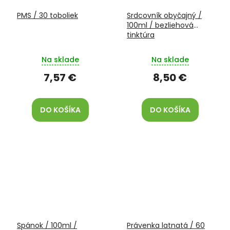
PMS / 30 toboliek
Srdcovník obyčajný /
100ml / bezliehová
tinktúra
Na sklade
Na sklade
7,57 €
8,50 €
DO KOŠÍKA
DO KOŠÍKA
Spánok / 100ml /
Právenka latnatá / 60