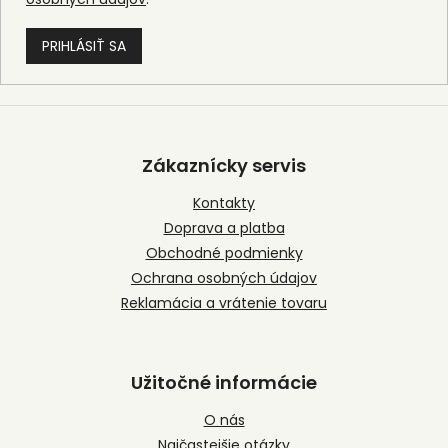
PRIHLÁSIŤ SA
Z
á
p
Zákaznícky servis
ä
t
Kontakty
i
Doprava a platba
e
Obchodné podmienky
Ochrana osobných údajov
Reklamácia a vrátenie tovaru
Užitočné informácie
O nás
Najčastejšie otázky