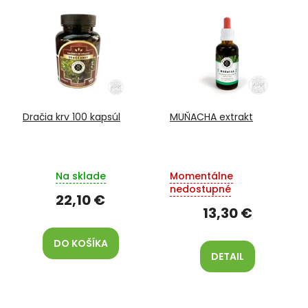
V
o
ý
d
p
u
i
k
s
t
p
o
r
v
o
Dračia krv 100 kapsúl
MUŇACHA extrakt
d
u
k
t
Na sklade
Momentálne
o
nedostupné
v
22,10 €
13,30 €
DO KOŠÍKA
DETAIL