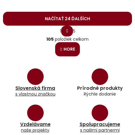
NAČÍTAŤ 24 ĎALŠÍCH
S
1
5
t
O
r
105
položiek celkom
v
á
l
n
HORE
á
k
o
d
v
a
a
c
n
i
i
e
e
p
Slovenská firma
Prírodné produkty
r
s vlastnou značkou
Rýchle dodanie
v
k
y
v
ý
Vzdelávame
Spolupracujeme
p
naše projekty
s našimi partnermi
i