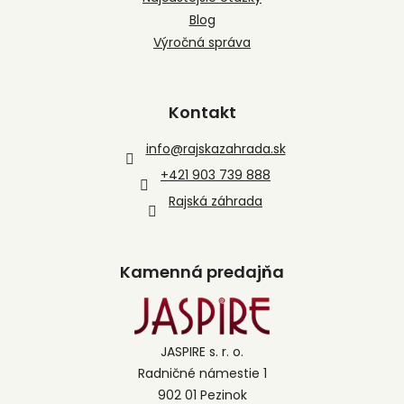
Blog
Výročná správa
Kontakt
info
@
rajskazahrada.sk
+421 903 739 888
Rajská záhrada
Kamenná predajňa
JASPIRE s. r. o.
Radničné námestie 1
902 01 Pezinok