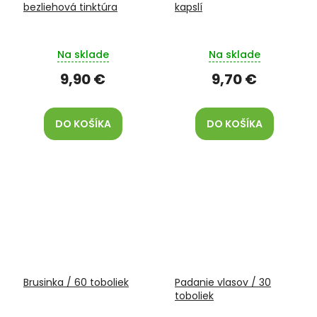
bezliehová tinktúra
kapslí
Na sklade
Na sklade
9,90 €
9,70 €
DO KOŠÍKA
DO KOŠÍKA
Brusinka / 60 toboliek
Padanie vlasov / 30
toboliek