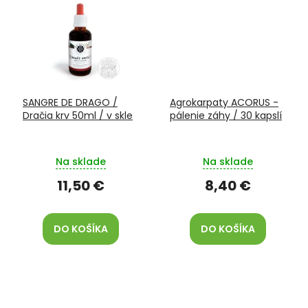
SANGRE DE DRAGO /
Agrokarpaty ACORUS -
Dračia krv 50ml / v skle
pálenie záhy / 30 kapslí
Na sklade
Na sklade
11,50 €
8,40 €
DO KOŠÍKA
DO KOŠÍKA