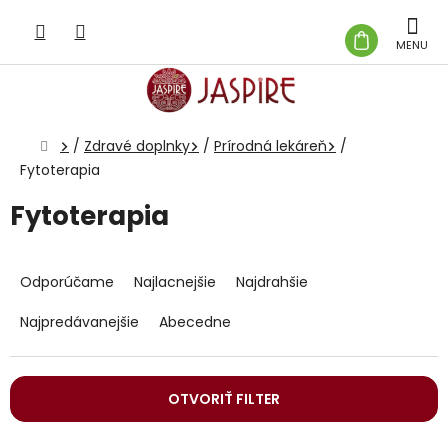
Prejsť
na
NÁKUP
obsah
KOŠÍK
Domov
/
Zdravé doplnky
/
Prírodná lekáreň
/
Fytoterapia
Fytoterapia
R
a
Odporúčame
Najlacnejšie
Najdrahšie
d
e
Najpredávanejšie
Abecedne
n
i
e
OTVORIŤ FILTER
p
r