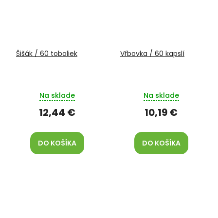
Šišák / 60 toboliek
Vŕbovka / 60 kapslí
Na sklade
Na sklade
12,44 €
10,19 €
DO KOŠÍKA
DO KOŠÍKA