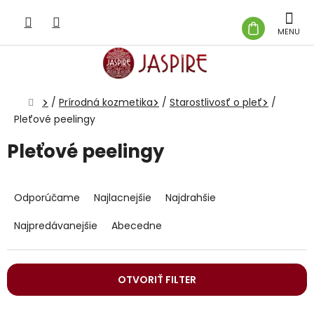
Prejsť
na
NÁKUP
obsah
KOŠÍK
Domov
/
Prírodná kozmetika
/
Starostlivosť o pleť
/
Pleťové peelingy
Pleťové peelingy
R
a
Odporúčame
Najlacnejšie
Najdrahšie
d
e
Najpredávanejšie
Abecedne
n
i
e
OTVORIŤ FILTER
p
r