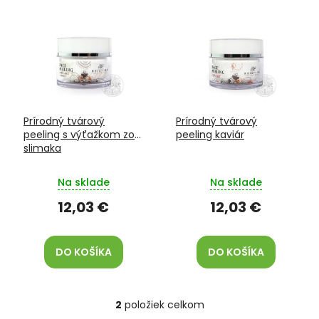
V
o
ý
d
p
u
i
k
s
t
p
o
r
v
o
Prírodný tvárový
Prírodný tvárový
d
peeling s výťažkom zo
peeling kaviár
u
slimaka
k
t
Na sklade
Na sklade
o
v
12,03 €
12,03 €
DO KOŠÍKA
DO KOŠÍKA
2
položiek celkom
O