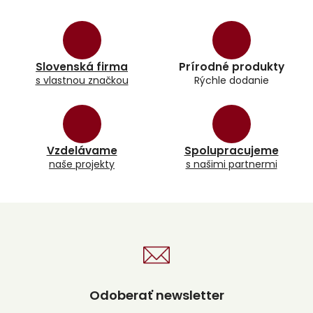
v
l
á
d
a
Slovenská firma
Prírodné produkty
c
s vlastnou značkou
Rýchle dodanie
i
e
p
r
v
k
Vzdelávame
Spolupracujeme
y
naše projekty
s našimi partnermi
v
ý
p
i
s
u
Odoberať newsletter