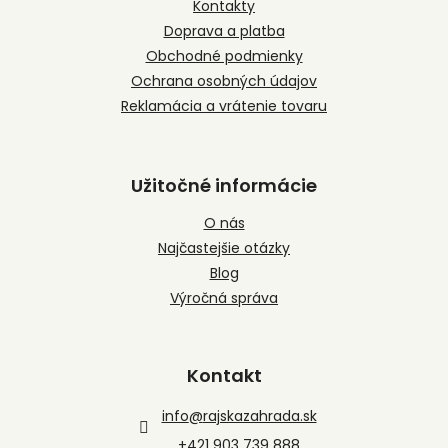
t
Kontakty
i
Doprava a platba
e
Obchodné podmienky
Ochrana osobných údajov
Reklamácia a vrátenie tovaru
Užitočné informácie
O nás
Najčastejšie otázky
Blog
Výročná správa
Kontakt
info
@
rajskazahrada.sk
+421 903 739 888