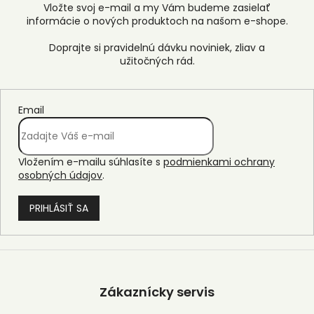
Vložte svoj e-mail a my Vám budeme zasielať
informácie o nových produktoch na našom e-shope.
Email
Vložením e-mailu súhlasíte s
podmienkami ochrany
osobných údajov
.
PRIHLÁSIŤ SA
Z
á
p
Zákaznícky servis
ä