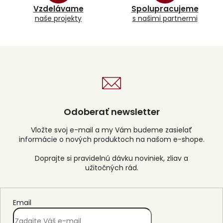
k
Vzdelávame
Spolupracujeme
y
naše projekty
s našimi partnermi
v
ý
p
i
s
u
Odoberať newsletter
Vložte svoj e-mail a my Vám budeme zasielať
informácie o nových produktoch na našom e-shope.
Email