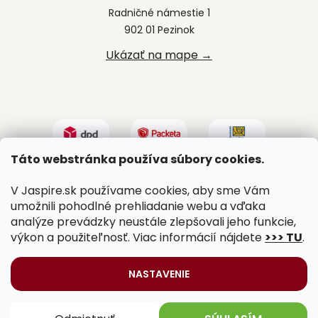
Radničné námestie 1
902 01 Pezinok
Ukázať na mape →
Táto webstránka používa súbory cookies.
V Jaspire.sk používame cookies, aby sme Vám
umožnili pohodlné prehliadanie webu a vďaka
analýze prevádzky neustále zlepšovali jeho funkcie,
výkon a použiteľnosť. Viac informácií nájdete
>>> TU
.
Vytvoril Shoptet
|
Upravil Balkys
NASTAVENIE
Copyright 2026
Jaspire.sk
. Všetky práva vyhradené.