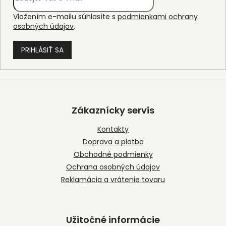
Vložením e-mailu súhlasíte s
podmienkami ochrany
osobných údajov
.
PRIHLÁSIŤ SA
Z
á
p
Zákaznícky servis
ä
t
Kontakty
i
Doprava a platba
e
Obchodné podmienky
Ochrana osobných údajov
Reklamácia a vrátenie tovaru
Užitočné informácie