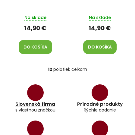
Na sklade
Na sklade
14,90 €
14,90 €
DO KOŠÍKA
DO KOŠÍKA
12
položiek celkom
O
v
l
á
d
a
Slovenská firma
Prírodné produkty
c
s vlastnou značkou
Rýchle dodanie
i
e
p
r
v