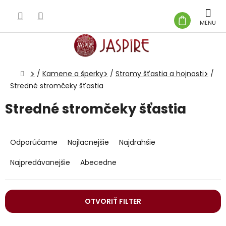
Prejsť
na
NÁKUP
obsah
KOŠÍK
Domov
/
Kamene a šperky
/
Stromy šťastia a hojnosti
/
Stredné stromčeky šťastia
Stredné stromčeky šťastia
R
a
Odporúčame
Najlacnejšie
Najdrahšie
d
e
Najpredávanejšie
Abecedne
n
i
e
OTVORIŤ FILTER
p
r