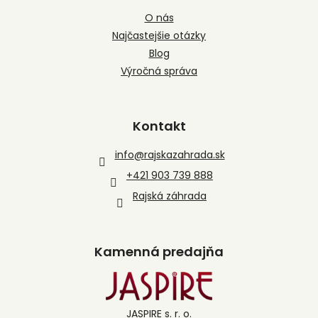
O nás
Najčastejšie otázky
Blog
Výročná správa
Kontakt
info
@
rajskazahrada.sk
+421 903 739 888
Rajská záhrada
Kamenná predajňa
JASPIRE s. r. o.