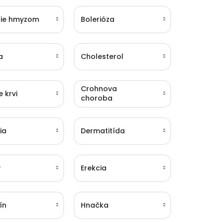
ie hmyzom
Bolerióza
a
Cholesterol
Crohnova
e krvi
choroba
ia
Dermatitída
y
Erekcia
ín
Hnačka