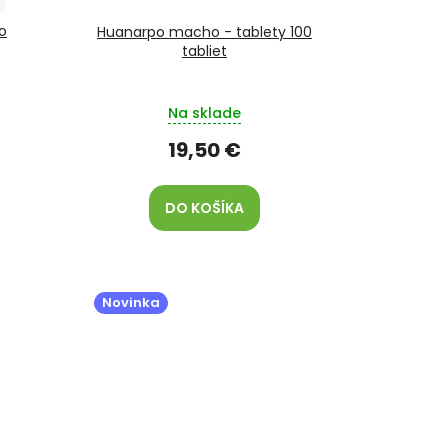
o
Huanarpo macho - tablety 100
tabliet
Na sklade
19,50 €
DO KOŠÍKA
Novinka