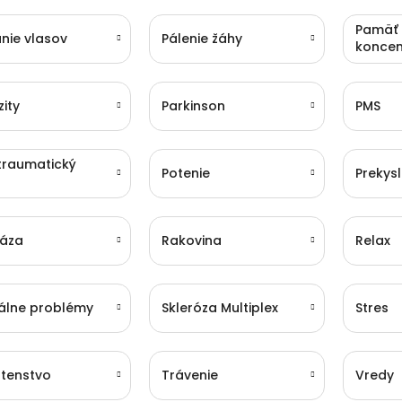
Pamäť
nie vlasov
Pálenie žáhy
koncen
zity
Parkinson
PMS
traumatický
Potenie
Prekysl
s
iáza
Rakovina
Relax
álne problémy
Skleróza Multiplex
Stres
tenstvo
Trávenie
Vredy