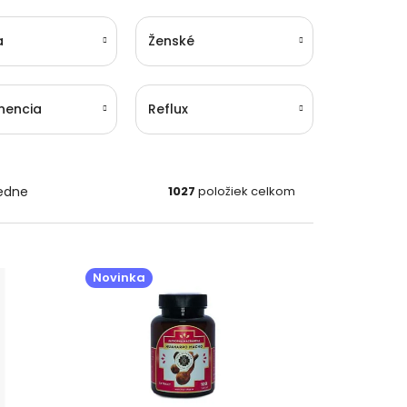
a
Ženské
inencia
Reflux
edne
1027
položiek celkom
Novinka