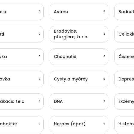
mia
Astma
Bodnut
Bradavice,
ti
Celiaki
pľuzgiere, kurie
oká
pka
Chudnutie
Čisteni
ovka
Cysty a myómy
Depres
xikácia tela
DNA
Ekzém
cobakter
Herpes (opar)
Histam