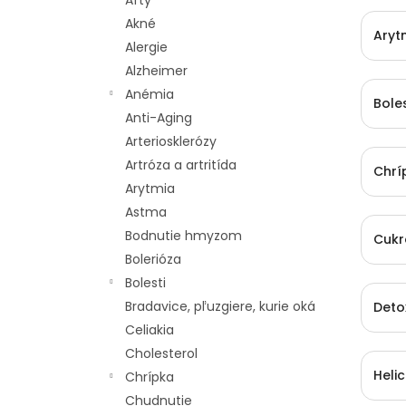
Afty
Akné
Aryt
Alergie
Alzheimer
Anémia
Boles
Anti-Aging
Arteriosklerózy
Artróza a artritída
Chrí
Arytmia
Astma
Bodnutie hmyzom
Cukr
Bolerióza
Bolesti
Bradavice, pľuzgiere, kurie oká
Deto
Celiakia
Cholesterol
Heli
Chrípka
Chudnutie