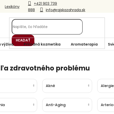
+421 903 739
Lexikóny
888
info@rajskazahrada.sk
HĽADAŤ
 výživa
Prírodná kozmetika
Aromaterapia
Svi
ľa zdravotného problému
Akné
Alergie
mia
Anti-Aging
Arterio