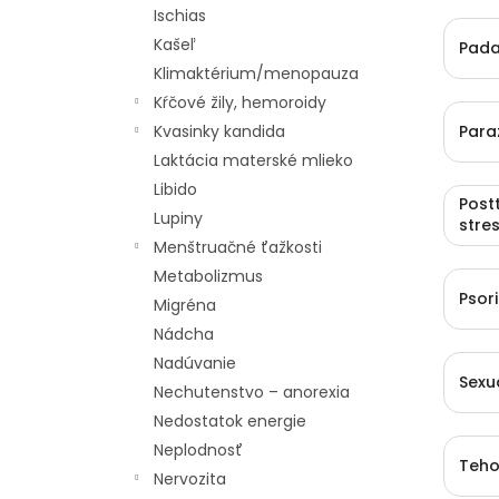
Ischias
Kašeľ
Pada
Klimaktérium/menopauza
Kŕčové žily, hemoroidy
Para
Kvasinky kandida
Laktácia materské mlieko
Libido
Post
Lupiny
stre
Menštruačné ťažkosti
Metabolizmus
Psor
Migréna
Nádcha
Nadúvanie
Sexu
Nechutenstvo – anorexia
Nedostatok energie
Neplodnosť
Teho
Nervozita