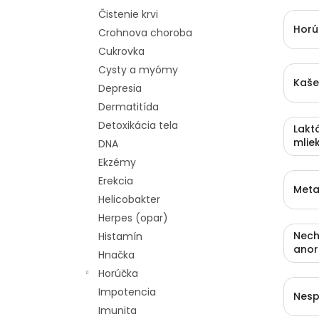
Čistenie krvi
Horú
Crohnova choroba
Cukrovka
Cysty a myómy
Kaše
Depresia
Dermatitída
Detoxikácia tela
Lakt
mlie
DNA
Ekzémy
Erekcia
Meta
Helicobakter
Herpes (opar)
Nech
Histamín
anor
Hnačka
Horúčka
Impotencia
Nesp
Imunita