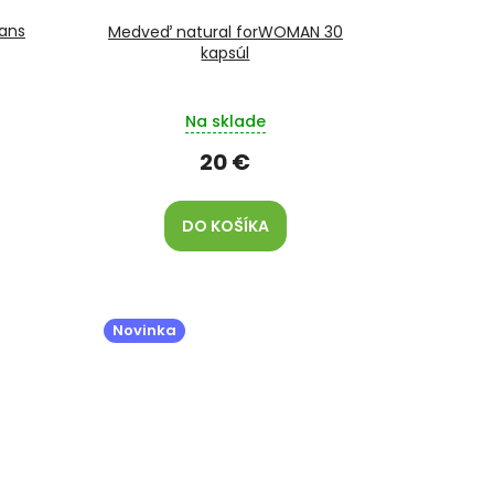
lans
Medveď natural forWOMAN 30
kapsúl
Na sklade
20 €
DO KOŠÍKA
Novinka