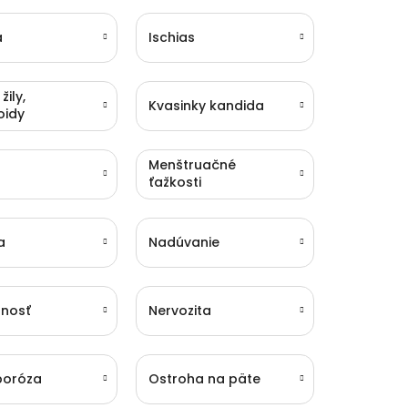
a
Ischias
žily,
Kvasinky kandida
oidy
Menštruačné
ťažkosti
a
Nadúvanie
nosť
Nervozita
poróza
Ostroha na päte