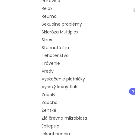
k
d
Rakovina
t
u
Relax
o
k
Reuma
v
t
Sexuálne problémy
o
Skleróza Multiplex
v
Stres
Stuhnutá šija
Tehotenstvo
Trávenie
Vredy
Vyskočenie platničky
Vysoký krvný tlak
N
Zápaly
Zápcha
Ženské
Zlá črevná mikrobiota
Epilepsia
Inkontinencia