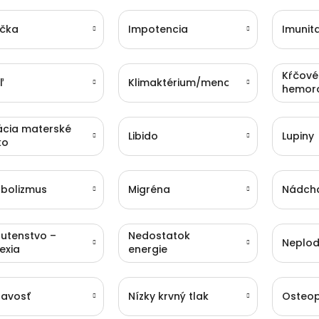
čka
Impotencia
Imunit
Kŕčové 
ľ
Klimaktérium/menopauza
hemor
ácia materské
Libido
Lupiny
ko
bolizmus
Migréna
Nádch
utenstvo –
Nedostatok
Neplod
exia
energie
avosť
Nízky krvný tlak
Osteo