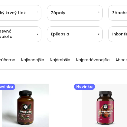
ký krvný tlak
Zápaly
Zápch
črevná
Epilepsia
Inkont
obiota
rúčame
Najlacnejšie
Najdrahšie
Najpredávanejšie
Abec
ovinka
Novinka