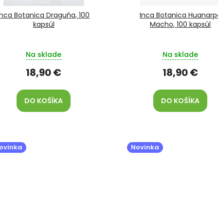
Inca Botanica Draguňa, 100
Inca Botanica Huanarp
kapsúl
Macho, 100 kapsúl
Na sklade
Na sklade
18,90 €
18,90 €
DO KOŠÍKA
DO KOŠÍKA
ovinka
Novinka