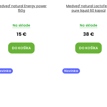
edveď natural Energy power
Medveď natural Lactofe
150g
pure liquid 60 kapsúl
Na sklade
Na sklade
15 €
38 €
DO KOŠÍKA
DO KOŠÍKA
ovinka
Novinka