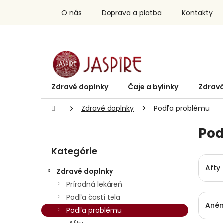
Prejsť
O nás
Doprava a platba
Kontakty
na
obsah
Zdravé doplnky
Čaje a bylinky
Zdravá
Domov
Zdravé doplnky
Podľa problému
B
Pod
o
Preskočiť
č
Kategórie
kategórie
n
ý
Afty
Zdravé doplnky
p
Prírodná lekáreň
a
Podľa častí tela
n
Ané
e
Podľa problému
l