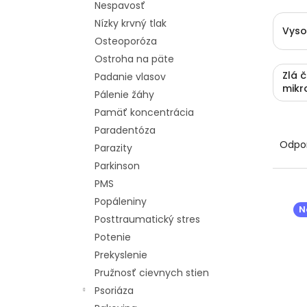
Nespavosť
Nízky krvný tlak
Vyso
Osteoporóza
Ostroha na päte
Zlá 
Padanie vlasov
mikr
Pálenie žáhy
Pamäť koncentrácia
R
Paradentóza
a
Odpo
Parazity
d
Parkinson
e
PMS
n
V
i
ý
Popáleniny
N
e
p
Posttraumatický stres
p
i
Potenie
r
s
Prekyslenie
o
p
Pružnosť cievnych stien
d
r
Psoriáza
u
o