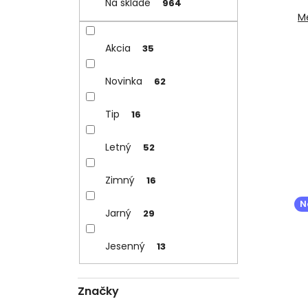
Na sklade
964
M
Akcia
35
Novinka
62
Tip
16
Letný
52
Zimný
16
N
Jarný
29
Jesenný
13
Značky