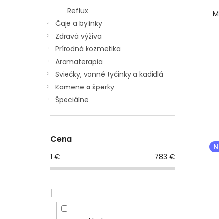
Reflux
M
Čaje a bylinky
Zdravá výživa
Prírodná kozmetika
Aromaterapia
Sviečky, vonné tyčinky a kadidlá
Kamene a šperky
Špeciálne
Cena
N
1
€
783
€