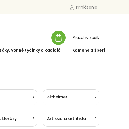
Prihlásenie
NÁKUPNÝ
Prázdny košík
KOŠÍK
ečky, vonné tyčinky a kadidlá
Kamene a šperky
Špe
Alzheimer
sklerózy
Artróza a artritída