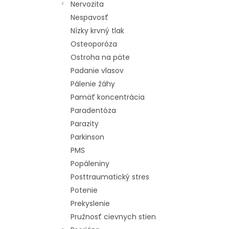
Nervozita
Nespavosť
Nízky krvný tlak
Osteoporóza
Ostroha na päte
Padanie vlasov
Pálenie žáhy
Pamäť koncentrácia
Paradentóza
Parazity
Parkinson
PMS
Popáleniny
Posttraumatický stres
Potenie
Prekyslenie
Pružnosť cievnych stien