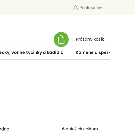
Prihlásenie
NÁKUPNÝ
Prázdny košík
KOŠÍK
ečky, vonné tyčinky a kadidlá
Kamene a šperky
Špe
edne
6
položiek celkom