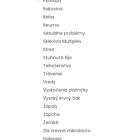
Psoriáza
Rakovina
Relax
Reuma
Sexuálne problémy
Skleróza Multiplex
Stres
Stuhnutá šija
Tehotenstvo
Trávenie
Vredy
Vyskočenie platničky
Vysoký krvný tlak
Zápaly
Zápcha
Ženské
Zlá črevná mikrobiota
Epilepsia