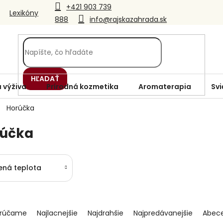
+421 903 739
Lexikóny
888
info@rajskazahrada.sk
HĽADAŤ
 výživa
Prírodná kozmetika
Aromaterapia
Svi
Horúčka
rúčka
ená teplota
rúčame
Najlacnejšie
Najdrahšie
Najpredávanejšie
Abec