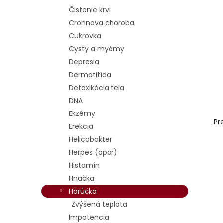
Čistenie krvi
Crohnova choroba
Cukrovka
Cysty a myómy
Depresia
Dermatitída
Detoxikácia tela
DNA
Ekzémy
Pr
Erekcia
Helicobakter
Herpes (opar)
Histamín
Hnačka
Horúčka
Zvýšená teplota
Impotencia