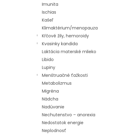
Imunita
Ischias
Kašeľ
Klimaktérium/menopauza
Kŕčové žily, hemoroidy
Kvasinky kandida
Laktácia materské mlieko
Libido
Lupiny
Menštruačné ťažkosti
Metabolizmus
Migréna
Nádcha
Nadúvanie
Nechutenstvo – anorexia
Nedostatok energie
Neplodnosť