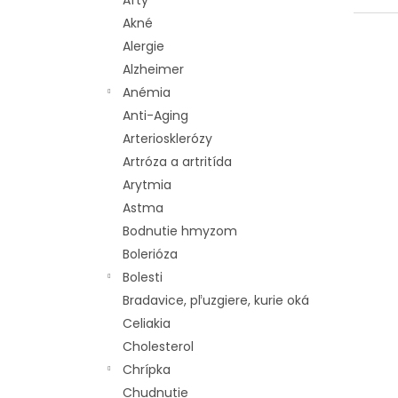
Afty
e
Akné
n
V
Alergie
i
ý
Alzheimer
e
p
Anémia
p
i
r
s
Anti-Aging
o
p
Arteriosklerózy
d
r
Artróza a artritída
u
o
Arytmia
k
d
Astma
t
u
o
k
Bodnutie hmyzom
v
t
Bolerióza
o
Bolesti
v
Bradavice, pľuzgiere, kurie oká
Celiakia
Cholesterol
Chrípka
Chudnutie