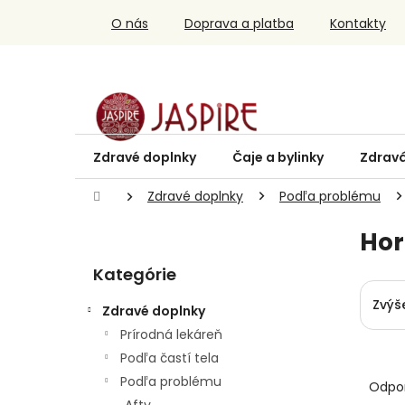
Prejsť
O nás
Doprava a platba
Kontakty
na
obsah
Zdravé doplnky
Čaje a bylinky
Zdravá
Domov
Zdravé doplnky
Podľa problému
B
Ho
o
Preskočiť
č
Kategórie
kategórie
n
ý
Zvýš
Zdravé doplnky
p
Prírodná lekáreň
a
Podľa častí tela
n
R
e
a
Podľa problému
Odpo
l
d