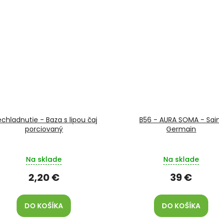
echladnutie - Baza s lipou čaj
B56 - AURA SOMA - Sai
porciovaný
Germain
Na sklade
Na sklade
2,20 €
39 €
DO KOŠÍKA
DO KOŠÍKA