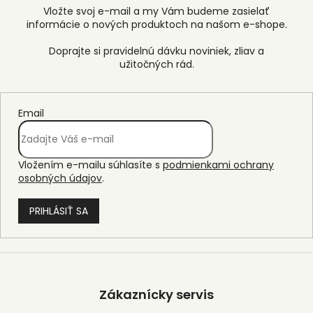
Vložte svoj e-mail a my Vám budeme zasielať
informácie o nových produktoch na našom e-shope.
Email
Vložením e-mailu súhlasíte s
podmienkami ochrany
osobných údajov
.
PRIHLÁSIŤ SA
Z
á
p
Zákaznícky servis
ä