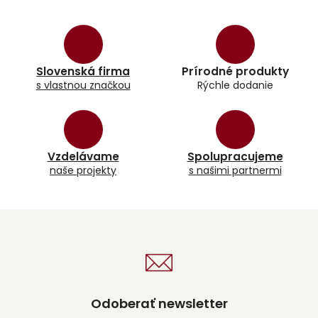
v
l
á
d
a
Slovenská firma
Prírodné produkty
c
s vlastnou značkou
Rýchle dodanie
i
e
p
r
v
k
Vzdelávame
Spolupracujeme
y
naše projekty
s našimi partnermi
v
ý
p
i
s
u
Odoberať newsletter