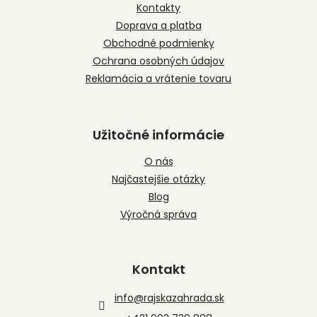
t
Kontakty
i
Doprava a platba
e
Obchodné podmienky
Ochrana osobných údajov
Reklamácia a vrátenie tovaru
Užitočné informácie
O nás
Najčastejšie otázky
Blog
Výročná správa
Kontakt
info
@
rajskazahrada.sk