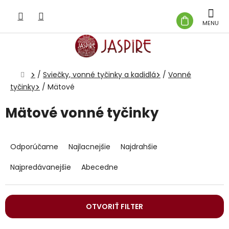
Prejsť
na
NÁKUP
obsah
KOŠÍK
Domov
/
Sviečky, vonné tyčinky a kadidlá
/
Vonné
tyčinky
/
Mätové
Mätové vonné tyčinky
R
a
Odporúčame
Najlacnejšie
Najdrahšie
d
e
Najpredávanejšie
Abecedne
n
i
e
OTVORIŤ FILTER
p
r