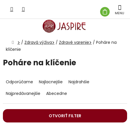
Prejsť
na
NÁKUP
obsah
KOŠÍK
Domov
/
Zdravá výživa
/
Zdravé varenie
/
Poháre na
klíčenie
Poháre na klíčenie
R
a
Odporúčame
Najlacnejšie
Najdrahšie
d
e
Najpredávanejšie
Abecedne
n
i
e
OTVORIŤ FILTER
p
r