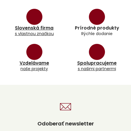
v
l
á
d
a
Slovenská firma
Prírodné produkty
c
s vlastnou značkou
Rýchle dodanie
i
e
p
r
v
k
Vzdelávame
Spolupracujeme
y
naše projekty
s našimi partnermi
v
ý
p
i
s
u
Odoberať newsletter