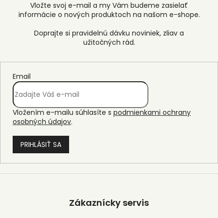
Vložte svoj e-mail a my Vám budeme zasielať
informácie o nových produktoch na našom e-shope.
Email
Vložením e-mailu súhlasíte s
podmienkami ochrany
osobných údajov
.
PRIHLÁSIŤ SA
Z
á
p
Zákaznícky servis
ä