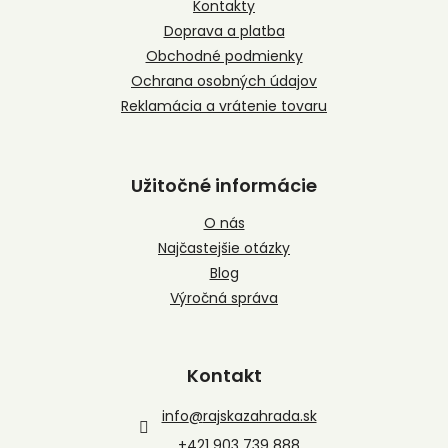
t
Kontakty
i
Doprava a platba
e
Obchodné podmienky
Ochrana osobných údajov
Reklamácia a vrátenie tovaru
Užitočné informácie
O nás
Najčastejšie otázky
Blog
Výročná správa
Kontakt
info
@
rajskazahrada.sk
+421 903 739 888