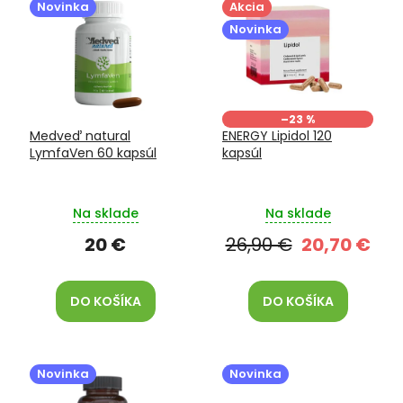
ý
d
Novinka
Akcia
p
u
Novinka
i
k
s
t
p
o
r
v
o
–23 %
Medveď natural
ENERGY Lipidol 120
d
LymfaVen 60 kapsúl
kapsúl
u
k
t
Na sklade
Na sklade
o
v
20 €
26,90 €
20,70 €
DO KOŠÍKA
DO KOŠÍKA
Novinka
Novinka