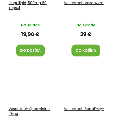
Gugullipid, 500mg 60
Vesantech Vesenzym
kapsúl
Na sklade
Na sklade
19,90 €
39 €
DO KOŠÍKA
DO KOŠÍKA
Vesantech Spermidine
Vesantech SerraEnzy+
10mg