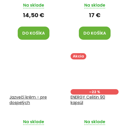
Na sklade
Na sklade
14,50 €
17 €
DO KOŠÍKA
DO KOŠÍKA
Akcia
–22 %
Jazvečí krém - pre
ENERGY Celitin 90
dospelých
kapsúl
Na sklade
Na sklade