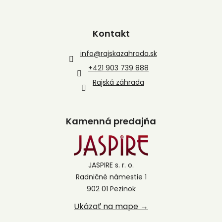
Kontakt
info
@
rajskazahrada.sk
+421 903 739 888
Rajská záhrada
Kamenná predajňa
JASPIRE s. r. o.
Radničné námestie 1
902 01 Pezinok
Ukázať na mape →