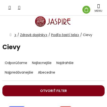
Prejsť
na
NÁKUP
obsah
KOŠÍK
Domov
/
Zdravé doplnky
/
Podľa častí tela
/
Cievy
Cievy
R
a
Odporúčame
Najlacnejšie
Najdrahšie
d
e
Najpredávanejšie
Abecedne
n
i
e
OTVORIŤ FILTER
p
r
V
o