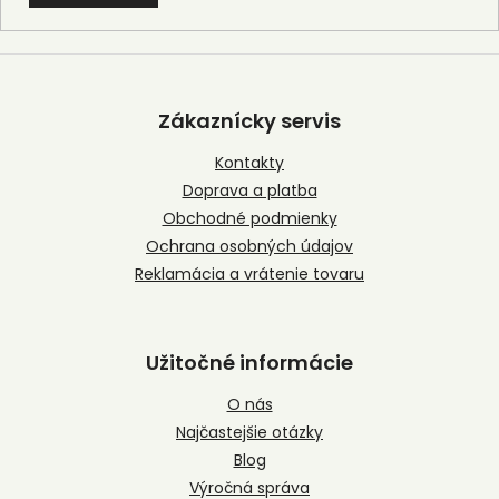
Z
á
p
Zákaznícky servis
ä
t
Kontakty
i
Doprava a platba
e
Obchodné podmienky
Ochrana osobných údajov
Reklamácia a vrátenie tovaru
Užitočné informácie
O nás
Najčastejšie otázky
Blog
Výročná správa