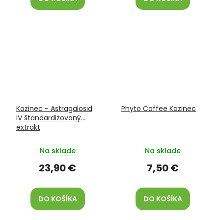
Kozinec - Astragalosid
Phyto Coffee Kozinec
IV štandardizovaný
extrakt
Na sklade
Na sklade
23,90 €
7,50 €
DO KOŠÍKA
DO KOŠÍKA