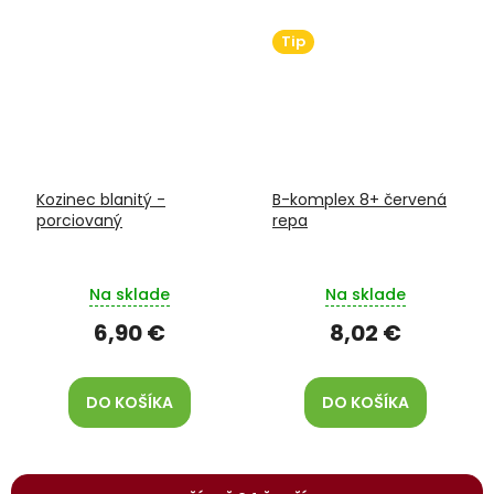
Tip
Kozinec blanitý -
B-komplex 8+ červená
porciovaný
repa
Na sklade
Na sklade
6,90 €
8,02 €
DO KOŠÍKA
DO KOŠÍKA