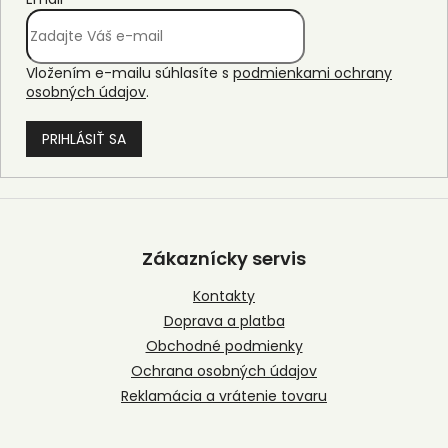
Vložením e-mailu súhlasíte s
podmienkami ochrany
osobných údajov
.
PRIHLÁSIŤ SA
Z
á
p
Zákaznícky servis
ä
t
Kontakty
i
Doprava a platba
e
Obchodné podmienky
Ochrana osobných údajov
Reklamácia a vrátenie tovaru