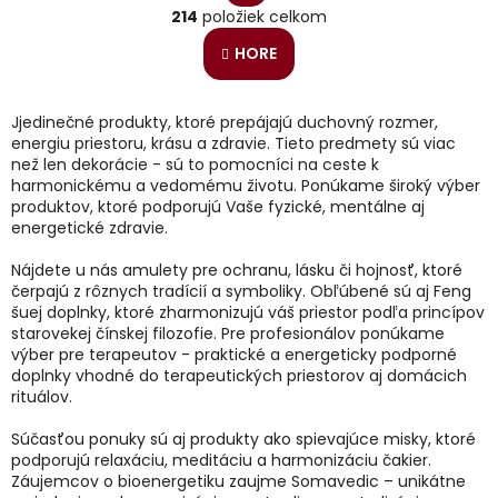
O
r
214
položiek celkom
v
á
l
n
HORE
á
k
o
d
v
a
Jjedinečné produkty, ktoré prepájajú duchovný rozmer,
a
c
energiu priestoru, krásu a zdravie. Tieto predmety sú viac
n
i
i
než len dekorácie - sú to pomocníci na ceste k
e
e
harmonickému a vedomému životu. Ponúkame široký výber
p
produktov, ktoré podporujú Vaše fyzické, mentálne aj
r
energetické zdravie.
v
k
Nájdete u nás amulety pre ochranu, lásku či hojnosť, ktoré
y
čerpajú z rôznych tradícií a symboliky. Obľúbené sú aj Feng
v
šuej doplnky, ktoré zharmonizujú váš priestor podľa princípov
ý
starovekej čínskej filozofie. Pre profesionálov ponúkame
p
výber pre terapeutov - praktické a energeticky podporné
i
doplnky vhodné do terapeutických priestorov aj domácich
s
rituálov.
u
Súčasťou ponuky sú aj produkty ako spievajúce misky, ktoré
podporujú relaxáciu, meditáciu a harmonizáciu čakier.
Záujemcov o bioenergetiku zaujme Somavedic – unikátne