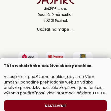
JASPIRE s. r. o.
Radničné námestie 1
902 01 Pezinok
Ukázať na mape →
Táto webstránka používa súbory cookies.
V Jaspire.sk používame cookies, aby sme Vám
umožnili pohodlné prehliadanie webu a vďaka
analýze prevádzky neustále zlepšovali jeho funkcie,
výkon a použiteľnosť. Viac informácií nájdete
>>> TU
.
Vytvoril Shoptet
|
Upravil Balkys
NASTAVENIE