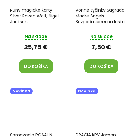
Runy magické karty-
Vonné tyčinky Sagrada
Silver Raven Wolf, Nigel
Madre Angels
Jackson
Bezpodmienečná láska
Na sklade
Na sklade
25,75 €
7,50 €
DO KOŠÍKA
DO KOŠÍKA
Novinka
Novinka
Somavedic ROSALIN
DRAČIA KRV Jemen