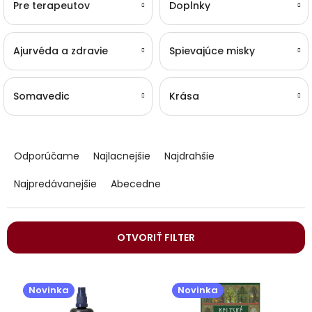
Pre terapeutov
Doplnky
Ajurvéda a zdravie
Spievajúce misky
Somavedic
Krása
R
a
Odporúčame
Najlacnejšie
Najdrahšie
d
e
Najpredávanejšie
Abecedne
n
i
e
OTVORIŤ FILTER
p
r
V
o
ý
d
Novinka
Novinka
p
u