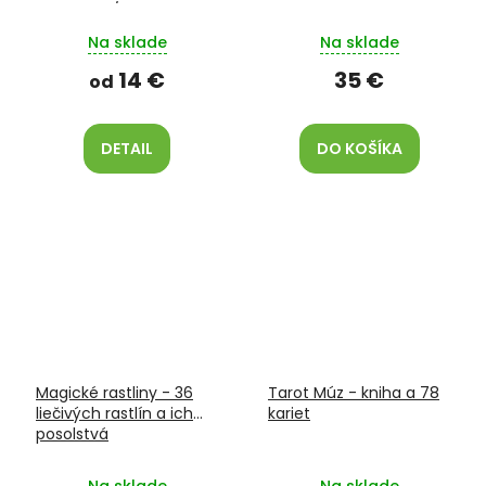
Biely 20ml/100ml
Archanjel Michael 100ml
Na sklade
Na sklade
14 €
35 €
od
DETAIL
DO KOŠÍKA
Magické rastliny - 36
Tarot Múz - kniha a 78
liečivých rastlín a ich
kariet
posolstvá
Na sklade
Na sklade