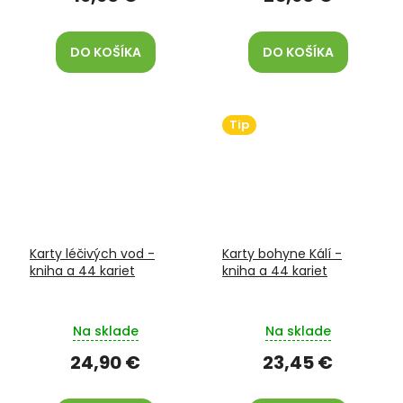
DO KOŠÍKA
DO KOŠÍKA
Tip
Karty léčivých vod -
Karty bohyne Kálí -
kniha a 44 kariet
kniha a 44 kariet
Na sklade
Na sklade
24,90 €
23,45 €