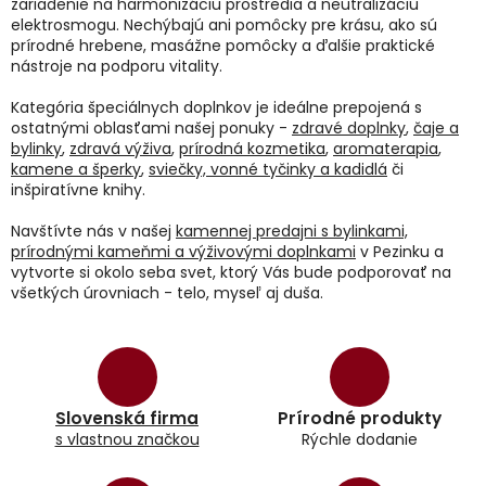
zariadenie na harmonizáciu prostredia a neutralizáciu
elektrosmogu. Nechýbajú ani pomôcky pre krásu, ako sú
prírodné hrebene, masážne pomôcky a ďalšie praktické
nástroje na podporu vitality.
Kategória špeciálnych doplnkov je ideálne prepojená s
ostatnými oblasťami našej ponuky -
zdravé doplnky
,
čaje a
bylinky
,
zdravá výživa
,
prírodná kozmetika
,
aromaterapia
,
kamene a šperky
,
sviečky, vonné tyčinky a kadidlá
či
inšpiratívne knihy.
Navštívte nás v našej
kamennej predajni s bylinkami,
prírodnými kameňmi a výživovými doplnkami
v Pezinku a
vytvorte si okolo seba svet, ktorý Vás bude podporovať na
všetkých úrovniach - telo, myseľ aj duša.
Slovenská firma
Prírodné produkty
s vlastnou značkou
Rýchle dodanie