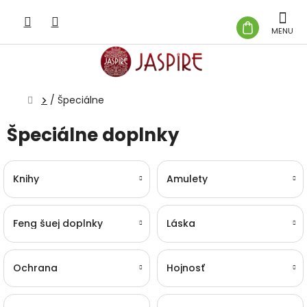
Prejsť
na
NÁKUP
obsah
KOŠÍK
Domov
/
Špeciálne
Špeciálne doplnky
Knihy
Amulety
Feng šuej doplnky
Láska
Ochrana
Hojnosť