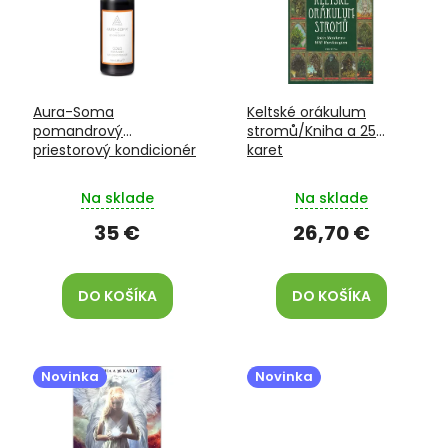
i
k
s
t
p
o
r
v
o
Aura-Soma
Keltské orákulum
d
pomandrový
stromů/Kniha a 25
u
priestorový kondicionér
karet
k
Zlatý 100 ml
t
Na sklade
Na sklade
o
v
35 €
26,70 €
DO KOŠÍKA
DO KOŠÍKA
Novinka
Novinka