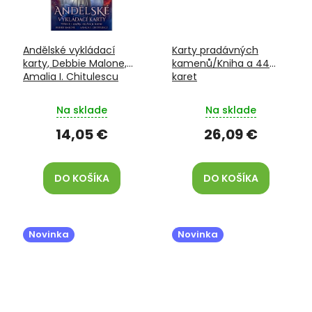
Andělské vykládací
Karty pradávných
karty, Debbie Malone,
kamenů/Kniha a 44
Amalia I. Chitulescu
karet
Na sklade
Na sklade
14,05 €
26,09 €
DO KOŠÍKA
DO KOŠÍKA
Novinka
Novinka