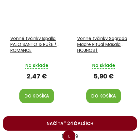
Vonné tyčinky Ispalla
Vonné tyčinky Sagrada
PALO SANTO & RUŽE /
Madre Ritual Masala
ROMANCE
HOJNOSŤ
Na sklade
Na sklade
2,47 €
5,90 €
DO KOŠÍKA
DO KOŠÍKA
NAČÍTAŤ 24 ĎALŠÍCH
S
1
9
t