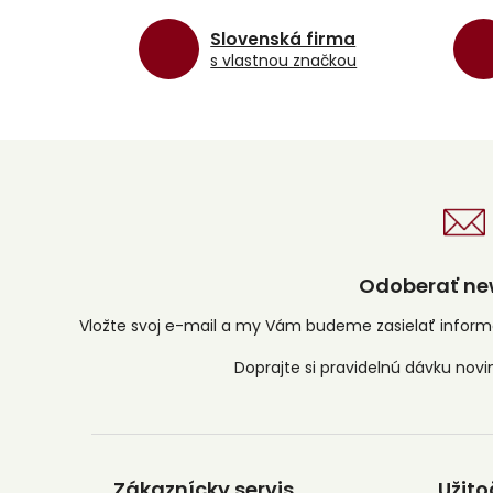
Slovenská firma
s vlastnou značkou
Odoberať new
Vložte svoj e-mail a my Vám budeme zasielať infor
Z
á
Zákaznícky servis
Užito