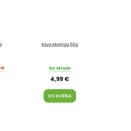
g
Káva Moringa 50g
né
Na sklade
4,99 €
DO KOŠÍKA