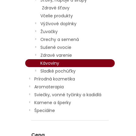
Šťavy, nápoje a sirupy
p
i
Zdravé šťavy
r
s
Včelie produkty
o
p
d
r
Výživové doplnky
u
o
Žuvačky
k
d
Orechy a semená
t
u
Sušené ovocie
o
k
Zdravé varenie
v
t
Kávoviny
o
v
Sladké pochúťky
Prírodná kozmetika
Aromaterapia
Sviečky, vonné tyčinky a kadidlá
Kamene a šperky
Špeciálne
Cena