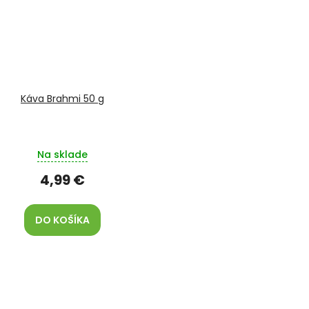
Káva Brahmi 50 g
Na sklade
4,99 €
DO KOŠÍKA
O
v
l