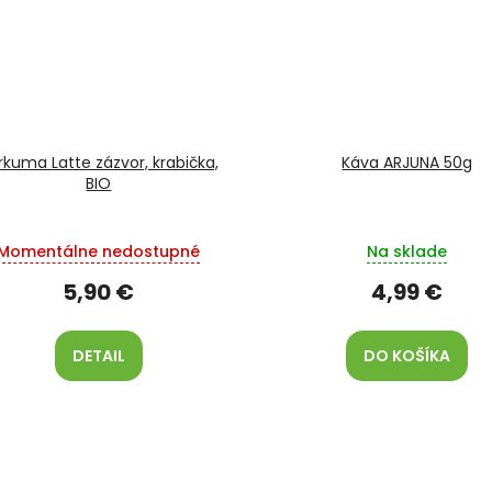
rkuma Latte zázvor, krabička,
Káva ARJUNA 50g
BIO
Momentálne nedostupné
Na sklade
5,90 €
4,99 €
DETAIL
DO KOŠÍKA