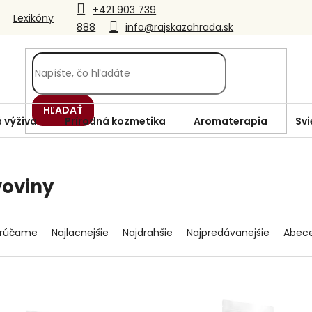
+421 903 739
Lexikóny
888
info@rajskazahrada.sk
HĽADAŤ
 výživa
Prírodná kozmetika
Aromaterapia
Svi
oviny
rúčame
Najlacnejšie
Najdrahšie
Najpredávanejšie
Abec