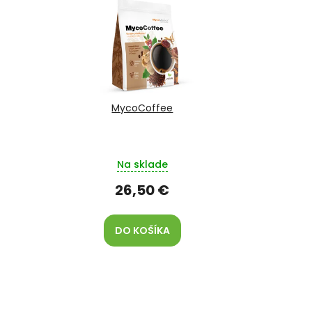
MycoCoffee
Na sklade
26,50 €
DO KOŠÍKA