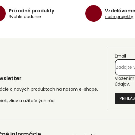
á
d
Prírodné produkty
Vzdelávam
a
Rýchle dodanie
naše projekty
c
i
e
p
r
v
k
Email
y
v
ý
p
sletter
Vložením 
i
údajov
.
s
mácie o nových produktoch na našom e-shope.
u
PRIHLÁS
čné informácie