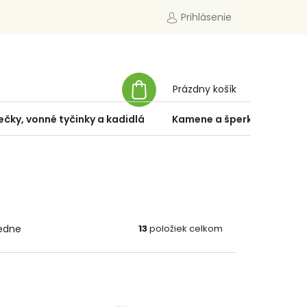
Prihlásenie
NÁKUPNÝ
Prázdny košík
KOŠÍK
ečky, vonné tyčinky a kadidlá
Kamene a šperky
Špe
edne
13
položiek celkom