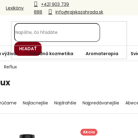
+421 903 739
Lexikóny
888
info@rajskazahrada.sk
HĽADAŤ
 výživa
Prírodná kozmetika
Aromaterapia
Svi
Reflux
lux
rúčame
Najlacnejšie
Najdrahšie
Najpredávanejšie
Abec
Akcia