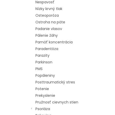
Nespavosť
Nízky krvný tlak
Osteoporóza
Ostroha na päte
Padanie vlasov
Pálenie žáhy
Pamäť koncentrácia
Paradentóza
Parazity
Parkinson
PMS
Popáleniny
Posttraumatický stres
Potenie
Prekyslenie
Pružnosť cievnych stien
Psoriáza