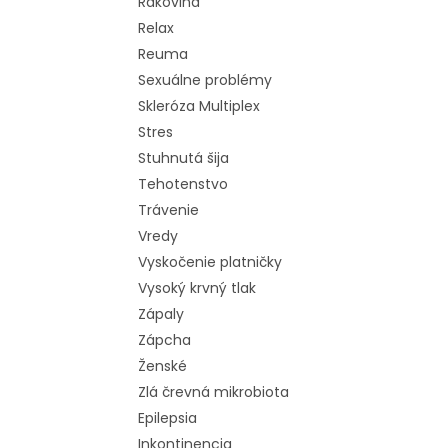
Rakovina
Relax
Reuma
Sexuálne problémy
Skleróza Multiplex
Stres
Stuhnutá šija
Tehotenstvo
Trávenie
Vredy
Vyskočenie platničky
Vysoký krvný tlak
Zápaly
Zápcha
Ženské
Zlá črevná mikrobiota
Epilepsia
Inkontinencia