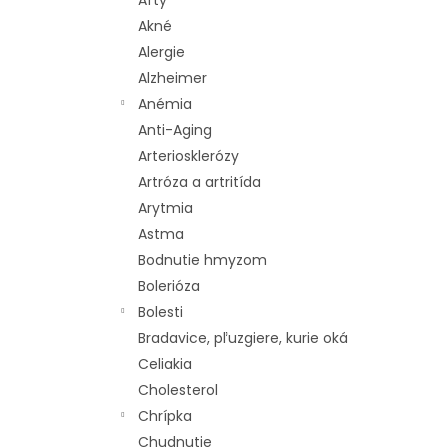
Afty
p
i
Akné
r
s
Alergie
o
p
d
r
Alzheimer
u
o
Anémia
k
d
Anti-Aging
t
u
Arteriosklerózy
o
k
Artróza a artritída
v
t
Arytmia
o
v
Astma
Bodnutie hmyzom
Bolerióza
Bolesti
Bradavice, pľuzgiere, kurie oká
Celiakia
Cholesterol
Chrípka
Chudnutie