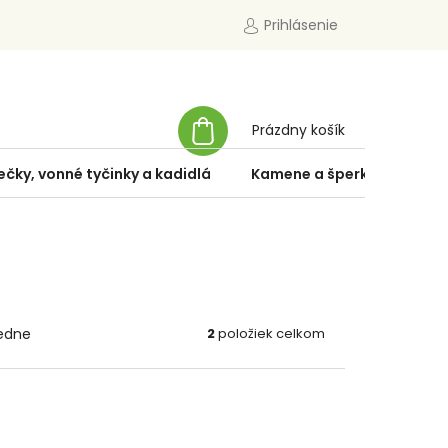
Prihlásenie
NÁKUPNÝ
Prázdny košík
KOŠÍK
ečky, vonné tyčinky a kadidlá
Kamene a šperky
Špe
edne
2
položiek celkom