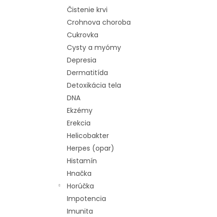
Čistenie krvi
Crohnova choroba
Cukrovka
Cysty a myómy
Depresia
Dermatitída
Detoxikácia tela
DNA
Ekzémy
Erekcia
Helicobakter
Herpes (opar)
Histamín
Hnačka
Horúčka
Impotencia
Imunita