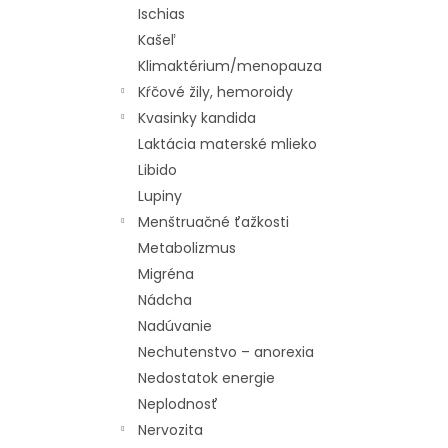
Ischias
Kašeľ
Klimaktérium/menopauza
Kŕčové žily, hemoroidy
Kvasinky kandida
Laktácia materské mlieko
Libido
Lupiny
Menštruačné ťažkosti
Metabolizmus
Migréna
Nádcha
Nadúvanie
Nechutenstvo – anorexia
Nedostatok energie
Neplodnosť
Nervozita