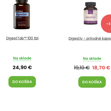
–2
DigestTab™ 100 tbl
Digestív - prírodné kaps
Na sklade
Na sklade
24,90 €
19,10 €
18,70 €
DO KOŠÍKA
DO KOŠÍKA
O
v