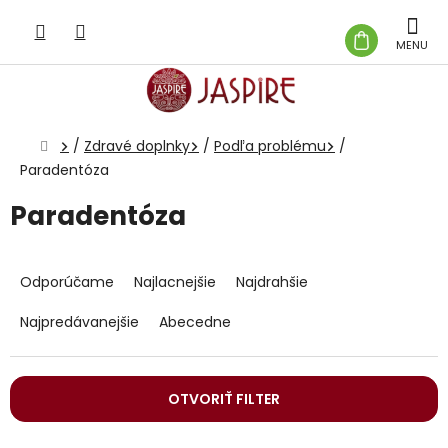
Prejsť
na
NÁKUP
obsah
KOŠÍK
Domov
/
Zdravé doplnky
/
Podľa problému
/
Paradentóza
Paradentóza
R
a
Odporúčame
Najlacnejšie
Najdrahšie
d
e
Najpredávanejšie
Abecedne
n
i
e
OTVORIŤ FILTER
p
r