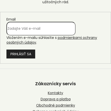
Email
Vložením e-mailu súhlasíte s
podmienkami ochrany
osobných údajov
.
PRIHLÁSIŤ SA
Z
á
p
Zákaznícky servis
ä
t
Kontakty
i
Doprava a platba
e
Obchodné podmienky