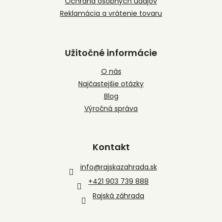
Ochrana osobných údajov
Reklamácia a vrátenie tovaru
Užitočné informácie
O nás
Najčastejšie otázky
Blog
Výročná správa
Kontakt
info
@
rajskazahrada.sk
+421 903 739 888
Rajská záhrada