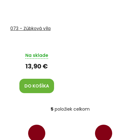
073 - Zúbková víla
Na sklade
13,90 €
DO KOŠÍKA
5
položiek celkom
O
v
l
á
d