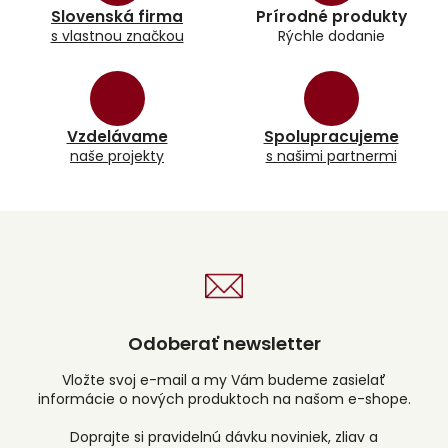
a
Slovenská firma
Prírodné produkty
c
s vlastnou značkou
Rýchle dodanie
i
e
p
r
v
k
Vzdelávame
Spolupracujeme
y
naše projekty
s našimi partnermi
v
ý
p
i
s
u
Odoberať newsletter
Vložte svoj e-mail a my Vám budeme zasielať
informácie o nových produktoch na našom e-shope.