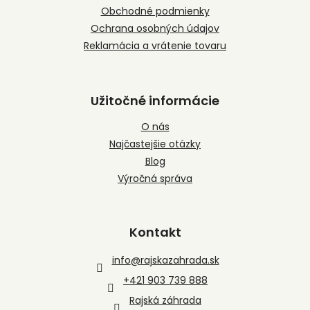
e
Obchodné podmienky
Ochrana osobných údajov
Reklamácia a vrátenie tovaru
Užitočné informácie
O nás
Najčastejšie otázky
Blog
Výročná správa
Kontakt
info
@
rajskazahrada.sk
+421 903 739 888
Rajská záhrada