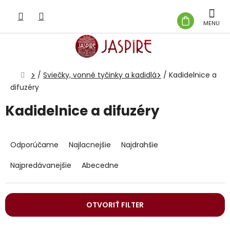
Prejsť
na
NÁKUP
obsah
KOŠÍK
Domov
/
Sviečky, vonné tyčinky a kadidlá
/
Kadidelnice a
difuzéry
Kadidelnice a difuzéry
R
a
Odporúčame
Najlacnejšie
Najdrahšie
d
e
Najpredávanejšie
Abecedne
n
i
e
OTVORIŤ FILTER
p
r