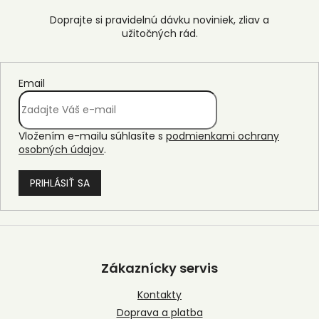
Email
Vložením e-mailu súhlasíte s
podmienkami ochrany
osobných údajov
.
PRIHLÁSIŤ SA
Z
á
p
Zákaznícky servis
ä
t
Kontakty
i
Doprava a platba