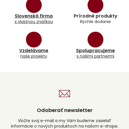
á
d
a
Slovenská firma
Prírodné produkty
c
s vlastnou značkou
Rýchle dodanie
i
e
p
r
v
k
Vzdelávame
Spolupracujeme
y
naše projekty
s našimi partnermi
v
ý
p
i
s
u
Odoberať newsletter
Vložte svoj e-mail a my Vám budeme zasielať
informácie o nových produktoch na našom e-shope.