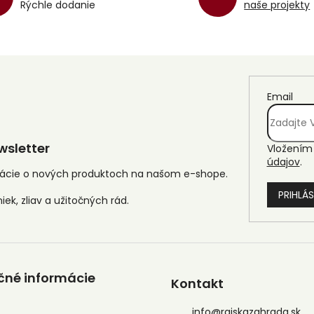
Rýchle dodanie
naše projekty
Email
sletter
Vložením 
údajov
.
mácie o nových produktoch na našom e-shope.
PRIHLÁS
čné informácie
Kontakt
info
@
rajskazahrada.sk