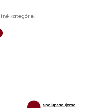
atné kategórie.
e
Spolupracujeme