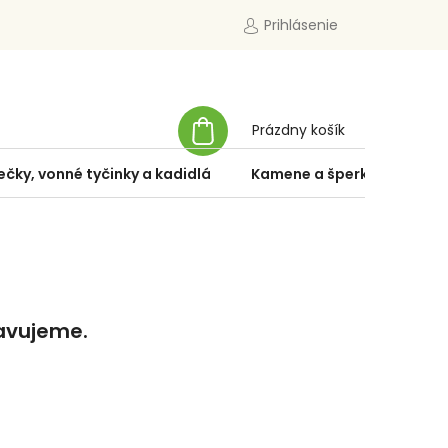
Prihlásenie
NÁKUPNÝ
Prázdny košík
KOŠÍK
ečky, vonné tyčinky a kadidlá
Kamene a šperky
Špe
ravujeme.