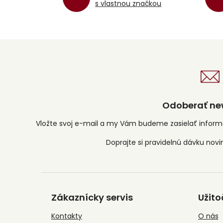
s vlastnou značkou
Odoberať new
Vložte svoj e-mail a my Vám budeme zasielať infor
Z
á
Zákaznícky servis
Užito
p
ä
Kontakty
O nás
t