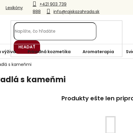
+421 903 739
Lexikóny
888
info@rajskazahrada.sk
HĽADAŤ
 výživa
Prírodná kozmetika
Aromaterapia
Svi
adlá s kameňmi
adlá s kameňmi
Produkty ešte len prip