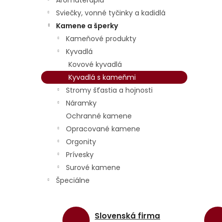
Aromaterapia
Sviečky, vonné tyčinky a kadidlá
Kamene a šperky
Kameňové produkty
Kyvadlá
Kovové kyvadlá
Kyvadlá s kameňmi
Stromy šťastia a hojnosti
Náramky
Ochranné kamene
Opracované kamene
Orgonity
Prívesky
Surové kamene
Špeciálne
Slovenská firma