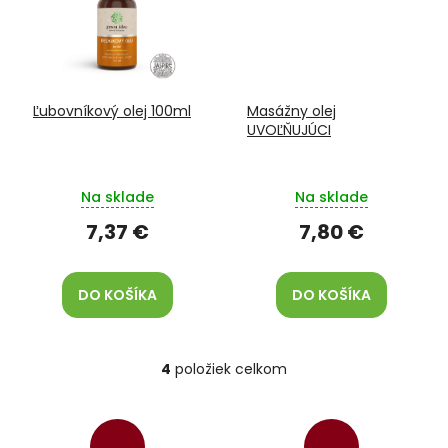
Ľubovníkový olej 100ml
Masážny olej
UVOĽŇUJÚCI
Na sklade
Na sklade
7,37 €
7,80 €
DO KOŠÍKA
DO KOŠÍKA
4
položiek celkom
O
v
l
á