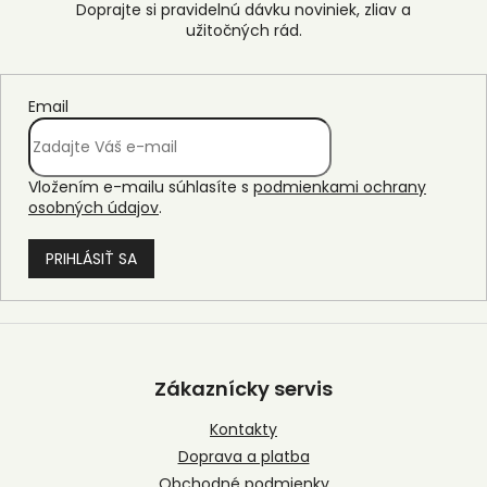
Email
Vložením e-mailu súhlasíte s
podmienkami ochrany
osobných údajov
.
PRIHLÁSIŤ SA
Z
á
p
Zákaznícky servis
ä
t
Kontakty
i
Doprava a platba
e
Obchodné podmienky