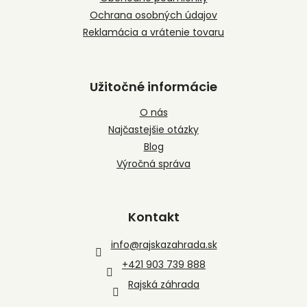
Ochrana osobných údajov
Reklamácia a vrátenie tovaru
Užitočné informácie
O nás
Najčastejšie otázky
Blog
Výročná správa
Kontakt
info
@
rajskazahrada.sk
+421 903 739 888
Rajská záhrada