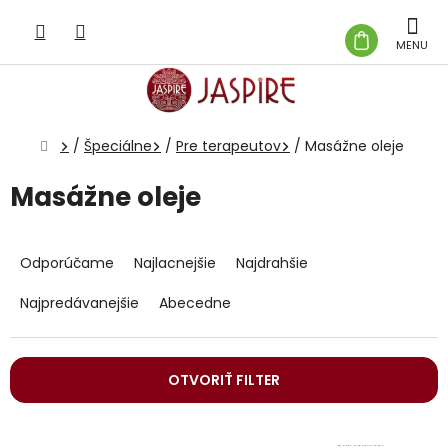
Prejsť
na
NÁKUP
obsah
KOŠÍK
Domov
/
Špeciálne
/
Pre terapeutov
/
Masážne oleje
Masážne oleje
R
a
Odporúčame
Najlacnejšie
Najdrahšie
d
e
Najpredávanejšie
Abecedne
n
i
e
OTVORIŤ FILTER
p
r
V
o