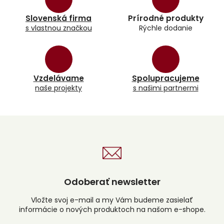
d
a
Slovenská firma
Prírodné produkty
c
s vlastnou značkou
Rýchle dodanie
i
e
p
r
v
k
Vzdelávame
Spolupracujeme
y
naše projekty
s našimi partnermi
v
ý
p
i
s
u
Odoberať newsletter
Vložte svoj e-mail a my Vám budeme zasielať
informácie o nových produktoch na našom e-shope.