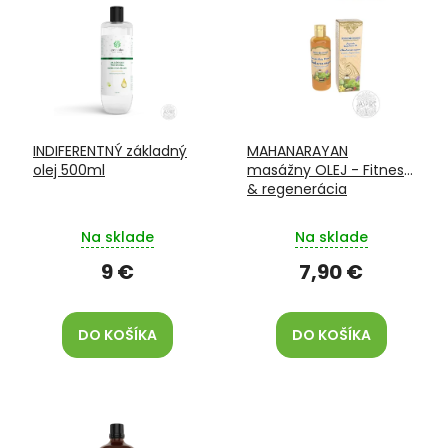
ý
d
p
u
i
k
s
t
p
o
r
v
o
INDIFERENTNÝ základný
MAHANARAYAN
d
olej 500ml
masážny OLEJ - Fitness
u
& regenerácia
k
t
Na sklade
Na sklade
o
v
9 €
7,90 €
DO KOŠÍKA
DO KOŠÍKA