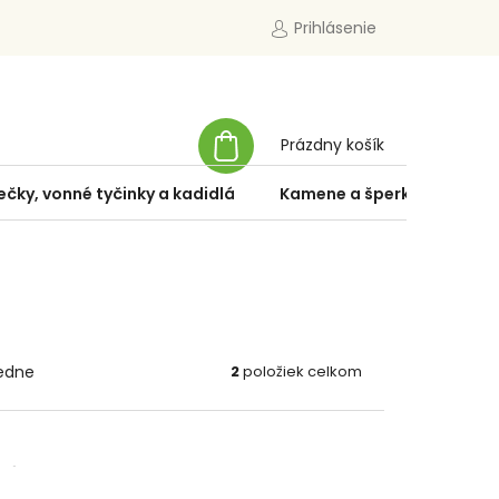
Prihlásenie
NÁKUPNÝ
Prázdny košík
KOŠÍK
ečky, vonné tyčinky a kadidlá
Kamene a šperky
Špe
edne
2
položiek celkom