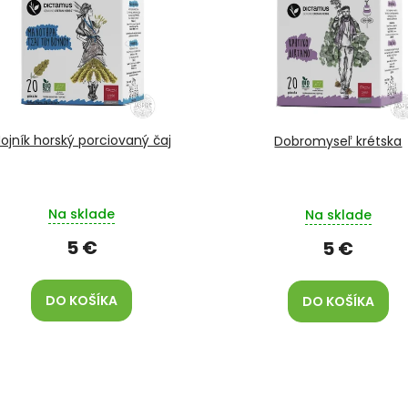
ojník horský porciovaný čaj
Dobromyseľ krétska
Na sklade
Na sklade
5 €
5 €
DO KOŠÍKA
DO KOŠÍKA
O
v