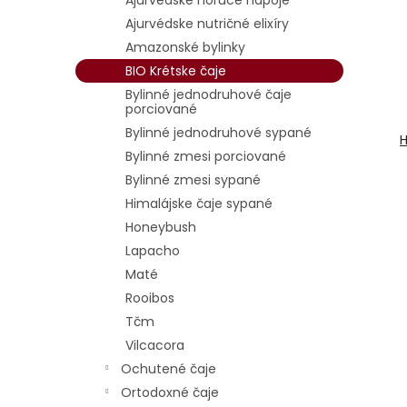
Ajurvédske horúce nápoje
p
i
Ajurvédske nutričné elixíry
r
s
Amazonské bylinky
o
p
d
r
BIO Krétske čaje
u
o
Bylinné jednodruhové čaje
porciované
k
d
t
u
Bylinné jednodruhové sypané
H
o
k
Bylinné zmesi porciované
v
t
Bylinné zmesi sypané
o
Himalájske čaje sypané
v
Honeybush
Lapacho
Maté
Rooibos
Tčm
Vilcacora
Ochutené čaje
Ortodoxné čaje