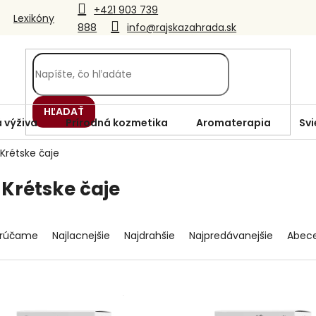
+421 903 739
Lexikóny
888
info@rajskazahrada.sk
HĽADAŤ
 výživa
Prírodná kozmetika
Aromaterapia
Svi
 Krétske čaje
 Krétske čaje
rúčame
Najlacnejšie
Najdrahšie
Najpredávanejšie
Abec