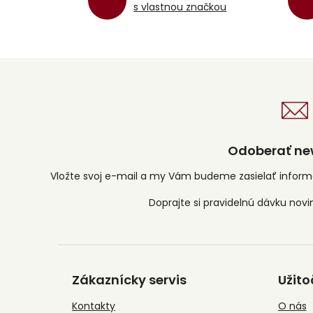
s vlastnou značkou
Odoberať new
Vložte svoj e-mail a my Vám budeme zasielať infor
Z
á
Zákaznícky servis
Užito
p
ä
Kontakty
O nás
t