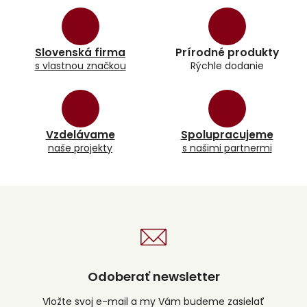
l
á
d
a
Slovenská firma
Prírodné produkty
c
s vlastnou značkou
Rýchle dodanie
i
e
p
r
v
k
Vzdelávame
Spolupracujeme
y
naše projekty
s našimi partnermi
v
ý
p
i
s
u
Odoberať newsletter
Vložte svoj e-mail a my Vám budeme zasielať