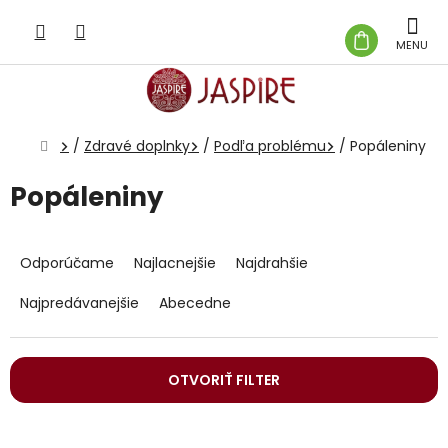
Prejsť
na
NÁKUP
obsah
KOŠÍK
Domov
/
Zdravé doplnky
/
Podľa problému
/
Popáleniny
Popáleniny
R
a
Odporúčame
Najlacnejšie
Najdrahšie
d
e
Najpredávanejšie
Abecedne
n
i
e
OTVORIŤ FILTER
p
r
V
o