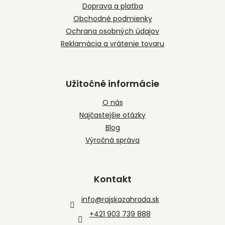
i
Doprava a platba
e
Obchodné podmienky
Ochrana osobných údajov
Reklamácia a vrátenie tovaru
Užitočné informácie
O nás
Najčastejšie otázky
Blog
Výročná správa
Kontakt
info
@
rajskazahrada.sk
+421 903 739 888