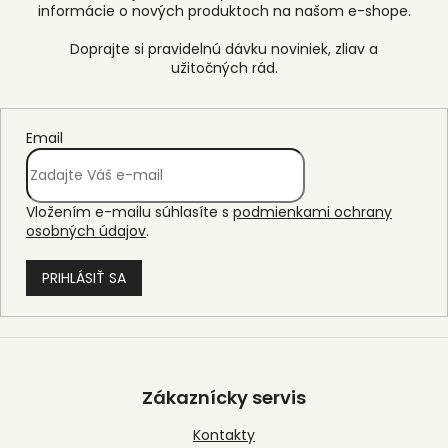
informácie o nových produktoch na našom e-shope.
Email
Vložením e-mailu súhlasíte s
podmienkami ochrany
osobných údajov
.
PRIHLÁSIŤ SA
Z
á
p
Zákaznícky servis
ä
t
Kontakty