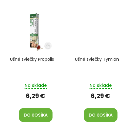
Ušné sviečky Propolis
Ušné sviečky Tymián
Na sklade
Na sklade
6,29 €
6,29 €
DO KOŠÍKA
DO KOŠÍKA