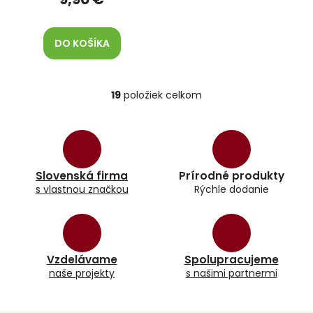
DO KOŠÍKA
19
položiek celkom
O
v
l
á
d
a
Slovenská firma
Prírodné produkty
c
s vlastnou značkou
Rýchle dodanie
i
e
p
r
v
k
Vzdelávame
Spolupracujeme
y
naše projekty
s našimi partnermi
v
ý