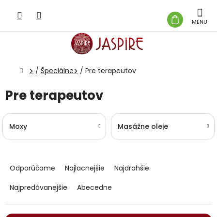
Prejsť
na
NÁKUP
obsah
KOŠÍK
Domov
/
Špeciálne
/
Pre terapeutov
Pre terapeutov
Moxy
Masážne oleje
R
a
Odporúčame
Najlacnejšie
Najdrahšie
d
e
Najpredávanejšie
Abecedne
n
i