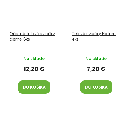
Očistné telové sviečky
Telové sviečky Nature
čierne 6ks
4ks
Na sklade
Na sklade
12,20 €
7,20 €
DO KOŠÍKA
DO KOŠÍKA