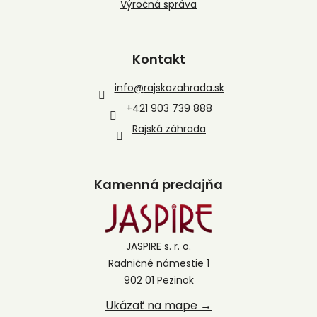
Výročná správa
Kontakt
info
@
rajskazahrada.sk
+421 903 739 888
Rajská záhrada
Kamenná predajňa
JASPIRE s. r. o.
Radničné námestie 1
902 01 Pezinok
Ukázať na mape →