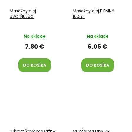
Masážny olej
Masážny olej PIENINY
UVOĽŇUJÚCI
100ml
Na sklade
Na sklade
7,80 €
6,05 €
DO KOŠÍKA
DO KOŠÍKA
Ľubovníkový masážny
CHRÁNIACI DISK PRE