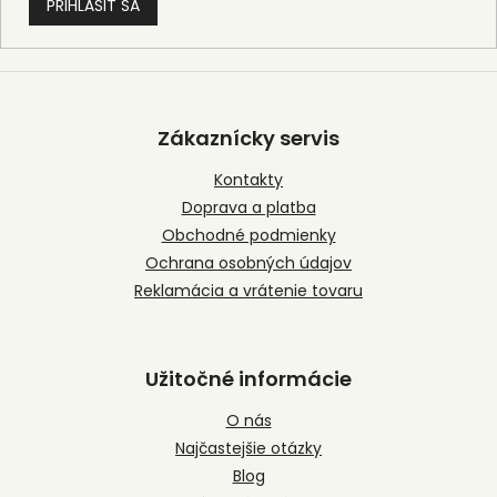
PRIHLÁSIŤ SA
Z
á
p
Zákaznícky servis
ä
t
Kontakty
i
Doprava a platba
e
Obchodné podmienky
Ochrana osobných údajov
Reklamácia a vrátenie tovaru
Užitočné informácie
O nás
Najčastejšie otázky
Blog