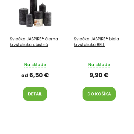
Sviečka JASPIRE® čierna
Sviečka JASPIRE® biela
kryštalická očistná
kryštalická BELL
Na sklade
Na sklade
6,50 €
9,90 €
od
DETAIL
DO KOŠÍKA