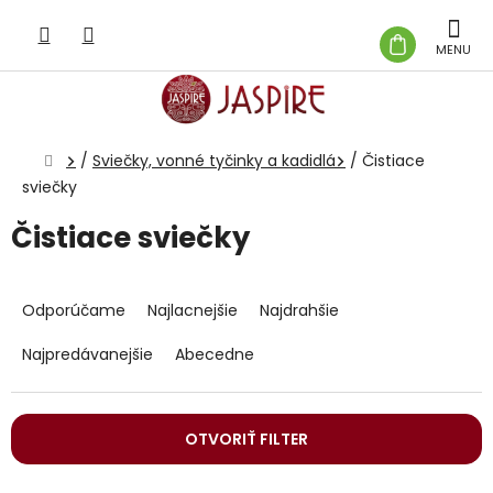
Prejsť
na
NÁKUP
obsah
KOŠÍK
Domov
/
Sviečky, vonné tyčinky a kadidlá
/
Čistiace
sviečky
Čistiace sviečky
R
a
Odporúčame
Najlacnejšie
Najdrahšie
d
e
Najpredávanejšie
Abecedne
n
i
e
OTVORIŤ FILTER
p
r