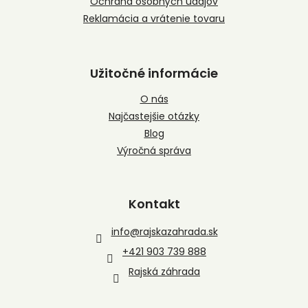
Ochrana osobných údajov
Reklamácia a vrátenie tovaru
Užitočné informácie
O nás
Najčastejšie otázky
Blog
Výročná správa
Kontakt
info
@
rajskazahrada.sk
+421 903 739 888
Rajská záhrada