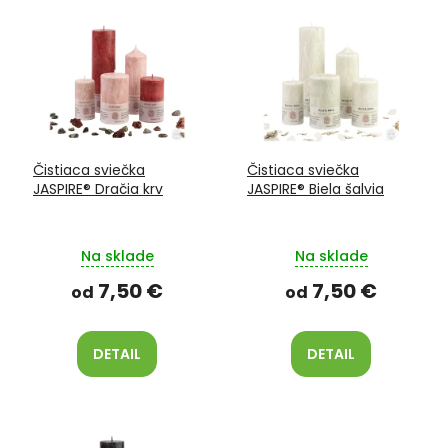
V
o
ý
d
p
u
i
k
s
t
p
o
r
v
o
Čistiaca sviečka
Čistiaca sviečka
d
JASPIRE® Dračia krv
JASPIRE® Biela šalvia
u
k
t
Na sklade
Na sklade
o
v
7,50 €
7,50 €
od
od
DETAIL
DETAIL