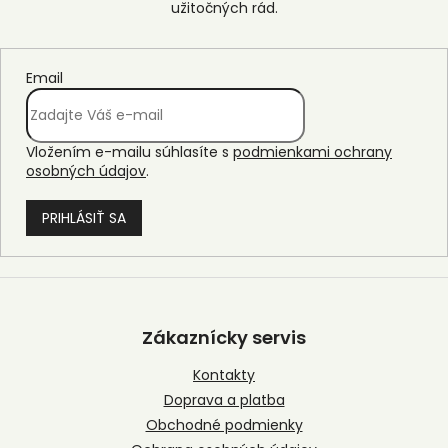
Email
Vložením e-mailu súhlasíte s
podmienkami ochrany
osobných údajov
.
PRIHLÁSIŤ SA
Z
á
p
Zákaznícky servis
ä
t
Kontakty
i
Doprava a platba
e
Obchodné podmienky