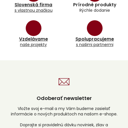
a
Slovenská firma
Prírodné produkty
c
s vlastnou značkou
Rýchle dodanie
i
e
p
r
v
k
Vzdelávame
Spolupracujeme
y
naše projekty
s našimi partnermi
v
ý
p
i
s
u
Odoberať newsletter
Vložte svoj e-mail a my Vám budeme zasielať
informácie o nových produktoch na našom e-shope.