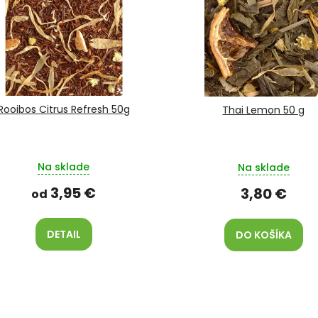
Rooibos Citrus Refresh 50g
Thai Lemon 50 g
Na sklade
Na sklade
3,95 €
3,80 €
od
DETAIL
DO KOŠÍKA
O
v