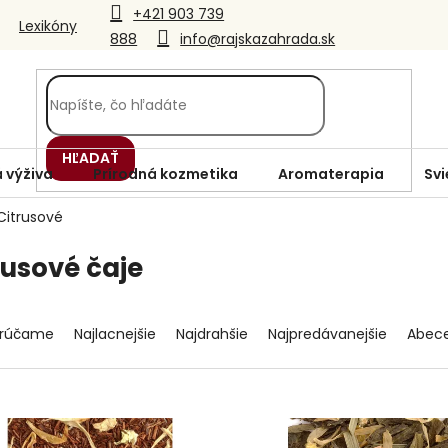
+421 903 739
Lexikóny
888
info@rajskazahrada.sk
HĽADAŤ
 výživa
Prírodná kozmetika
Aromaterapia
Svi
Citrusové
rusové čaje
rúčame
Najlacnejšie
Najdrahšie
Najpredávanejšie
Abec