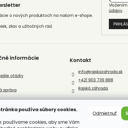
sletter
Vložením 
údajov
.
mácie o nových produktoch na našom e-shope.
PRIHLÁS
čné informácie
Kontakt
info
@
rajskazahrada.sk
ejšie otázky
+421 903 739 888
Rajská záhrada
á správa
tránka používa súbory cookies.
Odmietnuť
sk používame cookies, aby sme Vám