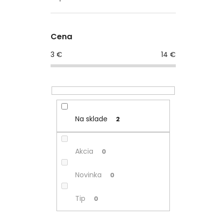
Cena
3
€
14
€
Na sklade
2
Akcia
0
Novinka
0
Tip
0