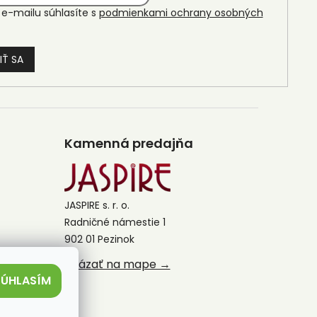
e-mailu súhlasíte s
podmienkami ochrany osobných
IŤ SA
Kamenná predajňa
JASPIRE s. r. o.
Radničné námestie 1
902 01 Pezinok
Ukázať na mape →
SÚHLASÍM