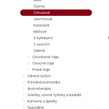
Biele
p
i
Čierne
r
s
Citrusové
o
p
d
r
Jazmínové
u
o
Korenisté
k
d
Mätové
t
u
S bylinkami
o
k
S ovocím
v
t
Zelené
o
v
Ortodoxné čaje
Ovocné čaje
Pravé čaje
Zdravá výživa
Prírodná kozmetika
Aromaterapia
Sviečky, vonné tyčinky a kadidlá
Kamene a šperky
Špeciálne