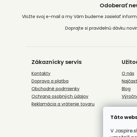
Odoberať new
Vložte svoj e-mail a my Vám budeme zasielať infor
Z
á
Zákaznícky servis
Užito
p
ä
Kontakty
O nás
t
Doprava a platba
Najčast
i
e
Obchodné podmienky
Blog
Ochrana osobných údajov
Výročn
Reklamácia a vrátenie tovaru
Táto webs
V Jaspire.