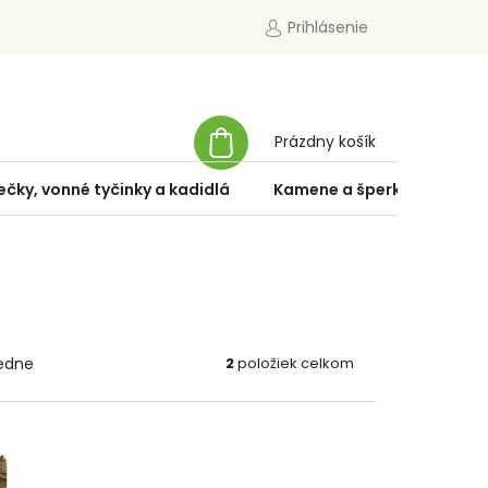
Prihlásenie
NÁKUPNÝ
Prázdny košík
KOŠÍK
ečky, vonné tyčinky a kadidlá
Kamene a šperky
Špe
edne
2
položiek celkom