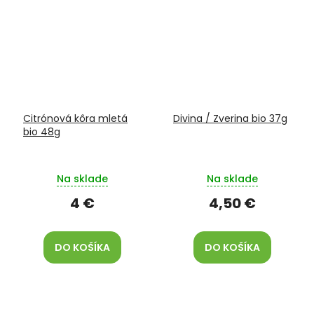
Citrónová kôra mletá
Divina / Zverina bio 37g
bio 48g
Na sklade
Na sklade
4 €
4,50 €
DO KOŠÍKA
DO KOŠÍKA