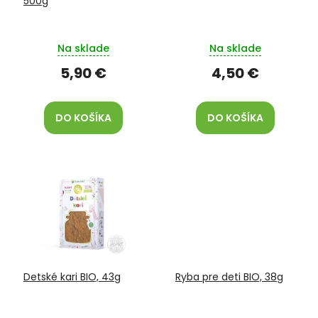
500g
u
k
t
Na sklade
Na sklade
o
v
5,90 €
4,50 €
DO KOŠÍKA
DO KOŠÍKA
Detské kari BIO, 43g
Ryba pre deti BIO, 38g