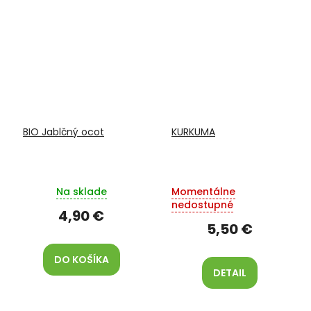
BIO Jablčný ocot
KURKUMA
Na sklade
Momentálne
nedostupné
4,90 €
5,50 €
DO KOŠÍKA
DETAIL