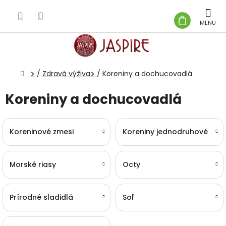
Prejsť
na
NÁKUP
obsah
KOŠÍK
Domov
/
Zdravá výživa
/
Koreniny a dochucovadlá
Koreniny a dochucovadlá
Koreninové zmesi
Koreniny jednodruhové
Morské riasy
Octy
Prírodné sladidlá
Soľ