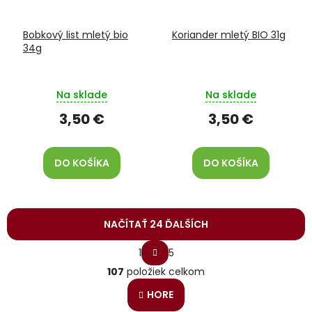
Bobkový list mletý bio
Koriander mletý BIO 31g
34g
Na sklade
Na sklade
3,50 €
3,50 €
DO KOŠÍKA
DO KOŠÍKA
NAČÍTAŤ 24 ĎALŠÍCH
S
1
5
t
O
r
107
položiek celkom
v
á
l
n
HORE
á
k