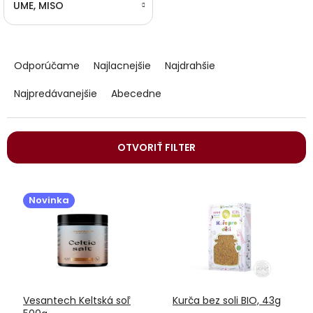
UME, MISO
R
a
Odporúčame
Najlacnejšie
Najdrahšie
d
e
Najpredávanejšie
Abecedne
n
i
e
OTVORIŤ FILTER
p
r
V
o
ý
d
Novinka
p
u
i
k
s
t
p
o
r
v
o
Vesantech Keltská soľ
Kurča bez soli BIO, 43g
d