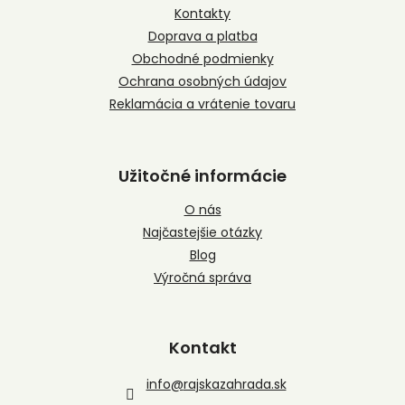
t
Kontakty
i
Doprava a platba
e
Obchodné podmienky
Ochrana osobných údajov
Reklamácia a vrátenie tovaru
Užitočné informácie
O nás
Najčastejšie otázky
Blog
Výročná správa
Kontakt
info
@
rajskazahrada.sk