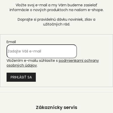
Vložte svoj e-mail a my Vám budeme zasielať
informácie o nových produktoch na našom e-shope.
Email
Vložením e-mailu súhlasíte s
podmienkami ochrany
osobných údajov
.
PRIHLÁSIŤ SA
Z
á
p
Zákaznícky servis
ä