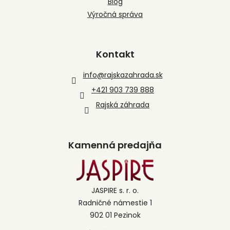
Blog
Výročná správa
Kontakt
info
@
rajskazahrada.sk
+421 903 739 888
Rajská záhrada
Kamenná predajňa
JASPIRE s. r. o.
Radničné námestie 1
902 01 Pezinok