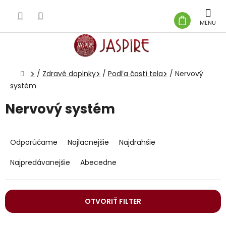
Prejsť
na
NÁKUP
obsah
KOŠÍK
Domov
/
Zdravé doplnky
/
Podľa častí tela
/
Nervový
systém
Nervový systém
R
a
Odporúčame
Najlacnejšie
Najdrahšie
d
e
Najpredávanejšie
Abecedne
n
i
e
OTVORIŤ FILTER
p
r