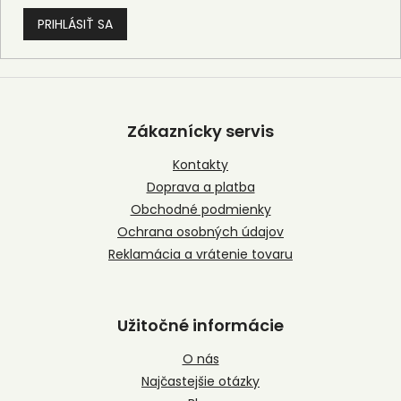
PRIHLÁSIŤ SA
Z
á
p
Zákaznícky servis
ä
t
Kontakty
i
Doprava a platba
e
Obchodné podmienky
Ochrana osobných údajov
Reklamácia a vrátenie tovaru
Užitočné informácie
O nás
Najčastejšie otázky