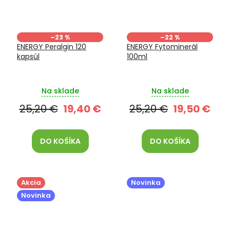
–23 %
–22 %
ENERGY Peralgin 120
ENERGY Fytominerál
kapsúl
100ml
Na sklade
Na sklade
25,20 €
19,40 €
25,20 €
19,50 €
DO KOŠÍKA
DO KOŠÍKA
Akcia
Novinka
Novinka