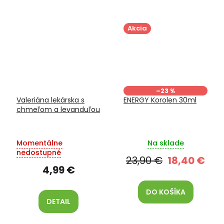
Akcia
–23 %
Valeriána lekárska s
ENERGY Korolen 30ml
chmeľom a levanduľou
Momentálne
Na sklade
nedostupné
23,90 €
18,40 €
4,99 €
DO KOŠÍKA
DETAIL