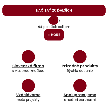
NAČÍTAŤ 20 ĎALŠÍCH
S
1
2
t
O
r
44
položiek celkom
v
á
l
n
HORE
á
k
o
d
v
a
a
c
n
i
i
e
e
p
Slovenská firma
Prírodné produkty
r
s vlastnou značkou
Rýchle dodanie
v
k
y
v
ý
Vzdelávame
Spolupracujeme
p
naše projekty
s našimi partnermi
i
s