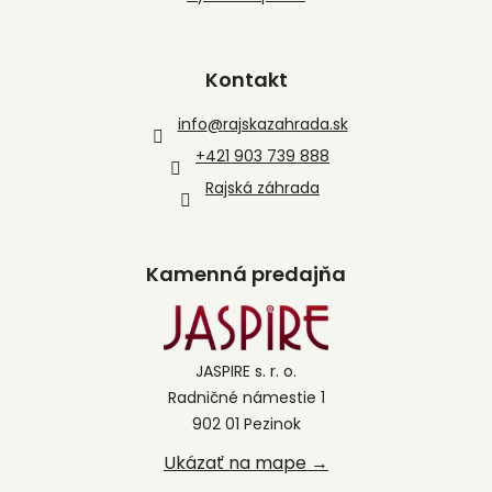
Kontakt
info
@
rajskazahrada.sk
+421 903 739 888
Rajská záhrada
Kamenná predajňa
JASPIRE s. r. o.
Radničné námestie 1
902 01 Pezinok
Ukázať na mape →