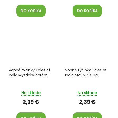
DO KOŠÍKA
DO KOŠÍKA
Vonné tyčinky Tales of
Vonné tyčinky Tales of
India Mystický chrám
India MASALA CHAI
Na sklade
Na sklade
2,39 €
2,39 €