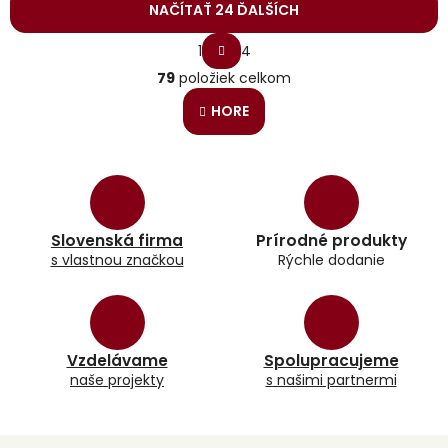
NAČÍTAŤ 24 ĎALŠÍCH
S
1
4
t
O
r
79
položiek celkom
v
á
l
n
HORE
á
k
o
d
v
a
a
c
n
i
i
e
e
p
Slovenská firma
Prírodné produkty
r
s vlastnou značkou
Rýchle dodanie
v
k
y
v
ý
Vzdelávame
Spolupracujeme
p
naše projekty
s našimi partnermi
i
s
u