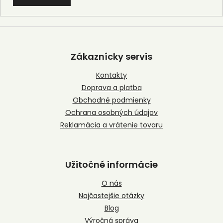
Z
á
p
Zákaznícky servis
ä
t
Kontakty
i
Doprava a platba
e
Obchodné podmienky
Ochrana osobných údajov
Reklamácia a vrátenie tovaru
Užitočné informácie
O nás
Najčastejšie otázky
Blog
Výročná správa