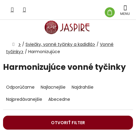
Prejsť
na
NÁKUP
obsah
KOŠÍK
Domov
/
Sviečky, vonné tyčinky a kadidlá
/
Vonné
tyčinky
/
Harmonizujúce
Harmonizujúce vonné tyčinky
R
a
Odporúčame
Najlacnejšie
Najdrahšie
d
e
Najpredávanejšie
Abecedne
n
i
e
OTVORIŤ FILTER
p
r