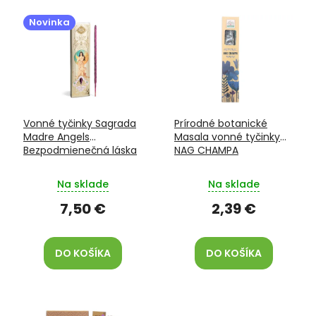
V
o
ý
d
Novinka
p
u
i
k
s
t
p
o
r
v
o
Vonné tyčinky Sagrada
Prírodné botanické
d
Madre Angels
Masala vonné tyčinky
u
Bezpodmienečná láska
NAG CHAMPA
k
t
Na sklade
Na sklade
o
v
7,50 €
2,39 €
DO KOŠÍKA
DO KOŠÍKA