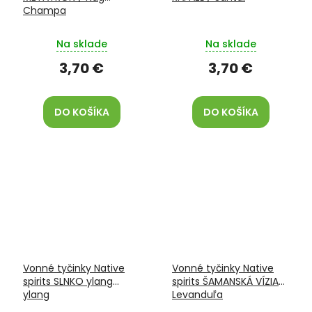
Champa
Na sklade
Na sklade
3,70 €
3,70 €
DO KOŠÍKA
DO KOŠÍKA
Vonné tyčinky Native
Vonné tyčinky Native
spirits SLNKO ylang
spirits ŠAMANSKÁ VÍZIA
ylang
Levanduľa