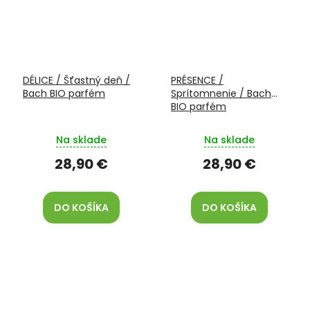
DÉLICE / Šťastný deň /
PRÉSENCE /
Bach BIO parfém
Sprítomnenie / Bach
BIO parfém
Na sklade
Na sklade
28,90 €
28,90 €
DO KOŠÍKA
DO KOŠÍKA