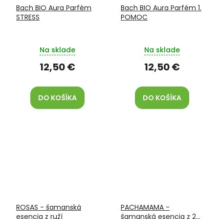
Bach BIO Aura Parfém
Bach BIO Aura Parfém 1.
STRESS
POMOC
Na sklade
Na sklade
12,50 €
12,50 €
DO KOŠÍKA
DO KOŠÍKA
ROSAS - šamanská
PACHAMAMA -
esencia z ruží
šamanská esencia z 22