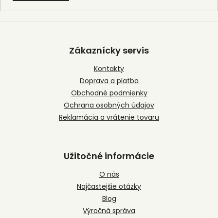
Z
á
p
Zákaznícky servis
ä
t
Kontakty
i
Doprava a platba
e
Obchodné podmienky
Ochrana osobných údajov
Reklamácia a vrátenie tovaru
Užitočné informácie
O nás
Najčastejšie otázky
Blog
Výročná správa