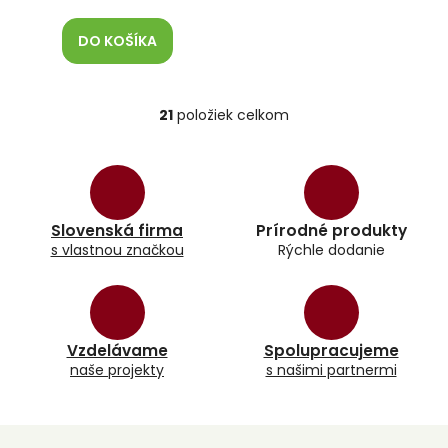
DO KOŠÍKA
21
položiek celkom
O
v
l
á
d
a
Slovenská firma
Prírodné produkty
c
s vlastnou značkou
Rýchle dodanie
i
e
p
r
v
k
Vzdelávame
Spolupracujeme
y
naše projekty
s našimi partnermi
v
ý
p
i