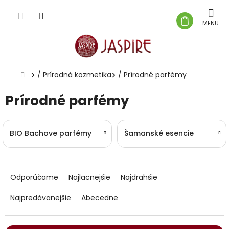
Prejsť
na
NÁKUP
obsah
KOŠÍK
Domov
/
Prírodná kozmetika
/
Prírodné parfémy
Prírodné parfémy
BIO Bachove parfémy
Šamanské esencie
R
a
Odporúčame
Najlacnejšie
Najdrahšie
d
e
Najpredávanejšie
Abecedne
n
i