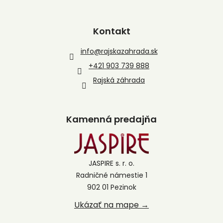
Kontakt
info
@
rajskazahrada.sk
+421 903 739 888
Rajská záhrada
Kamenná predajňa
JASPIRE s. r. o.
Radničné námestie 1
902 01 Pezinok
Ukázať na mape →