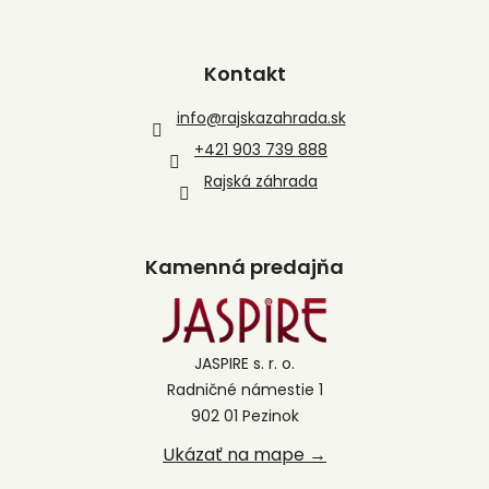
Kontakt
info
@
rajskazahrada.sk
+421 903 739 888
Rajská záhrada
Kamenná predajňa
JASPIRE s. r. o.
Radničné námestie 1
902 01 Pezinok
Ukázať na mape →