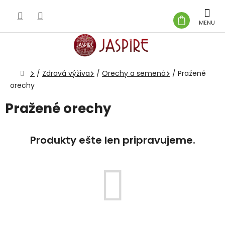
Prejsť
na
NÁKUP
obsah
KOŠÍK
Domov
/
Zdravá výživa
/
Orechy a semená
/
Pražené
orechy
Pražené orechy
Produkty ešte len pripravujeme.