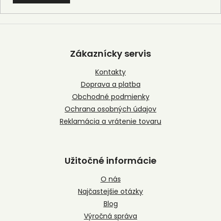
Z
á
p
Zákaznícky servis
ä
t
Kontakty
i
Doprava a platba
e
Obchodné podmienky
Ochrana osobných údajov
Reklamácia a vrátenie tovaru
Užitočné informácie
O nás
Najčastejšie otázky
Blog
Výročná správa