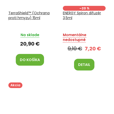
–20 %
TerraShield™ (Ochrana
ENERGY Spiron difuzér
proti hmyzu) 15ml
3,5ml
Na sklade
Momentálne
nedostupné
20,90 €
9,10 €
7,20 €
DO KOŠÍKA
DETAIL
Akcia