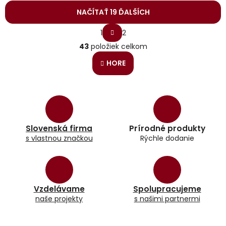
NAČÍTAŤ 19 ĎALŠÍCH
S
1
2
t
O
r
43
položiek celkom
v
á
l
n
HORE
á
k
o
d
v
a
a
c
n
i
i
e
e
p
Slovenská firma
Prírodné produkty
r
s vlastnou značkou
Rýchle dodanie
v
k
y
v
ý
Vzdelávame
Spolupracujeme
p
naše projekty
s našimi partnermi
i
s
u