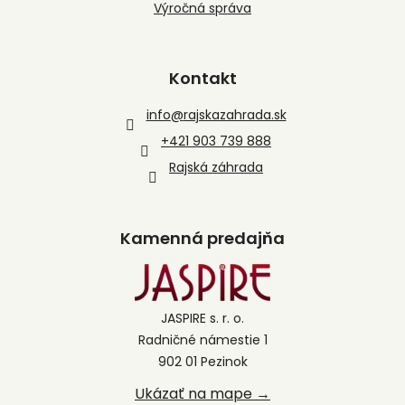
Výročná správa
Kontakt
info
@
rajskazahrada.sk
+421 903 739 888
Rajská záhrada
Kamenná predajňa
JASPIRE s. r. o.
Radničné námestie 1
902 01 Pezinok
Ukázať na mape →