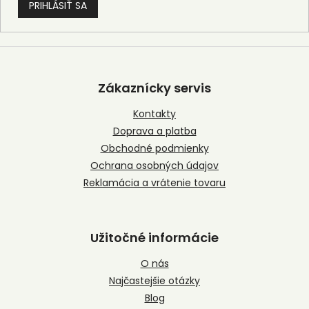
PRIHLÁSIŤ SA
Z
á
p
Zákaznícky servis
ä
t
Kontakty
i
Doprava a platba
e
Obchodné podmienky
Ochrana osobných údajov
Reklamácia a vrátenie tovaru
Užitočné informácie
O nás
Najčastejšie otázky
Blog