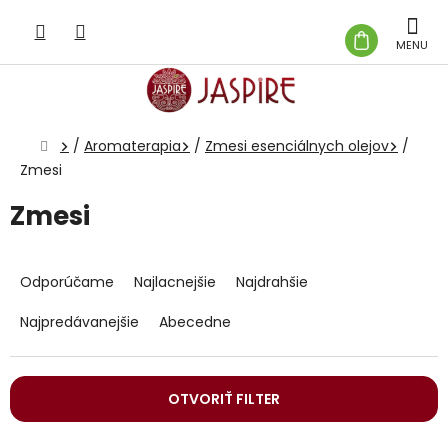
Prejsť
na
NÁKUP
obsah
KOŠÍK
Domov
/
Aromaterapia
/
Zmesi esenciálnych olejov
/
Zmesi
Zmesi
R
a
Odporúčame
Najlacnejšie
Najdrahšie
d
e
Najpredávanejšie
Abecedne
n
i
e
OTVORIŤ FILTER
p
r