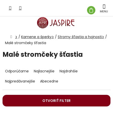
Prejsť
na
NÁKUP
obsah
KOŠÍK
Domov
/
Kamene a šperky
/
Stromy šťastia a hojnosti
/
Malé stromčeky šťastia
Malé stromčeky šťastia
R
a
Odporúčame
Najlacnejšie
Najdrahšie
d
e
Najpredávanejšie
Abecedne
n
i
e
OTVORIŤ FILTER
p
r