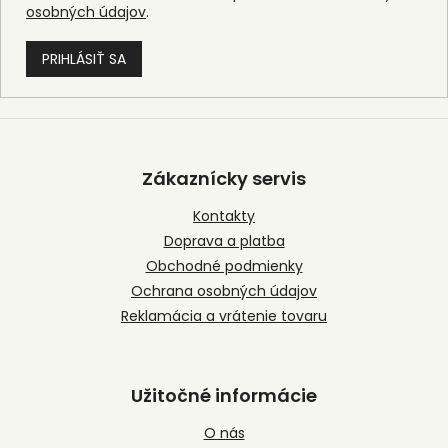
osobných údajov
.
PRIHLÁSIŤ SA
Z
á
p
Zákaznícky servis
ä
t
Kontakty
i
Doprava a platba
e
Obchodné podmienky
Ochrana osobných údajov
Reklamácia a vrátenie tovaru
Užitočné informácie
O nás