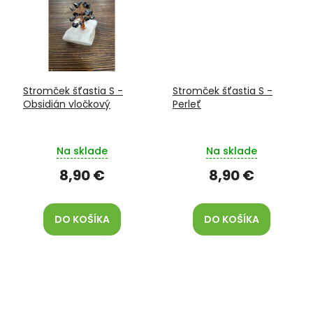
Stromček šťastia S -
Stromček šťastia S -
Obsidián vločkový
Perleť
Na sklade
Na sklade
8,90 €
8,90 €
DO KOŠÍKA
DO KOŠÍKA