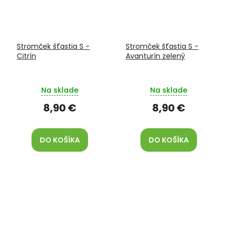
Stromček šťastia S -
Stromček šťastia S -
Citrín
Avanturín zelený
Na sklade
Na sklade
8,90 €
8,90 €
DO KOŠÍKA
DO KOŠÍKA