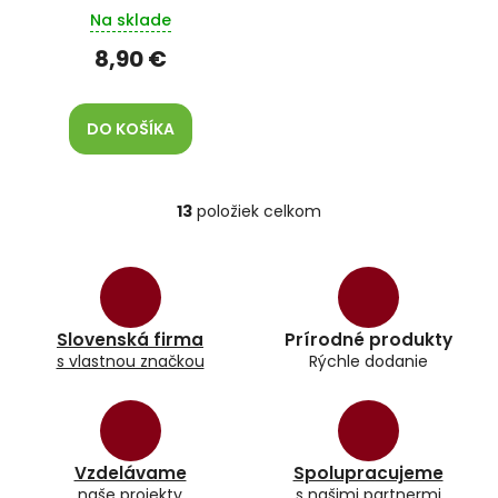
Na sklade
8,90 €
DO KOŠÍKA
13
položiek celkom
O
v
l
á
d
a
Slovenská firma
Prírodné produkty
c
s vlastnou značkou
Rýchle dodanie
i
e
p
r
v
k
Vzdelávame
Spolupracujeme
y
naše projekty
s našimi partnermi