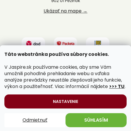
902 01 Pezinok
Ukázať na mape →
Táto webstránka používa súbory cookies.
V Jaspire.sk používame cookies, aby sme Vám
umožnili pohodlné prehliadanie webu a vďaka
analýze prevádzky neustále zlepšovali jeho funkcie,
výkon a použiteľnosť. Viac informácií nájdete
>>> TU
.
Vytvoril Shoptet
|
Upravil Balkys
NASTAVENIE
Copyright 2026
Jaspire.sk
. Všetky práva vyhradené.
Odmietnuť
SÚHLASÍM
Upraviť nastavenie cookies