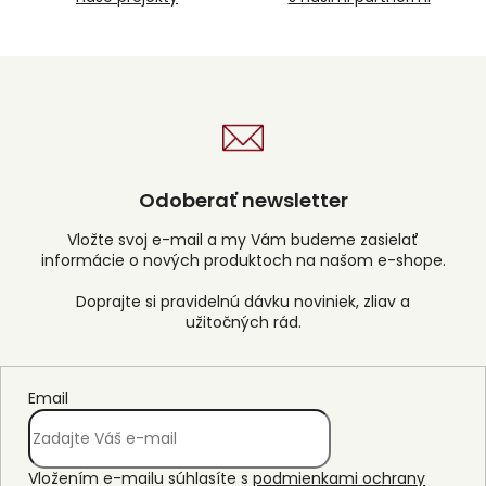
v
ý
p
i
s
u
Odoberať newsletter
Vložte svoj e-mail a my Vám budeme zasielať
informácie o nových produktoch na našom e-shope.
Email
Vložením e-mailu súhlasíte s
podmienkami ochrany