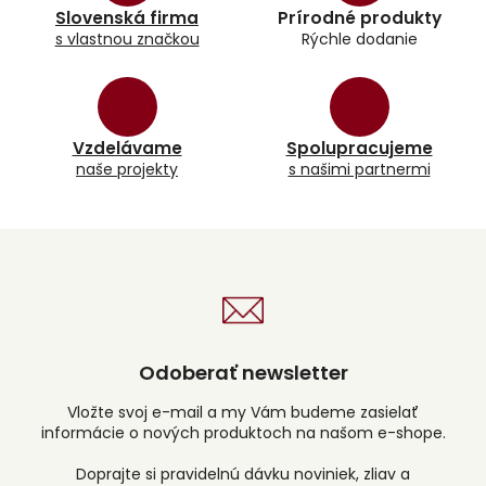
a
Slovenská firma
Prírodné produkty
c
s vlastnou značkou
Rýchle dodanie
i
e
p
r
v
k
Vzdelávame
Spolupracujeme
y
naše projekty
s našimi partnermi
v
ý
p
i
s
u
Odoberať newsletter
Vložte svoj e-mail a my Vám budeme zasielať
informácie o nových produktoch na našom e-shope.