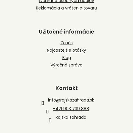
Ochrana osobných údajov
Reklamácia a vrátenie tovaru
Užitočné informácie
O nás
Najčastejšie otázky
Blog
Výročná správa
Kontakt
info
@
rajskazahrada.sk
+421 903 739 888
Rajská záhrada