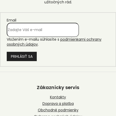
Email
Vložením e-mailu súhlasíte s
podmienkami ochrany
osobných údajov
.
PRIHLÁSIŤ SA
Z
á
p
Zákaznícky servis
ä
t
Kontakty
i
Doprava a platba
e
Obchodné podmienky