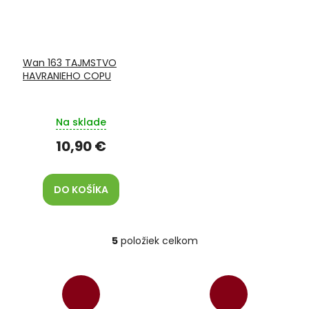
Wan 163 TAJMSTVO
HAVRANIEHO COPU
Na sklade
10,90 €
DO KOŠÍKA
5
položiek celkom
O
v
l
á
d