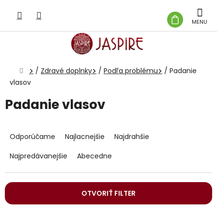
Prejsť
na
NÁKUP
obsah
KOŠÍK
Domov
/
Zdravé doplnky
/
Podľa problému
/
Padanie
vlasov
Padanie vlasov
R
a
Odporúčame
Najlacnejšie
Najdrahšie
d
e
Najpredávanejšie
Abecedne
n
i
e
OTVORIŤ FILTER
p
r