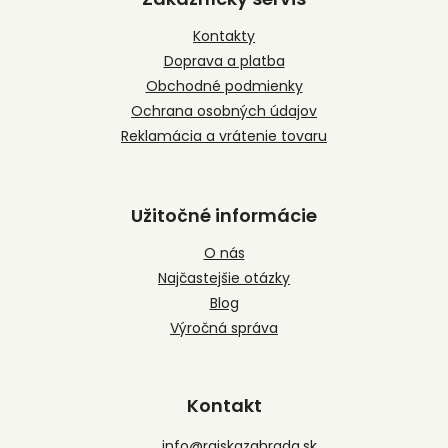
ä
t
Kontakty
i
Doprava a platba
e
Obchodné podmienky
Ochrana osobných údajov
Reklamácia a vrátenie tovaru
Užitočné informácie
O nás
Najčastejšie otázky
Blog
Výročná správa
Kontakt
info
@
rajskazahrada.sk