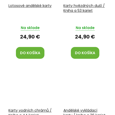
Lotosové andělské karty
Karty hvězdných duší /
Kniha a 53 kariet
Na sklade
Na sklade
24,90 €
24,90 €
DO KOŠÍKA
DO KOŠÍKA
Karty vodních chrámů /
Andělské vykládací