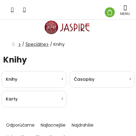
Prejsť
na
NÁKUP
obsah
KOŠÍK
Domov
/
Špeciálne
/
Knihy
Knihy
Knihy
Časopisy
Karty
R
a
Odporúčame
Najlacnejšie
Najdrahšie
d