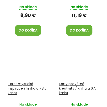
Na sklade
Na sklade
8,90 €
11,19 €
DO KOŠÍKA
DO KOŠÍKA
Tarot mystické
Karty posvátné
inspirace / kniha a 78
kreativity / kniha a 67
kariet
kariet
Na sklade
Na sklade