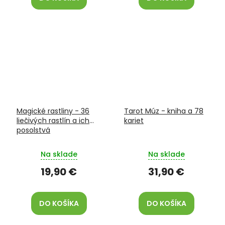
Magické rastliny - 36
Tarot Múz - kniha a 78
liečivých rastlín a ich
kariet
posolstvá
Na sklade
Na sklade
19,90 €
31,90 €
DO KOŠÍKA
DO KOŠÍKA