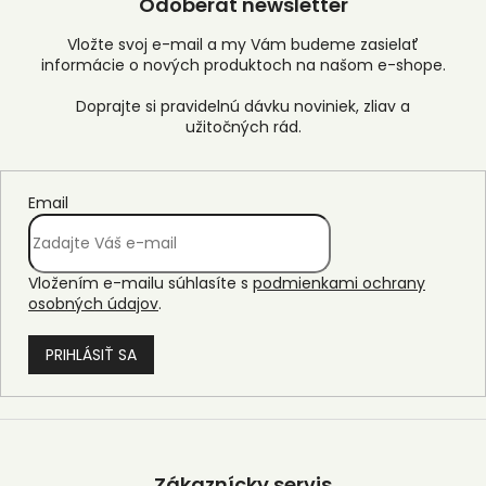
Odoberať newsletter
Vložte svoj e-mail a my Vám budeme zasielať
informácie o nových produktoch na našom e-shope.
Email
Vložením e-mailu súhlasíte s
podmienkami ochrany
osobných údajov
.
PRIHLÁSIŤ SA
Z
á
p
Zákaznícky servis