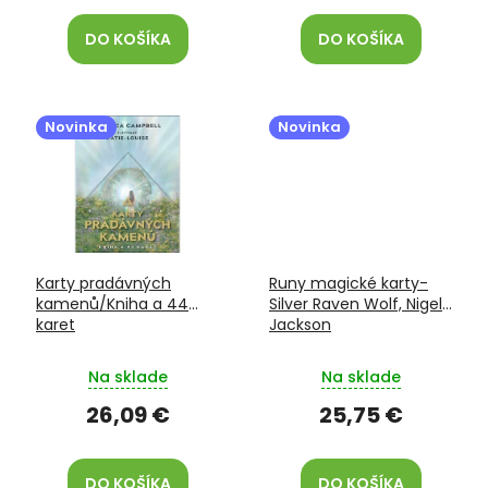
DO KOŠÍKA
DO KOŠÍKA
Novinka
Novinka
Karty pradávných
Runy magické karty-
kamenů/Kniha a 44
Silver Raven Wolf, Nigel
karet
Jackson
Na sklade
Na sklade
26,09 €
25,75 €
DO KOŠÍKA
DO KOŠÍKA