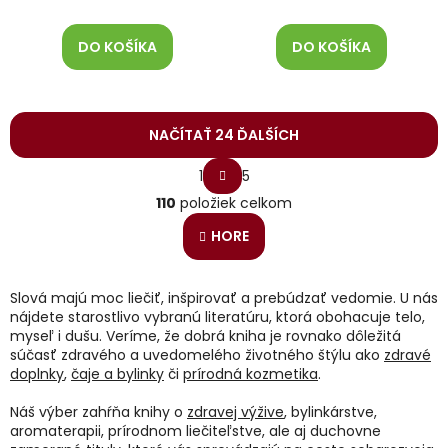
DO KOŠÍKA
DO KOŠÍKA
NAČÍTAŤ 24 ĎALŠÍCH
S
1
5
t
O
r
110
položiek celkom
v
á
l
n
HORE
á
k
o
d
v
a
Slová majú moc liečiť, inšpirovať a prebúdzať vedomie. U nás
a
c
nájdete starostlivo vybranú literatúru, ktorá obohacuje telo,
n
i
i
myseľ i dušu. Veríme, že dobrá kniha je rovnako dôležitá
e
e
súčasť zdravého a uvedomelého životného štýlu ako
zdravé
p
doplnky
,
čaje a bylinky
či
prírodná kozmetika
.
r
v
Náš výber zahŕňa knihy o
zdravej výžive
, bylinkárstve,
k
aromaterapii, prírodnom liečiteľstve, ale aj duchovne
y