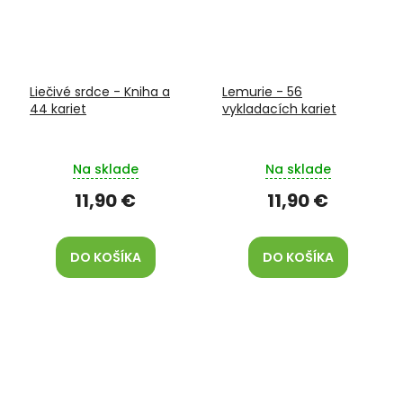
Liečivé srdce - Kniha a
Lemurie - 56
44 kariet
vykladacích kariet
Na sklade
Na sklade
11,90 €
11,90 €
DO KOŠÍKA
DO KOŠÍKA