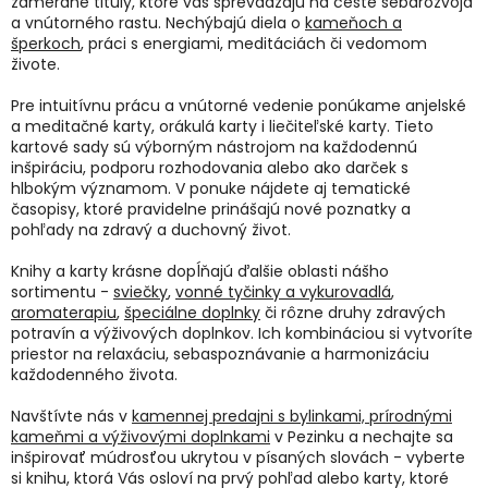
zamerané tituly, ktoré vás sprevádzajú na ceste sebarozvoja
v
a vnútorného rastu. Nechýbajú diela o
kameňoch a
ý
šperkoch
, práci s energiami, meditáciách či vedomom
p
živote.
i
s
Pre intuitívnu prácu a vnútorné vedenie ponúkame anjelské
u
a meditačné karty, orákulá karty i liečiteľské karty. Tieto
kartové sady sú výborným nástrojom na každodennú
inšpiráciu, podporu rozhodovania alebo ako darček s
hlbokým významom. V ponuke nájdete aj tematické
časopisy, ktoré pravidelne prinášajú nové poznatky a
pohľady na zdravý a duchovný život.
Knihy a karty krásne dopĺňajú ďalšie oblasti nášho
sortimentu -
sviečky
,
vonné tyčinky a vykurovadlá
,
aromaterapiu
,
špeciálne doplnky
či rôzne druhy zdravých
potravín a výživových doplnkov. Ich kombináciou si vytvoríte
priestor na relaxáciu, sebaspoznávanie a harmonizáciu
každodenného života.
Navštívte nás v
kamennej predajni s bylinkami, prírodnými
kameňmi a výživovými doplnkami
v Pezinku a nechajte sa
inšpirovať múdrosťou ukrytou v písaných slovách - vyberte
si knihu, ktorá Vás osloví na prvý pohľad alebo karty, ktoré