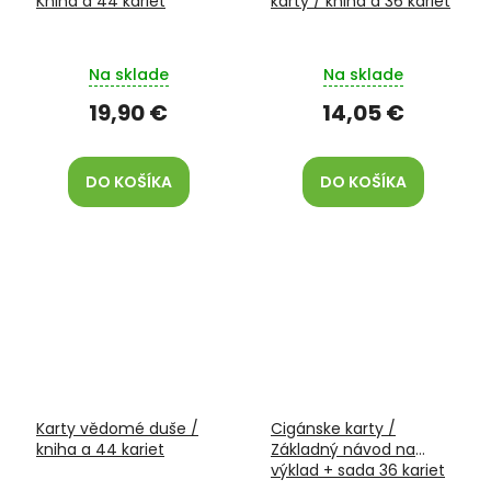
Kniha a 44 kariet
karty / kniha a 36 kariet
Na sklade
Na sklade
19,90 €
14,05 €
DO KOŠÍKA
DO KOŠÍKA
Karty vědomé duše /
Cigánske karty /
kniha a 44 kariet
Základný návod na
výklad + sada 36 kariet