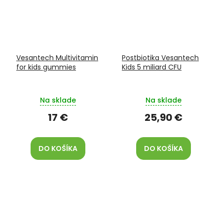
Vesantech Multivitamin
Postbiotika Vesantech
for kids gummies
Kids 5 miliard CFU
Na sklade
Na sklade
17 €
25,90 €
DO KOŠÍKA
DO KOŠÍKA