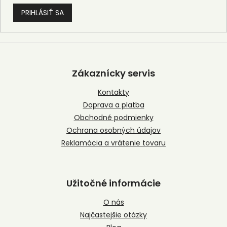
PRIHLÁSIŤ SA
Z
á
p
Zákaznícky servis
ä
t
Kontakty
i
Doprava a platba
e
Obchodné podmienky
Ochrana osobných údajov
Reklamácia a vrátenie tovaru
Užitočné informácie
O nás
Najčastejšie otázky