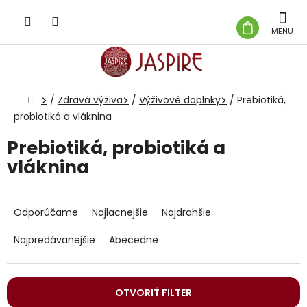
Prejsť
na
NÁKUP
obsah
KOŠÍK
Domov
/
Zdravá výživa
/
Výživové doplnky
/
Prebiotiká,
probiotiká a vláknina
Prebiotiká, probiotiká a
vláknina
R
a
Odporúčame
Najlacnejšie
Najdrahšie
d
e
Najpredávanejšie
Abecedne
n
i
e
OTVORIŤ FILTER
p