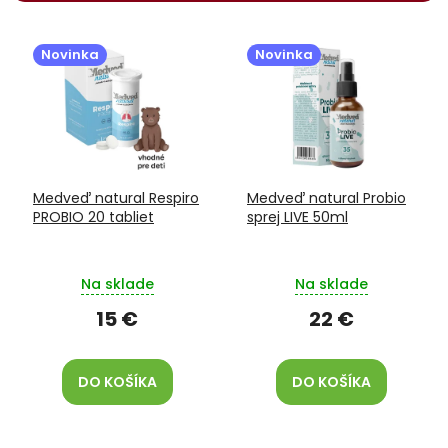
r
V
o
ý
d
Novinka
Novinka
p
u
i
k
s
t
p
o
r
v
o
Medveď natural Respiro
Medveď natural Probio
d
PROBIO 20 tabliet
sprej LIVE 50ml
u
k
t
Na sklade
Na sklade
o
v
15 €
22 €
DO KOŠÍKA
DO KOŠÍKA