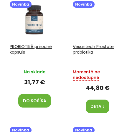
Novinka
Novinka
PROBIOTIKÁ prírodné
Vesantech Prostate
kapsule
probiotiká
Na sklade
Momentálne
nedostupné
31,77 €
44,80 €
DO KOŠÍKA
DETAIL
Novinka
Novinka