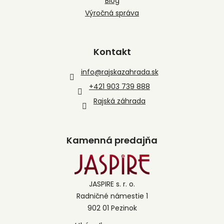
Blog
Výročná správa
Kontakt
info
@
rajskazahrada.sk
+421 903 739 888
Rajská záhrada
Kamenná predajňa
JASPIRE s. r. o.
Radničné námestie 1
902 01 Pezinok