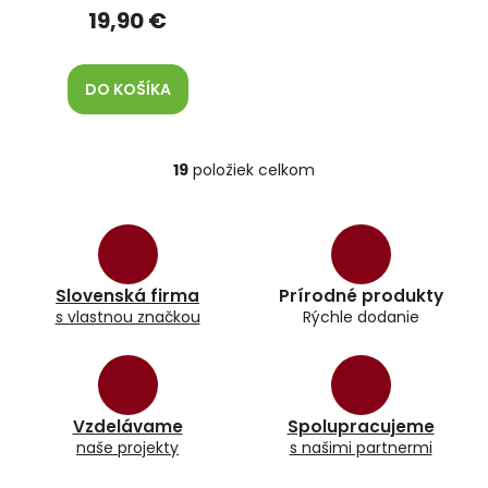
19,90 €
DO KOŠÍKA
19
položiek celkom
O
v
l
á
d
a
Slovenská firma
Prírodné produkty
c
s vlastnou značkou
Rýchle dodanie
i
e
p
r
v
k
Vzdelávame
Spolupracujeme
y
naše projekty
s našimi partnermi
v