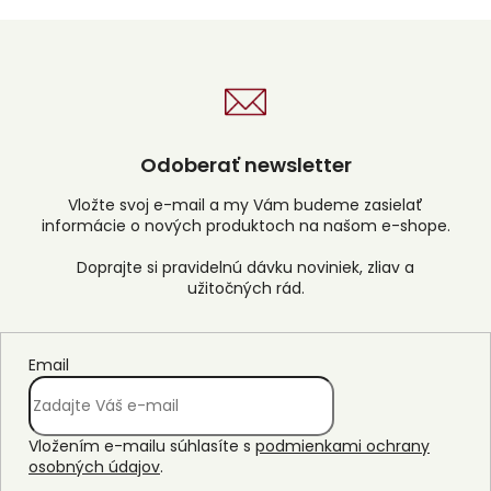
ý
p
i
s
u
Odoberať newsletter
Vložte svoj e-mail a my Vám budeme zasielať
informácie o nových produktoch na našom e-shope.
Email
Vložením e-mailu súhlasíte s
podmienkami ochrany
osobných údajov
.