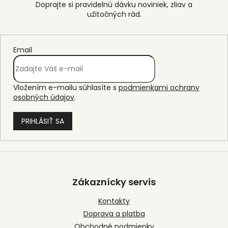
Email
Vložením e-mailu súhlasíte s
podmienkami ochrany
osobných údajov
.
PRIHLÁSIŤ SA
Z
á
p
Zákaznícky servis
ä
t
Kontakty
i
Doprava a platba
e
Obchodné podmienky