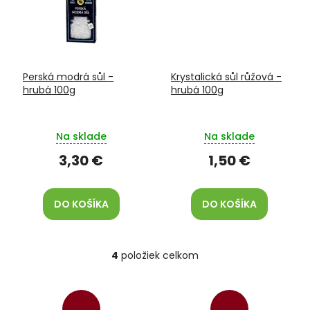
Perská modrá sůl -
Krystalická sůl růžová -
hrubá 100g
hrubá 100g
Na sklade
Na sklade
3,30 €
1,50 €
DO KOŠÍKA
DO KOŠÍKA
4
položiek celkom
O
v
l
á