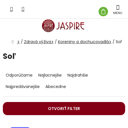
Prejsť
na
NÁKUP
obsah
KOŠÍK
Domov
/
Zdravá výživa
/
Koreniny a dochucovadlá
/
Soľ
Soľ
R
a
Odporúčame
Najlacnejšie
Najdrahšie
d
e
Najpredávanejšie
Abecedne
n
i
e
OTVORIŤ FILTER
p
r
V
o