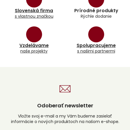
d
a
Slovenská firma
Prírodné produkty
c
s vlastnou značkou
Rýchle dodanie
i
e
p
r
v
k
Vzdelávame
Spolupracujeme
y
naše projekty
s našimi partnermi
v
ý
p
i
s
u
Odoberať newsletter
Vložte svoj e-mail a my Vám budeme zasielať
informácie o nových produktoch na našom e-shope.