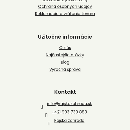
Ochrana osobných údajov
Reklamácia a vrátenie tovaru
Užitočné informácie
O nás
Najčastejšie otázky
Blog
Výročná správa
Kontakt
info
@
rajskazahrada.sk
+421 903 739 888
Rajská záhrada