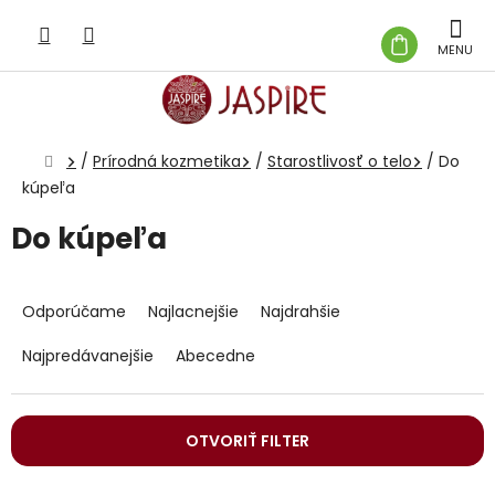
Prejsť
na
NÁKUP
obsah
KOŠÍK
Domov
/
Prírodná kozmetika
/
Starostlivosť o telo
/
Do
kúpeľa
Do kúpeľa
R
a
Odporúčame
Najlacnejšie
Najdrahšie
d
e
Najpredávanejšie
Abecedne
n
i
e
OTVORIŤ FILTER
p
r