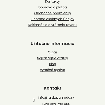
t
Kontakty
i
Doprava a platba
e
Obchodné podmienky
Ochrana osobných údajov
Reklamácia a vrátenie tovaru
Užitočné informácie
O nás
Najčastejšie otázky
Blog
Výročná správa
Kontakt
info
@
rajskazahrada.sk
+421 903 739 888