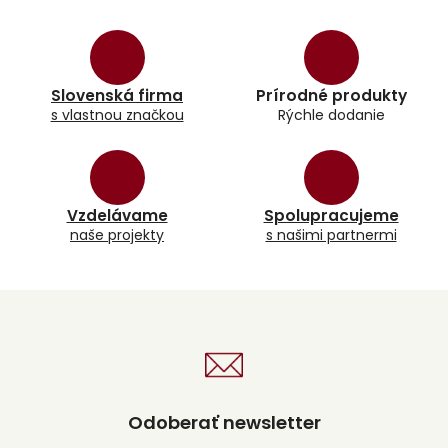
v
l
á
d
a
Slovenská firma
Prírodné produkty
c
s vlastnou značkou
Rýchle dodanie
i
e
p
r
v
k
Vzdelávame
Spolupracujeme
y
naše projekty
s našimi partnermi
v
ý
p
i
s
u
Odoberať newsletter