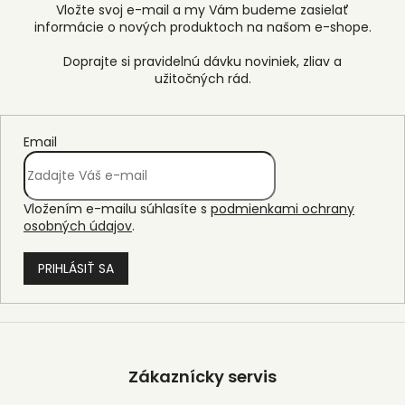
Vložte svoj e-mail a my Vám budeme zasielať
informácie o nových produktoch na našom e-shope.
Email
Vložením e-mailu súhlasíte s
podmienkami ochrany
osobných údajov
.
PRIHLÁSIŤ SA
Z
á
p
Zákaznícky servis
ä