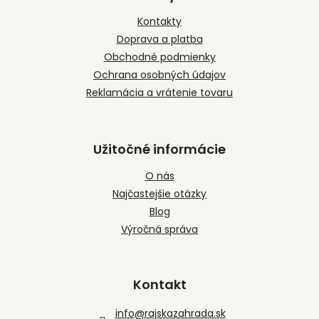
ä
t
Kontakty
i
Doprava a platba
e
Obchodné podmienky
Ochrana osobných údajov
Reklamácia a vrátenie tovaru
Užitočné informácie
O nás
Najčastejšie otázky
Blog
Výročná správa
Kontakt
info
@
rajskazahrada.sk