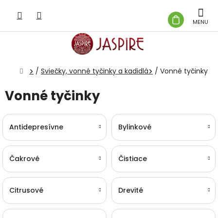
Prejsť
na
NÁKUP
obsah
KOŠÍK
Domov
/
Sviečky, vonné tyčinky a kadidlá
/
Vonné tyčinky
Vonné tyčinky
Antidepresívne
Bylinkové
Čakrové
Čistiace
Citrusové
Drevité