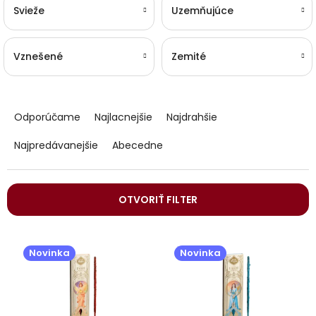
Svieže
Uzemňujúce
Vznešené
Zemité
R
a
Odporúčame
Najlacnejšie
Najdrahšie
d
e
Najpredávanejšie
Abecedne
n
i
e
OTVORIŤ FILTER
p
r
V
o
ý
d
Novinka
Novinka
p
u
i
k
s
t
p