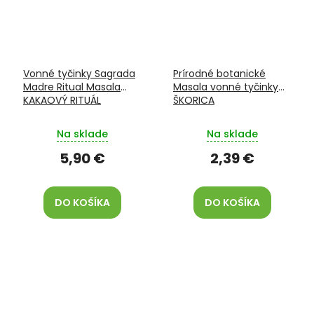
Vonné tyčinky Sagrada
Prírodné botanické
Madre Ritual Masala
Masala vonné tyčinky
KAKAOVÝ RITUÁL
ŠKORICA
Na sklade
Na sklade
5,90 €
2,39 €
DO KOŠÍKA
DO KOŠÍKA