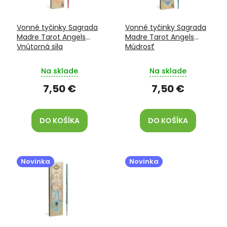
o
r
v
o
Vonné tyčinky Sagrada
Vonné tyčinky Sagrada
d
Madre Tarot Angels
Madre Tarot Angels
u
Vnútorná sila
Múdrosť
k
t
Na sklade
Na sklade
o
v
7,50 €
7,50 €
DO KOŠÍKA
DO KOŠÍKA
Novinka
Novinka