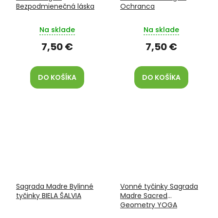
Bezpodmienečná láska
Ochranca
Na sklade
Na sklade
7,50 €
7,50 €
DO KOŠÍKA
DO KOŠÍKA
Sagrada Madre Bylinné
Vonné tyčinky Sagrada
tyčinky BIELA ŠALVIA
Madre Sacred
Geometry YOGA