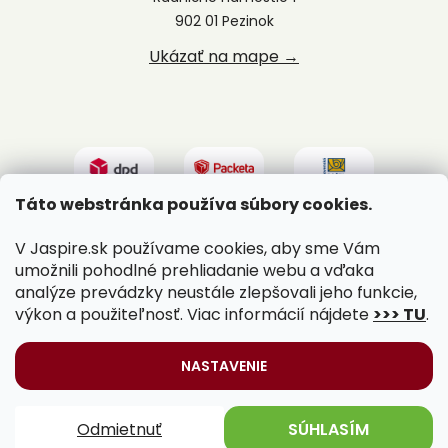
902 01 Pezinok
Ukázať na mape →
Táto webstránka používa súbory cookies.
V Jaspire.sk používame cookies, aby sme Vám
umožnili pohodlné prehliadanie webu a vďaka
analýze prevádzky neustále zlepšovali jeho funkcie,
výkon a použiteľnosť. Viac informácií nájdete
>>> TU
.
Vytvoril Shoptet
|
Upravil Balkys
NASTAVENIE
Copyright 2026
Jaspire.sk
. Všetky práva vyhradené.
Odmietnuť
SÚHLASÍM
Upraviť nastavenie cookies