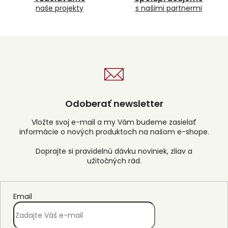
y
naše projekty
s našimi partnermi
v
ý
p
i
s
u
Odoberať newsletter
Vložte svoj e-mail a my Vám budeme zasielať
informácie o nových produktoch na našom e-shope.
Email