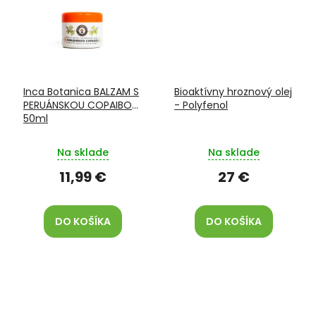
Inca Botanica BALZAM S
Bioaktívny hroznový olej
PERUÁNSKOU COPAIBOU
- Polyfenol
50ml
Na sklade
Na sklade
11,99 €
27 €
DO KOŠÍKA
DO KOŠÍKA