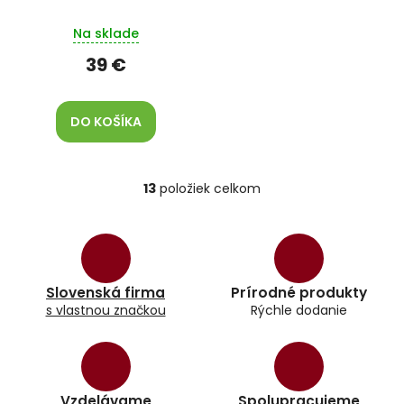
Na sklade
39 €
DO KOŠÍKA
13
položiek celkom
O
v
l
á
d
a
Slovenská firma
Prírodné produkty
c
s vlastnou značkou
Rýchle dodanie
i
e
p
r
v
k
Vzdelávame
Spolupracujeme