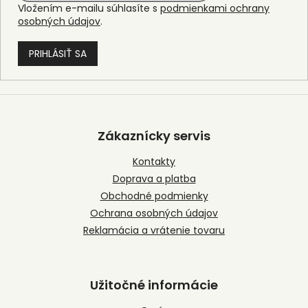
Vložením e-mailu súhlasíte s
podmienkami ochrany
osobných údajov
.
PRIHLÁSIŤ SA
Z
á
p
Zákaznícky servis
ä
t
Kontakty
i
Doprava a platba
e
Obchodné podmienky
Ochrana osobných údajov
Reklamácia a vrátenie tovaru
Užitočné informácie