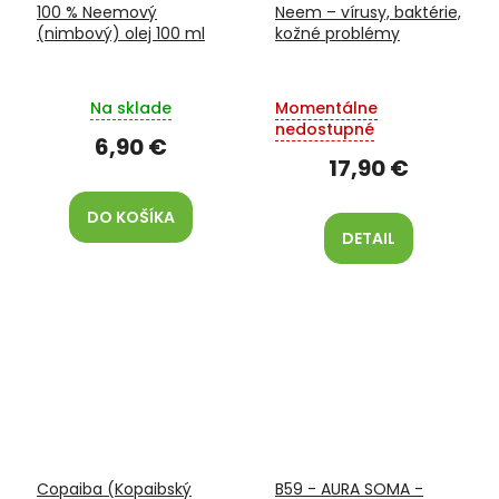
100 % Neemový
Neem – vírusy, baktérie,
(nimbový) olej 100 ml
kožné problémy
Na sklade
Momentálne
nedostupné
6,90 €
17,90 €
DO KOŠÍKA
DETAIL
Copaiba (Kopaibský
B59 - AURA SOMA -