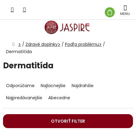
Prejsť
na
NÁKUP
obsah
KOŠÍK
Domov
/
Zdravé doplnky
/
Podľa problému
/
Dermatitída
Dermatitída
R
a
Odporúčame
Najlacnejšie
Najdrahšie
d
e
Najpredávanejšie
Abecedne
n
i
e
OTVORIŤ FILTER
p
r