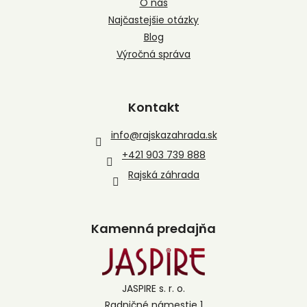
O nás
Najčastejšie otázky
Blog
Výročná správa
Kontakt
info
@
rajskazahrada.sk
+421 903 739 888
Rajská záhrada
Kamenná predajňa
JASPIRE s. r. o.
Radničné námestie 1