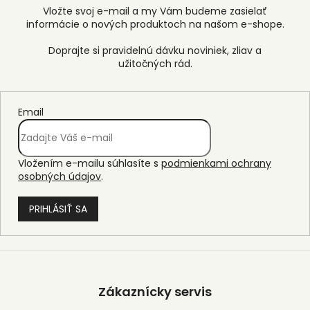
Vložte svoj e-mail a my Vám budeme zasielať
informácie o nových produktoch na našom e-shope.
Email
Vložením e-mailu súhlasíte s
podmienkami ochrany
osobných údajov
.
PRIHLÁSIŤ SA
Z
á
p
Zákaznícky servis
ä