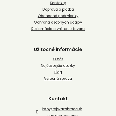
t
Kontakty
i
Doprava a platba
e
Obchodné podmienky
Ochrana osobných údajov
Reklamácia a vrátenie tovaru
Užitočné informácie
O nás
Najčastejšie otázky
Blog
Výročná správa
Kontakt
info
@
rajskazahrada.sk