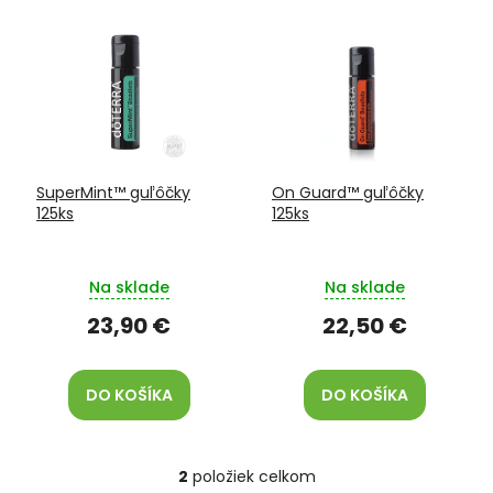
V
o
ý
d
p
u
i
k
s
t
p
o
r
v
o
SuperMint™ guľôčky
On Guard™ guľôčky
d
125ks
125ks
u
k
t
Na sklade
Na sklade
o
v
23,90 €
22,50 €
DO KOŠÍKA
DO KOŠÍKA
2
položiek celkom
O