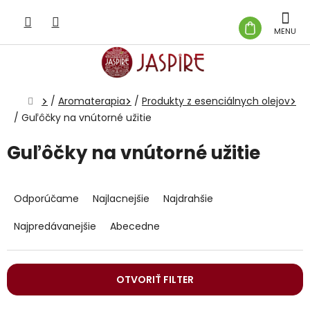
Prejsť
na
NÁKUP
obsah
KOŠÍK
Domov
/
Aromaterapia
/
Produkty z esenciálnych olejov
/
Guľôčky na vnútorné užitie
Guľôčky na vnútorné užitie
R
a
Odporúčame
Najlacnejšie
Najdrahšie
d
e
Najpredávanejšie
Abecedne
n
i
e
OTVORIŤ FILTER
p
r