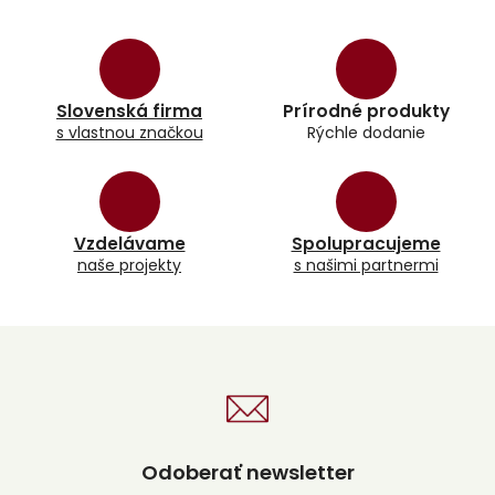
v
l
á
d
a
Slovenská firma
Prírodné produkty
c
s vlastnou značkou
Rýchle dodanie
i
e
p
r
v
k
Vzdelávame
Spolupracujeme
y
naše projekty
s našimi partnermi
v
ý
p
i
s
u
Odoberať newsletter