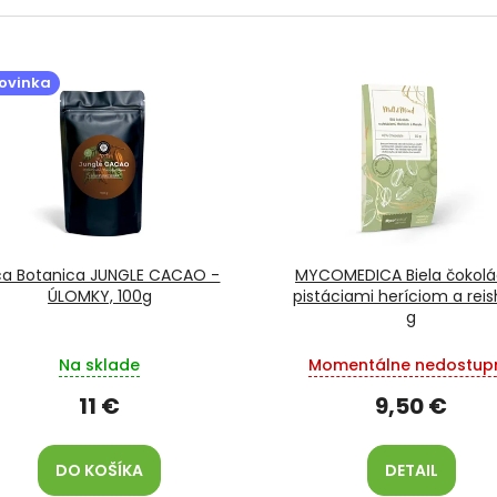
ovinka
ca Botanica JUNGLE CACAO -
MYCOMEDICA Biela čokolá
ÚLOMKY, 100g
pistáciami heríciom a reis
g
Na sklade
Momentálne nedostup
11 €
9,50 €
DO KOŠÍKA
DETAIL