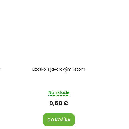
g
Lízatko s javorovým listom
Na sklade
0,60 €
DO KOŠÍKA