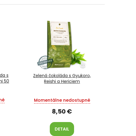
da s
Zelená čokoláda s Gyukoro,
hi 50
Reishi a Hericiem
né
Momentálne nedostupné
8,50 €
DETAIL