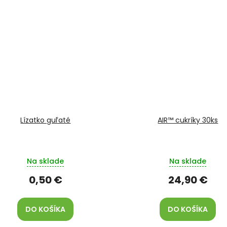
Lízatko guľaté
AIR™ cukríky 30ks
Na sklade
Na sklade
0,50 €
24,90 €
DO KOŠÍKA
DO KOŠÍKA