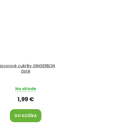
ázvorové cukríky GINGERBON
čisté
Na sklade
1,99 €
DO KOŠÍKA