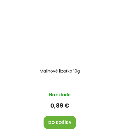
Malinové lízatko 10g
Na sklade
0,89 €
DO KOŠÍKA