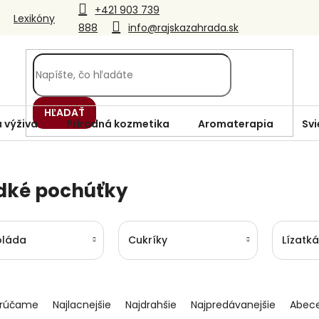
+421 903 739
Lexikóny
888
info@rajskazahrada.sk
HĽADAŤ
 výživa
Prírodná kozmetika
Aromaterapia
Svi
dké pochúťky
oláda
Cukríky
Lízatká
rúčame
Najlacnejšie
Najdrahšie
Najpredávanejšie
Abec