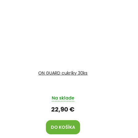
ON GUARD cukríky 30ks
Na sklade
22,90 €
DO KOŠÍKA