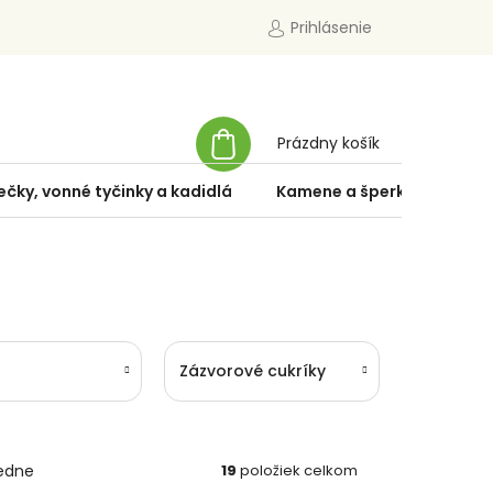
Prihlásenie
NÁKUPNÝ
Prázdny košík
KOŠÍK
ečky, vonné tyčinky a kadidlá
Kamene a šperky
Špe
Zázvorové cukríky
edne
19
položiek celkom