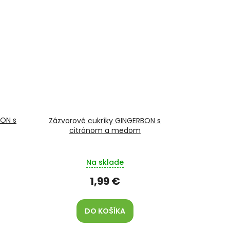
BON s
Zázvorové cukríky GINGERBON s
citrónom a medom
Na sklade
1,99 €
DO KOŠÍKA