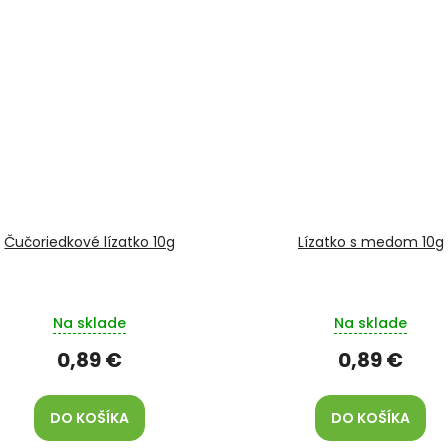
Čučoriedkové lízatko 10g
Lízatko s medom 10g
Na sklade
Na sklade
0,89 €
0,89 €
DO KOŠÍKA
DO KOŠÍKA