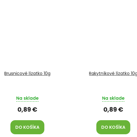
Brusnicové lízatko 10g
Rakytníkové lízatko 10
Na sklade
Na sklade
0,89 €
0,89 €
DO KOŠÍKA
DO KOŠÍKA