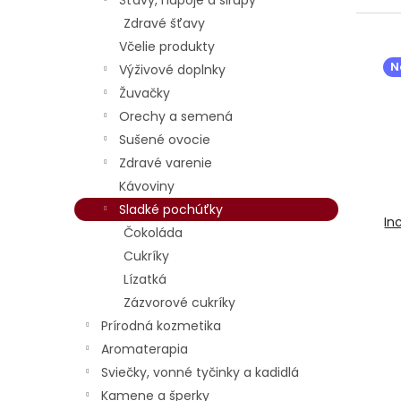
Šťavy, nápoje a sirupy
e
Zdravé šťavy
n
V
Včelie produkty
i
ý
N
Výživové doplnky
e
p
Žuvačky
p
i
r
s
Orechy a semená
o
p
Sušené ovocie
d
r
Zdravé varenie
u
o
Kávoviny
k
d
Sladké pochúťky
t
u
In
o
k
Čokoláda
v
t
Cukríky
o
Lízatká
v
Zázvorové cukríky
Prírodná kozmetika
Aromaterapia
Sviečky, vonné tyčinky a kadidlá
Kamene a šperky