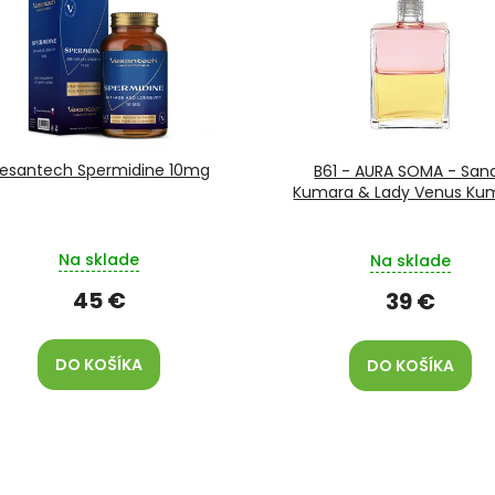
esantech Spermidine 10mg
B61 - AURA SOMA - San
Kumara & Lady Venus Ku
Na sklade
Na sklade
45 €
39 €
DO KOŠÍKA
DO KOŠÍKA
O
v