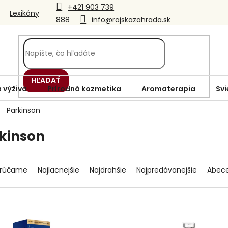
+421 903 739
Lexikóny
888
info@rajskazahrada.sk
HĽADAŤ
 výživa
Prírodná kozmetika
Aromaterapia
Svi
Parkinson
kinson
rúčame
Najlacnejšie
Najdrahšie
Najpredávanejšie
Abec