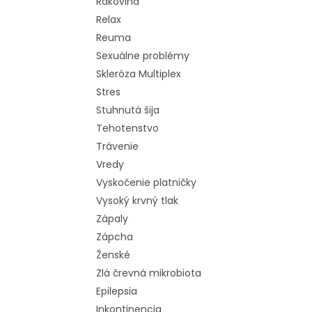
Rakovina
Relax
Reuma
Sexuálne problémy
Skleróza Multiplex
Stres
Stuhnutá šija
Tehotenstvo
Trávenie
Vredy
Vyskočenie platničky
Vysoký krvný tlak
Zápaly
Zápcha
Ženské
Zlá črevná mikrobiota
Epilepsia
Inkontinencia