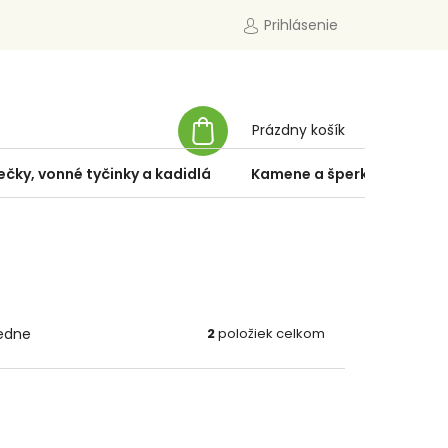
Prihlásenie
NÁKUPNÝ
Prázdny košík
KOŠÍK
ečky, vonné tyčinky a kadidlá
Kamene a šperky
Špe
edne
2
položiek celkom