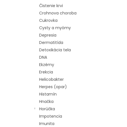
Čistenie krvi
Crohnova choroba
Cukrovka
Cysty a myómy
Depresia
Dermatitída
Detoxikácia tela
DNA
Ekzémy
Erekcia
Helicobakter
Herpes (opar)
Histamín
Hnačka
Horúčka
Impotencia
Imunita