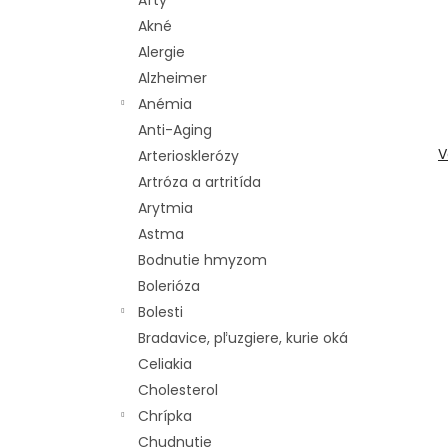
Afty
p
i
Akné
r
s
Alergie
o
p
d
r
Alzheimer
u
o
Anémia
k
d
Anti-Aging
t
u
V
Arteriosklerózy
o
k
Artróza a artritída
v
t
Arytmia
o
v
Astma
Bodnutie hmyzom
Bolerióza
Bolesti
Bradavice, pľuzgiere, kurie oká
Celiakia
Cholesterol
Chrípka
Chudnutie