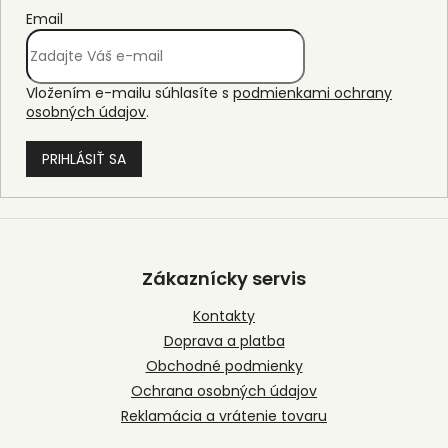
Email
Vložením e-mailu súhlasíte s
podmienkami ochrany
osobných údajov
.
PRIHLÁSIŤ SA
Z
á
p
Zákaznícky servis
ä
t
Kontakty
i
Doprava a platba
e
Obchodné podmienky
Ochrana osobných údajov
Reklamácia a vrátenie tovaru