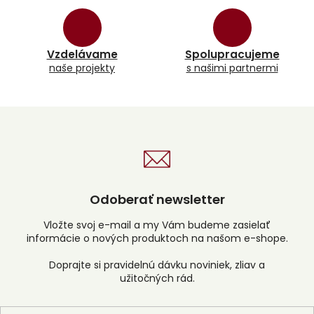
e
p
r
v
k
Vzdelávame
Spolupracujeme
y
naše projekty
s našimi partnermi
v
ý
p
i
s
u
Odoberať newsletter
Vložte svoj e-mail a my Vám budeme zasielať
informácie o nových produktoch na našom e-shope.