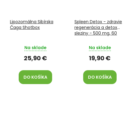
Lipozomálna Sibírska
Spleen Detox - zdravie
Čaga Shotbox
regenerácia a detox
sleziny - 500 mg, 60
kapsúl
Na sklade
Na sklade
25,90 €
19,90 €
DO KOŠÍKA
DO KOŠÍKA