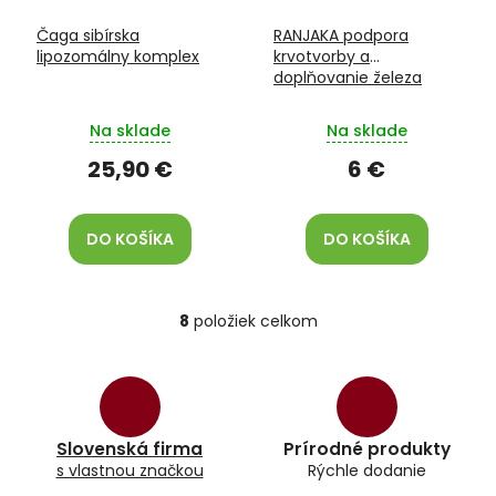
Čaga sibírska
RANJAKA podpora
lipozomálny komplex
krvotvorby a
doplňovanie železa
Na sklade
Na sklade
25,90 €
6 €
DO KOŠÍKA
DO KOŠÍKA
8
položiek celkom
O
v
l
á
d
a
Slovenská firma
Prírodné produkty
c
s vlastnou značkou
Rýchle dodanie
i