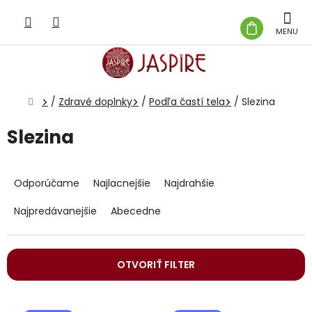
Prejsť
na
NÁKUP
obsah
KOŠÍK
Domov
/
Zdravé doplnky
/
Podľa častí tela
/
Slezina
Slezina
R
a
Odporúčame
Najlacnejšie
Najdrahšie
d
e
Najpredávanejšie
Abecedne
n
i
e
OTVORIŤ FILTER
p
r
V
o