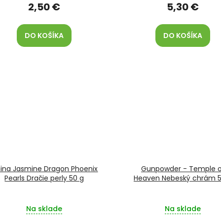
2,50 €
5,30 €
DO KOŠÍKA
DO KOŠÍKA
ina Jasmine Dragon Phoenix
Gunpowder - Temple o
Pearls Dračie perly 50 g
Heaven Nebeský chrám 5
Na sklade
Na sklade