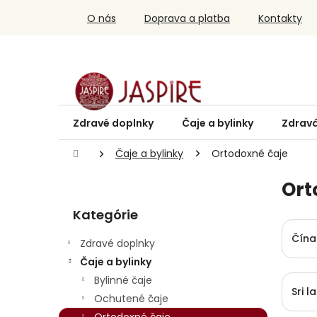
Prejsť
O nás
Doprava a platba
Kontakty
na
obsah
Zdravé doplnky
Čaje a bylinky
Zdravá
Domov
Čaje a bylinky
Ortodoxné čaje
B
Ort
o
Preskočiť
č
Kategórie
kategórie
n
ý
Čína
Zdravé doplnky
p
Čaje a bylinky
a
Bylinné čaje
n
Sri l
e
Ochutené čaje
l