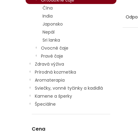
Ortodoxné čaje
Čína
R
a
India
Odpo
d
Japonsko
e
Nepál
n
V
Sri lanka
i
ý
Ovocné čaje
e
p
p
i
Pravé čaje
r
s
Zdravá výživa
o
p
Prírodná kozmetika
d
r
Aromaterapia
u
o
Sviečky, vonné tyčinky a kadidlá
k
d
Kamene a šperky
t
u
o
k
Špeciálne
v
t
o
v
Cena