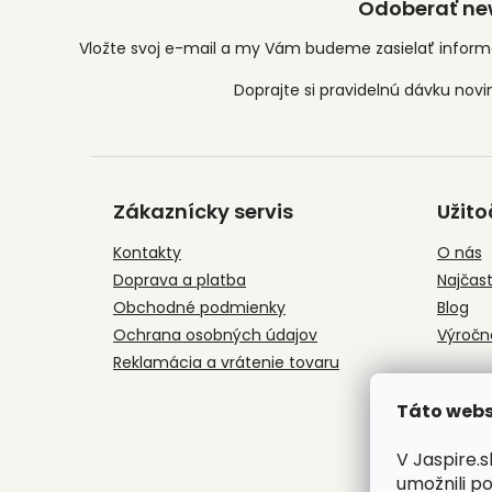
Odoberať new
Vložte svoj e-mail a my Vám budeme zasielať infor
Z
á
Zákaznícky servis
Užito
p
ä
Kontakty
O nás
t
Doprava a platba
Najčast
i
e
Obchodné podmienky
Blog
Ochrana osobných údajov
Výročn
Reklamácia a vrátenie tovaru
Táto webs
V Jaspire.
umožnili p