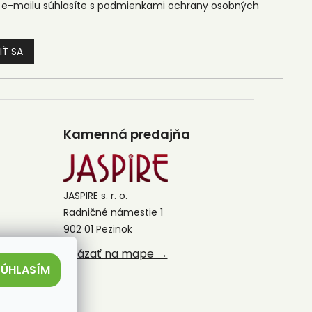
e-mailu súhlasíte s
podmienkami ochrany osobných
IŤ SA
Kamenná predajňa
JASPIRE s. r. o.
Radničné námestie 1
902 01 Pezinok
Ukázať na mape →
SÚHLASÍM