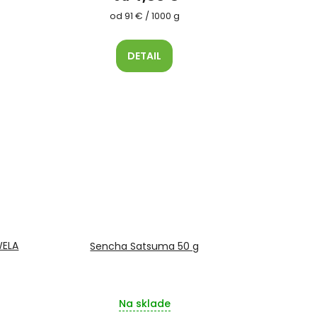
Jednotková
od 91 € / 1000 g
cena:
DETAIL
WELA
Sencha Satsuma 50 g
Na sklade