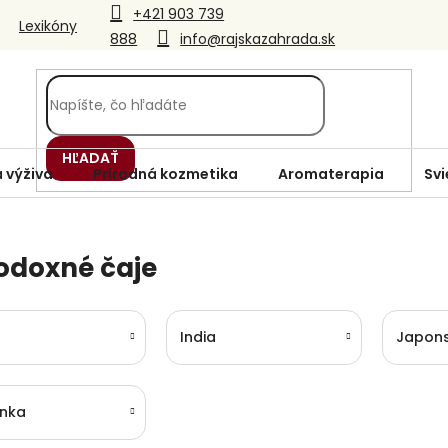
+421 903 739
Lexikóny
888
info@rajskazahrada.sk
HĽADAŤ
 výživa
Prírodná kozmetika
Aromaterapia
Svi
odoxné čaje
India
Japon
anka