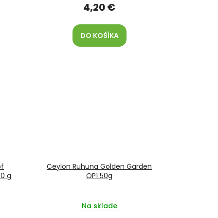
4,20 €
DO KOŠÍKA
f
Ceylon Ruhuna Golden Garden
0 g
OP1 50g
Na sklade