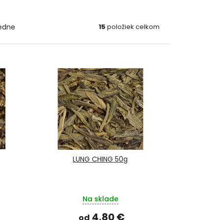
edne
15
položiek celkom
LUNG CHING 50g
Na sklade
4,80 €
od