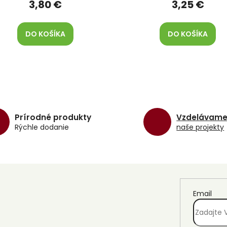
3,80 €
3,25 €
DO KOŠÍKA
DO KOŠÍKA
O
v
l
á
d
Prírodné produkty
Vzdelávam
a
Rýchle dodanie
naše projekty
c
i
e
p
r
v
k
Email
y
v
ý