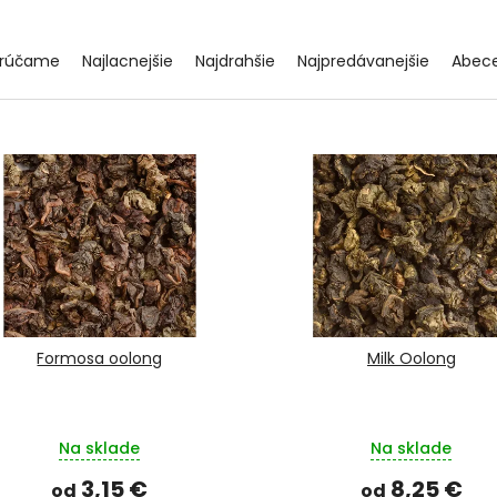
rúčame
Najlacnejšie
Najdrahšie
Najpredávanejšie
Abec
Formosa oolong
Milk Oolong
Na sklade
Na sklade
3,15 €
8,25 €
od
od