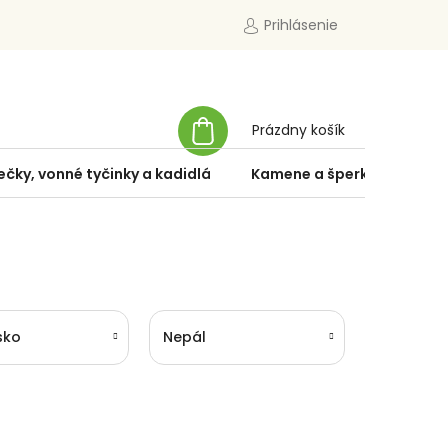
Prihlásenie
NÁKUPNÝ
Prázdny košík
KOŠÍK
ečky, vonné tyčinky a kadidlá
Kamene a šperky
Špe
sko
Nepál