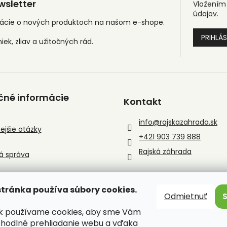
p
sletter
Vložením 
i
údajov
.
s
mácie o nových produktoch na našom e-shope.
u
PRIHLÁS
čné informácie
Kontakt
info
@
rajskazahrada.sk
ejšie otázky
+421 903 739 888
Rajská záhrada
á správa
tránka používa súbory cookies.
Odmietnuť
sk používame cookies, aby sme Vám
ohodlné prehliadanie webu a vďaka