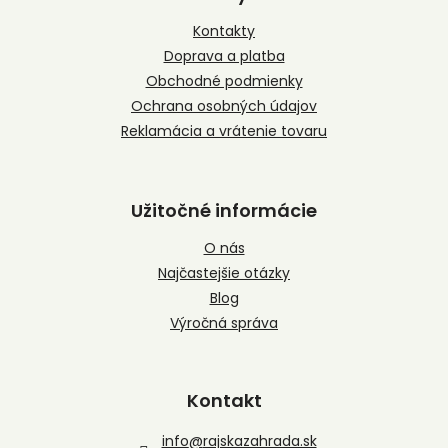
ä
t
Kontakty
i
Doprava a platba
e
Obchodné podmienky
Ochrana osobných údajov
Reklamácia a vrátenie tovaru
Užitočné informácie
O nás
Najčastejšie otázky
Blog
Výročná správa
Kontakt
info
@
rajskazahrada.sk