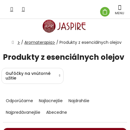
Prejsť
na
NÁKUP
obsah
KOŠÍK
Domov
/
Aromaterapia
/
Produkty z esenciálnych olejov
Produkty z esenciálnych olejov
Guľôčky na vnútorné
užitie
R
a
Odporúčame
Najlacnejšie
Najdrahšie
d
e
Najpredávanejšie
Abecedne
n
i