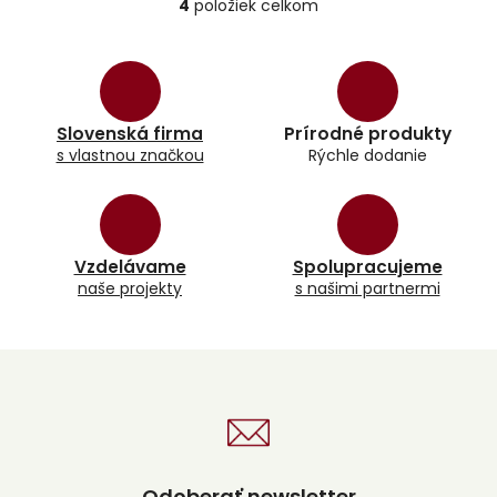
4
položiek celkom
O
v
l
á
d
a
Slovenská firma
Prírodné produkty
c
s vlastnou značkou
Rýchle dodanie
i
e
p
r
v
k
Vzdelávame
Spolupracujeme
y
naše projekty
s našimi partnermi
v
ý
p
i
s
u
Odoberať newsletter