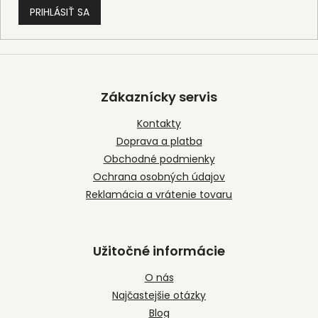
PRIHLÁSIŤ SA
Z
á
p
Zákaznícky servis
ä
t
Kontakty
i
Doprava a platba
e
Obchodné podmienky
Ochrana osobných údajov
Reklamácia a vrátenie tovaru
Užitočné informácie
O nás
Najčastejšie otázky
Blog