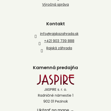
Výročná správa
Kontakt
info
@
rajskazahrada.sk
+421 903 739 888
Rajská záhrada
Kamenná predajňa
JASPIRE s. r. o.
Radničné námestie 1
902 01 Pezinok
Ukázať na mape →