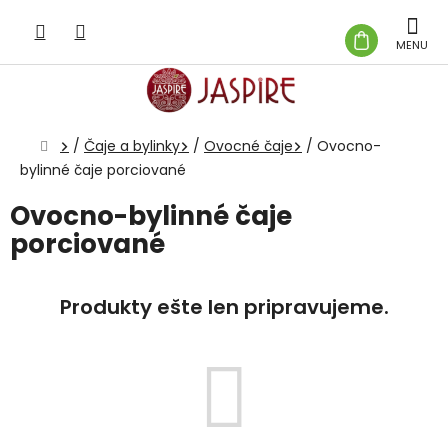
Prejsť
na
NÁKUP
obsah
KOŠÍK
Domov
/
Čaje a bylinky
/
Ovocné čaje
/
Ovocno-
bylinné čaje porciované
Ovocno-bylinné čaje
porciované
Produkty ešte len pripravujeme.