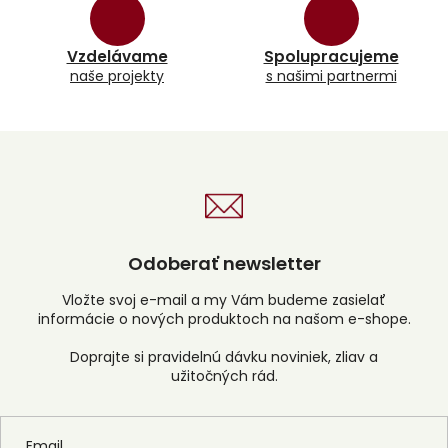
p
r
v
k
Vzdelávame
Spolupracujeme
y
naše projekty
s našimi partnermi
v
ý
p
i
s
u
Odoberať newsletter
Vložte svoj e-mail a my Vám budeme zasielať
informácie o nových produktoch na našom e-shope.
Email