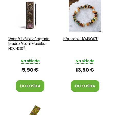
ý
d
p
u
i
k
s
t
p
o
r
v
o
Vonné tyčinky Sagrada
Náramok HOJNOSŤ
d
Madre Ritual Masala
u
HOJNOSŤ
k
t
Na sklade
Na sklade
o
v
5,90 €
13,90 €
DO KOŠÍKA
DO KOŠÍKA