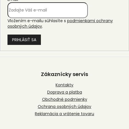
Vložením e-mailu súhlasíte s
podmienkami ochrany
osobných údajov
.
PRIHLÁSIŤ SA
Z
á
p
Zákaznícky servis
ä
t
Kontakty
i
Doprava a platba
e
Obchodné podmienky
Ochrana osobných údajov
Reklamácia a vrátenie tovaru