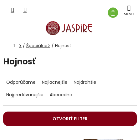
Prejsť
na
NÁKUP
obsah
KOŠÍK
Domov
/
Špeciálne
/
Hojnosť
Hojnosť
R
a
Odporúčame
Najlacnejšie
Najdrahšie
d
e
Najpredávanejšie
Abecedne
n
i
e
OTVORIŤ FILTER
p
r
V
o