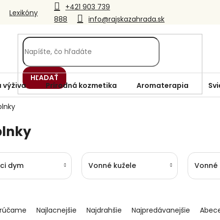
+421 903 739
Lexikóny
888
info@rajskazahrada.sk
HĽADAŤ
 výživa
Prírodná kozmetika
Aromaterapia
Svi
lnky
lnky
ci dym
Vonné kužele
Vonné 
rúčame
Najlacnejšie
Najdrahšie
Najpredávanejšie
Abec