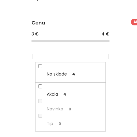
A
Cena
3
€
4
€
Na sklade
4
Akcia
4
Novinka
0
Tip
0