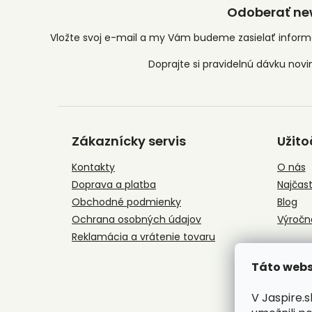
Odoberať new
Vložte svoj e-mail a my Vám budeme zasielať infor
Z
á
Zákaznícky servis
Užito
p
ä
Kontakty
O nás
t
Doprava a platba
Najčast
i
e
Obchodné podmienky
Blog
Ochrana osobných údajov
Výročn
Reklamácia a vrátenie tovaru
Táto webs
V Jaspire.