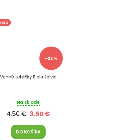
kcia
–22 %
Vonné tehličky Biela šalvia
Na sklade
4,50 €
3,50 €
DO KOŠÍKA