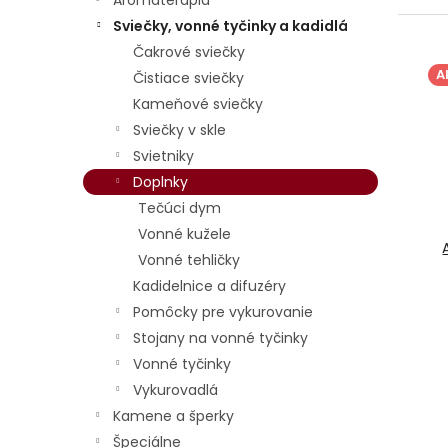
Aromaterapia
e
Sviečky, vonné tyčinky a kadidlá
n
V
Čakrové sviečky
i
ý
A
Čistiace sviečky
e
p
Kameňové sviečky
p
i
r
s
Sviečky v skle
o
p
Svietniky
d
r
Doplnky
u
o
Tečúci dym
k
d
Vonné kužele
t
u
o
k
Vonné tehličky
v
t
Kadidelnice a difuzéry
o
Pomôcky pre vykurovanie
v
Stojany na vonné tyčinky
Vonné tyčinky
Vykurovadlá
Kamene a šperky
Špeciálne