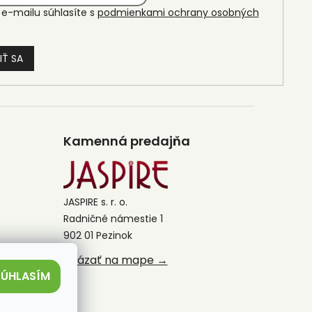
e-mailu súhlasíte s
podmienkami ochrany osobných
IŤ SA
Kamenná predajňa
JASPIRE s. r. o.
Radničné námestie 1
902 01 Pezinok
Ukázať na mape →
SÚHLASÍM