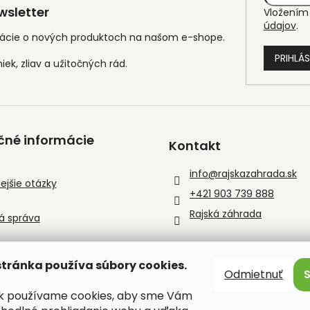
sletter
Vložením 
údajov
.
mácie o nových produktoch na našom e-shope.
PRIHLÁS
čné informácie
Kontakt
info
@
rajskazahrada.sk
ejšie otázky
+421 903 739 888
Rajská záhrada
á správa
tránka používa súbory cookies.
Odmietnuť
sk používame cookies, aby sme Vám