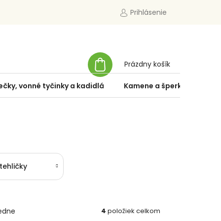
Prihlásenie
NÁKUPNÝ
Prázdny košík
KOŠÍK
ečky, vonné tyčinky a kadidlá
Kamene a šperky
Špe
tehličky
edne
4
položiek celkom