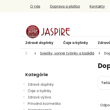
Prejsť
O nás
Doprava a platba
Kontakty
na
obsah
Zdravé doplnky
Čaje a bylinky
Zdravá
Domov
Sviečky, vonné tyčinky a kadidlá
Dop
B
Dop
o
Preskočiť
č
Kategórie
kategórie
n
ý
Tečú
Zdravé doplnky
p
Čaje a bylinky
a
Zdravá výživa
n
R
e
a
Prírodná kozmetika
Odpo
l
d