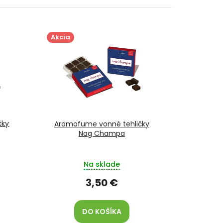
Akcia
čky
Aromafume vonné tehličky
Nag Champa
Na sklade
3,50 €
DO KOŠÍKA