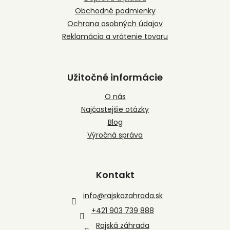
e
Obchodné podmienky
Ochrana osobných údajov
Reklamácia a vrátenie tovaru
Užitočné informácie
O nás
Najčastejšie otázky
Blog
Výročná správa
Kontakt
info
@
rajskazahrada.sk
+421 903 739 888
Rajská záhrada