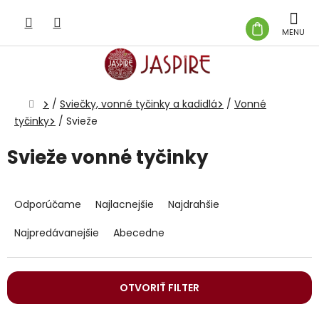
Prejsť
na
NÁKUP
obsah
KOŠÍK
Domov
/
Sviečky, vonné tyčinky a kadidlá
/
Vonné
tyčinky
/
Svieže
Svieže vonné tyčinky
R
a
Odporúčame
Najlacnejšie
Najdrahšie
d
e
Najpredávanejšie
Abecedne
n
i
e
OTVORIŤ FILTER
p
r