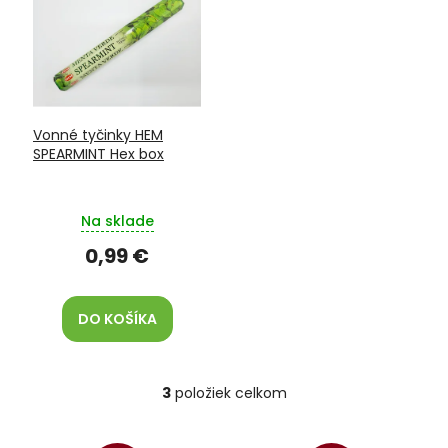
Vonné tyčinky HEM
SPEARMINT Hex box
Na sklade
0,99 €
DO KOŠÍKA
3
položiek celkom
O
v
l