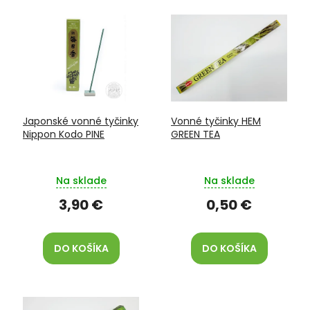
V
o
ý
d
p
u
i
k
s
t
p
o
r
v
o
Japonské vonné tyčinky
Vonné tyčinky HEM
d
Nippon Kodo PINE
GREEN TEA
u
k
t
Na sklade
Na sklade
o
v
3,90 €
0,50 €
DO KOŠÍKA
DO KOŠÍKA