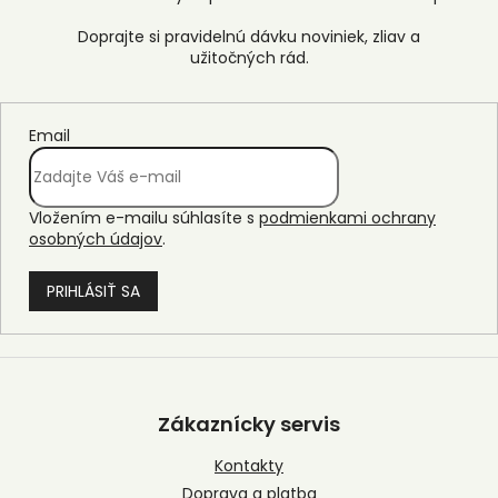
Email
Vložením e-mailu súhlasíte s
podmienkami ochrany
osobných údajov
.
PRIHLÁSIŤ SA
Z
á
p
Zákaznícky servis
ä
t
Kontakty
i
Doprava a platba