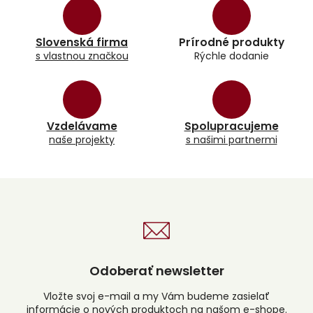
á
d
a
Slovenská firma
Prírodné produkty
c
s vlastnou značkou
Rýchle dodanie
i
e
p
r
v
k
Vzdelávame
Spolupracujeme
y
naše projekty
s našimi partnermi
v
ý
p
i
s
u
Odoberať newsletter
Vložte svoj e-mail a my Vám budeme zasielať
informácie o nových produktoch na našom e-shope.