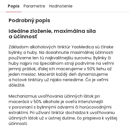
Popis
Parametre
Hodnotenie
Podrobný popis
Ideálne zloženie, maximálna sila
a účinnosť
Základom alkoholových tinktúr YaoMedica sú čínske
bylinky a huby. Na dosiahnutie maximálnej účinnosti
používame len tú najkvalitnejšiu surovinu. Bylinky či
huby najprv na špeciálnom stroji podrvíme na veľmi
jemný prášok, ďalej ich macerujeme v 50% liehu až
jeden mesiac. Macerát každý deň dynamizujeme
a hotové tinktúry už nijako neriedime. Čo je veľmi
dôležité.
Mechanizmus uvoľňovania účinných látok pri
macerácii v 50% alkohole je oveľa intenzívnejší
v porovnaní s bylinnými odvarmi či horúcovodnými
extraktmi. Pri užívaní tinktúr dochádza k uvoľňovaniu
účinných látok už v ústnej dutine, čo prispieva k vyššej
účinnosti.