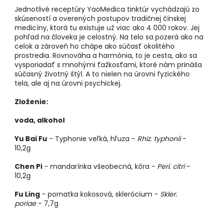
Jednotlivé receptúry YaoMedica tinktúr vychádzajú zo
skúseností a overených postupov tradičnej čínskej
medicíny, ktorá tu existuje už viac ako 4 000 rokov. Jej
pohľad na človeka je celostný. Na telo sa pozerá ako na
celok a zároveň ho chápe ako súčasť okolitého
prostredia. Rovnováha a harmónia, to je cesta, ako sa
vysporiadať s mnohými ťažkosťami, ktoré nám prináša
súčasný životný štýl. A to nielen na úrovni fyzického
tela, ale aj na úrovni psychickej.
Zloženie:
voda, alkohol
Yu Bai Fu
- Typhonie veľká, hľuza -
Rhiz. typhonii
-
10,2g
Chen Pi
- mandarínka všeobecná, kôra -
Peri. citri
-
10,2g
Fu Ling
- pornatka kokosová, sklerócium -
Skler.
poriae
- 7,7g