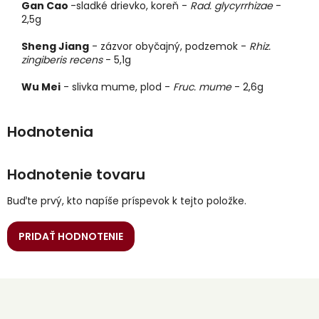
Gan Cao
-sladké drievko, koreň -
Rad. glycyrrhizae
-
2,5g
Sheng Jiang
- zázvor obyčajný, podzemok -
Rhiz.
zingiberis recens
- 5,1g
Wu Mei
- slivka mume, plod -
Fruc. mume
- 2,6g
Hodnotenie tovaru
Buďte prvý, kto napíše príspevok k tejto položke.
PRIDAŤ HODNOTENIE