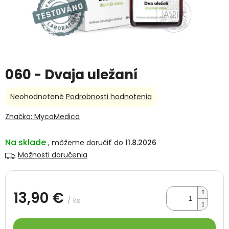
060 - Dvaja uležaní
Priemerné
Neohodnotené
Podrobnosti hodnotenia
hodnotenie
produktu
Značka:
MycoMedica
je
0,0
Na sklade
11.8.2026
z
5
Možnosti doručenia
hviezdičiek.
13,90 €
/ ks
Jednotková
cena: