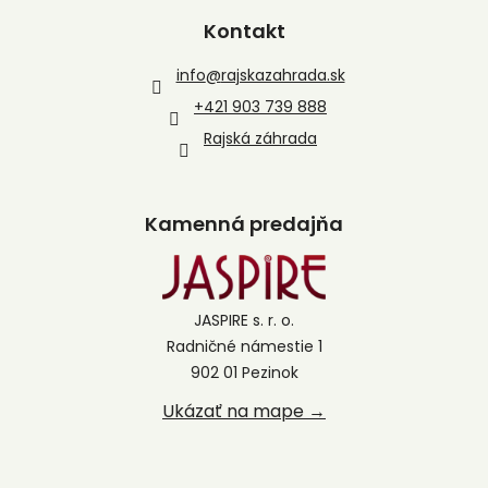
Kontakt
info
@
rajskazahrada.sk
+421 903 739 888
Rajská záhrada
Kamenná predajňa
JASPIRE s. r. o.
Radničné námestie 1
902 01 Pezinok
Ukázať na mape →