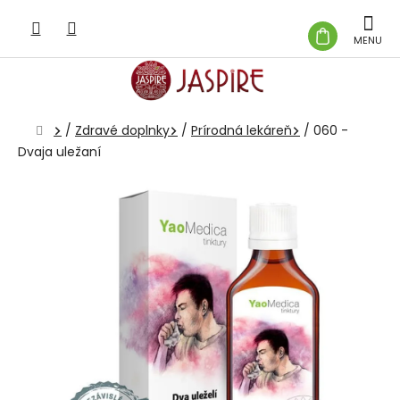
Prejsť
na
NÁKUP
obsah
KOŠÍK
Domov
/
Zdravé doplnky
/
Prírodná lekáreň
/
060 -
Dvaja uležaní