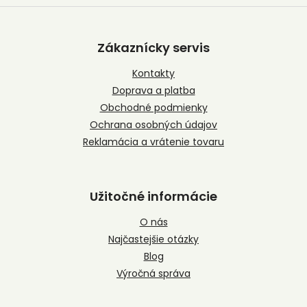
Z
á
p
Zákaznícky servis
ä
t
Kontakty
i
Doprava a platba
e
Obchodné podmienky
Ochrana osobných údajov
Reklamácia a vrátenie tovaru
Užitočné informácie
O nás
Najčastejšie otázky
Blog
Výročná správa