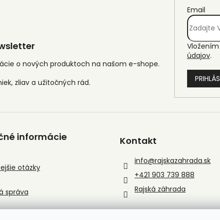
Email
sletter
Vložením 
údajov
.
mácie o nových produktoch na našom e-shope.
PRIHLÁS
čné informácie
Kontakt
info
@
rajskazahrada.sk
ejšie otázky
+421 903 739 888
Rajská záhrada
á správa