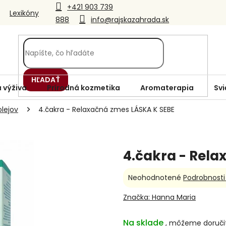
+421 903 739
Lexikóny
888
info@rajskazahrada.sk
HĽADAŤ
 výživa
Prírodná kozmetika
Aromaterapia
Svi
lejov
4.čakra - Relaxačná zmes LÁSKA K SEBE
4.čakra - Rela
Priemerné
Neohodnotené
Podrobnosti
hodnotenie
produktu
Značka:
Hanna Maria
je
0,0
Na sklade
z