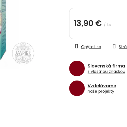
5
hviezdičiek.
13,90 €
/ ks
Jednotková
cena:
Opýtať sa
Strá
Slovenská firma
s vlastnou značkou
Vzdelávame
naše projekty