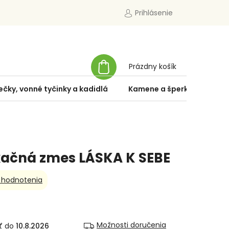
Prihlásenie
NÁKUPNÝ
Prázdny košík
KOŠÍK
ečky, vonné tyčinky a kadidlá
Kamene a šperky
Špe
xačná zmes LÁSKA K SEBE
 hodnotenia
Možnosti doručenia
10.8.2026