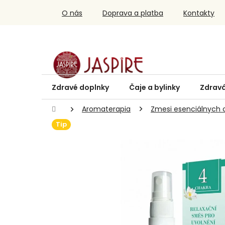
Prejsť
O nás
Doprava a platba
Kontakty
na
obsah
Zdravé doplnky
Čaje a bylinky
Zdravá
Domov
Aromaterapia
Zmesi esenciálnych o
Tip