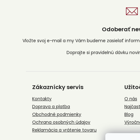
Odoberať new
Vložte svoj e-mail a my Vám budeme zasielať infor
Z
á
Zákaznícky servis
Užito
p
ä
Kontakty
O nás
t
Doprava a platba
Najčast
i
e
Obchodné podmienky
Blog
Ochrana osobných údajov
Výročn
Reklamácia a vrátenie tovaru