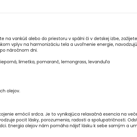
na vankúš alebo do priestoru v spálni či v detskej izbe, zažijet
nkom vplyv na harmonizáciu tela a uvoľnenie energie, navodzujú
ú po náročnom dni.
 pieporná, limetka, pomaranč, lemongrass, levanduľa
ch olejov.
jenie emócií srdca. Je to vynikajúca relaxačná esencia na več
odzuje pocit lásky, porozumenia, radosti a spolupatričnosti. Od
srdci. Energia olejov nám pomáha nájsť lásku k sebe samým a um