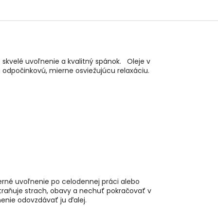
e skvelé uvoľnenie a kvalitný spánok. Oleje v
 odpočinkovú, mierne osviežujúcu relaxáciu.
erné uvoľnenie po celodennej práci alebo
straňuje strach, obavy a nechuť pokračovať v
enie odovzdávať ju ďalej.