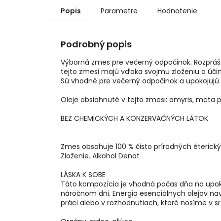
Popis
Parametre
Hodnotenie
Podrobný popis
Výborná zmes pre večerný odpočinok. Rozprášte 
tejto zmesi majú vďaka svojmu zloženiu a úči
Sú vhodné pre večerný odpočinok a upokojuj
Oleje obsiahnuté v tejto zmesi: amyris, mäta
BEZ CHEMICKÝCH A KONZERVAČNÝCH LÁTOK
Zmes obsahuje 100 % čisto prírodných éterický
Zloženie. Alkohol Denat
LÁSKA K SOBE
Táto kompozícia je vhodná počas dňa na upoko
náročnom dni. Energia esenciálnych olejov nav
práci alebo v rozhodnutiach, ktoré nosíme v 